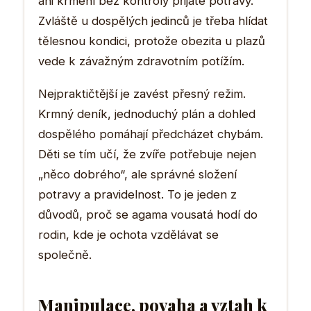
ani krmení bez kontroly přijaté potravy.
Zvláště u dospělých jedinců je třeba hlídat
tělesnou kondici, protože obezita u plazů
vede k závažným zdravotním potížím.
Nejpraktičtější je zavést přesný režim.
Krmný deník, jednoduchý plán a dohled
dospělého pomáhají předcházet chybám.
Děti se tím učí, že zvíře potřebuje nejen
„něco dobrého“, ale správné složení
potravy a pravidelnost. To je jeden z
důvodů, proč se agama vousatá hodí do
rodin, kde je ochota vzdělávat se
společně.
Manipulace, povaha a vztah k