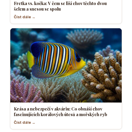
Fretka vs. kočka: V čem se liší chov těchto dvou
šelem a snesou se spolu
Číst dále →
Krása a nebezpečí v akváriu: Co obnáší chov
fascinujících korálových útesů a mořských ryb
Číst dále →