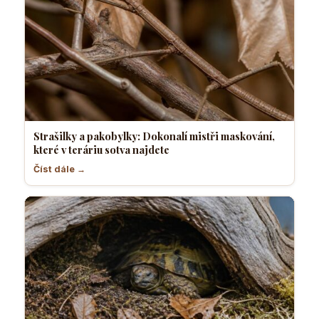
Strašilky a pakobylky: Dokonalí mistři maskování,
které v teráriu sotva najdete
Číst dále →