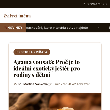
7. SRPNA 2026
Zvířecí jména
 které v teráriu sotva najdete
Suchozemské želvy: Jak ji
NOVINKY
EXOTICKÁ ZVÍŘATA
Agama vousatá: Proč je to
ideální exotický ještěr pro
rodiny s dětmi
✍
Bc. Martina Vaňková
⏱ 10 min čtení
👁 42 zobrazení