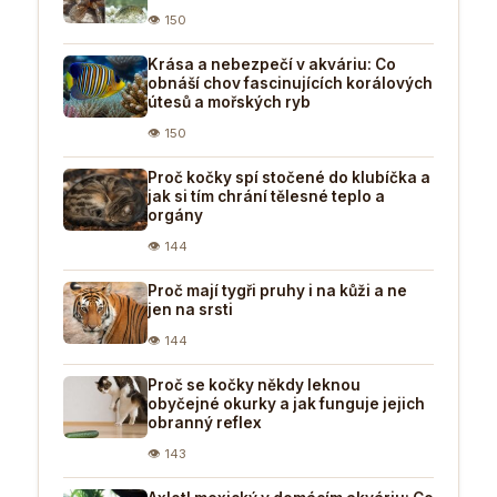
👁 150
Krása a nebezpečí v akváriu: Co
obnáší chov fascinujících korálových
útesů a mořských ryb
👁 150
Proč kočky spí stočené do klubíčka a
jak si tím chrání tělesné teplo a
orgány
👁 144
Proč mají tygři pruhy i na kůži a ne
jen na srsti
👁 144
Proč se kočky někdy leknou
obyčejné okurky a jak funguje jejich
obranný reflex
👁 143