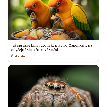
Jak správně krmit exotické ptactvo: Zapomeňte na
obyčejné slunečnicové směsi
Číst dále →