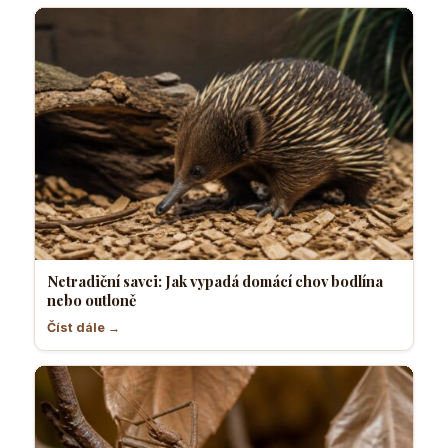
Netradiční savci: Jak vypadá domácí chov bodlína
nebo outloně
Číst dále →