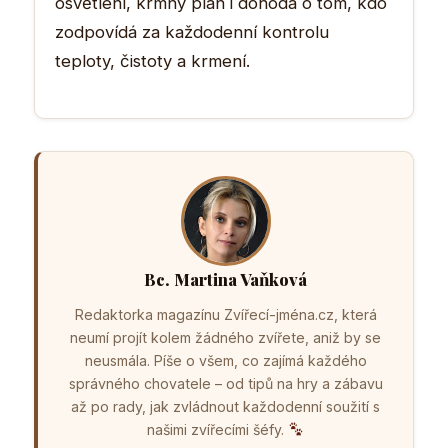
osvětlení, krmný plán i dohoda o tom, kdo
zodpovídá za každodenní kontrolu
teploty, čistoty a krmení.
Bc. Martina Vaňková
Redaktorka magazínu Zvířecí-jména.cz, která
neumí projít kolem žádného zvířete, aniž by se
neusmála. Píše o všem, co zajímá každého
správného chovatele – od tipů na hry a zábavu
až po rady, jak zvládnout každodenní soužití s
našimi zvířecími šéfy.