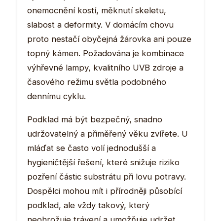
onemocnění kostí, měknutí skeletu,
slabost a deformity. V domácím chovu
proto nestačí obyčejná žárovka ani pouze
topný kámen. Požadována je kombinace
výhřevné lampy, kvalitního UVB zdroje a
časového režimu světla podobného
dennímu cyklu.
Podklad má být bezpečný, snadno
udržovatelný a přiměřený věku zvířete. U
mláďat se často volí jednodušší a
hygieničtější řešení, které snižuje riziko
pozření částic substrátu při lovu potravy.
Dospělci mohou mít i přírodněji působící
podklad, ale vždy takový, který
neohrožuje trávení a umožňuje udržet