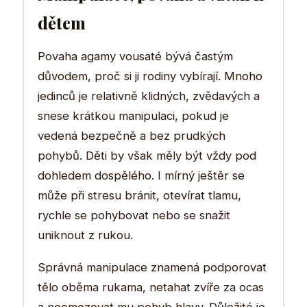
dětem
Povaha agamy vousaté bývá častým
důvodem, proč si ji rodiny vybírají. Mnoho
jedinců je relativně klidných, zvědavých a
snese krátkou manipulaci, pokud je
vedená bezpečně a bez prudkých
pohybů. Děti by však měly být vždy pod
dohledem dospělého. I mírný ještěr se
může při stresu bránit, otevírat tlamu,
rychle se pohybovat nebo se snažit
uniknout z rukou.
Správná manipulace znamená podporovat
tělo oběma rukama, netahat zvíře za ocas
a neomezovat mu pohyb hlavy. Důležité je