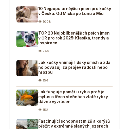
10 Nejpopulárnějších jmen pro kočky
v Česku: Od Micka po Lunu a Miu
👁 1008
TOP 20 Nejoblíbenějších psích jmen
v ČR pro rok 2025: Klasika, trendy a
inspirace
👁 249
Jak kočky vnímají lidský smích a zda
ho považují za projev radosti nebo
hrozbu
👁 154
Jak funguje paměť u ryb a proč je
mýtus o třech vteřinách zlaté rybky
dávno vyvrácen
👁 152
Fascinující schopnost mlžů a korýšů
přežít v extrémně slaných jezerech