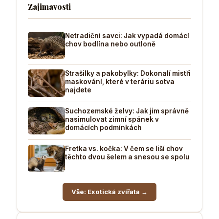
Zajimavosti
Netradiční savci: Jak vypadá domácí
chov bodlína nebo outloně
Strašilky a pakobylky: Dokonalí mistři
maskování, které v teráriu sotva
najdete
Suchozemské želvy: Jak jim správně
nasimulovat zimní spánek v
domácích podmínkách
Fretka vs. kočka: V čem se liší chov
těchto dvou šelem a snesou se spolu
Vše: Exotická zvířata →