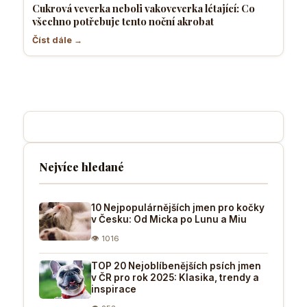
Cukrová veverka neboli vakoveverka létající: Co
všechno potřebuje tento noční akrobat
Číst dále →
Nejvíce hledané
10 Nejpopulárnějších jmen pro kočky
v Česku: Od Micka po Lunu a Miu
👁 1016
TOP 20 Nejoblíbenějších psích jmen
v ČR pro rok 2025: Klasika, trendy a
inspirace