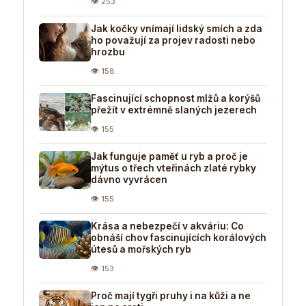
👁 253
Jak kočky vnímají lidský smích a zda
ho považují za projev radosti nebo
hrozbu
👁 158
Fascinující schopnost mlžů a korýšů
přežít v extrémně slaných jezerech
👁 155
Jak funguje paměť u ryb a proč je
mýtus o třech vteřinách zlaté rybky
dávno vyvrácen
👁 155
Krása a nebezpečí v akváriu: Co
obnáší chov fascinujících korálových
útesů a mořských ryb
👁 153
Proč mají tygři pruhy i na kůži a ne