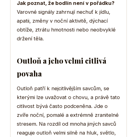
Jak poznat, že bodlín není v pořádku?
Varovné signály zahrnují nechuť k jídlu,
apatii, změny v noční aktivitě, dýchací
obtíže, ztrátu hmotnosti nebo neobvyklé
držení těla.
Outloň a jeho velmi citlivá
povaha
Outloň patří k nejcitlivějším savcům, se
kterými lze uvažovat o chovu, a právě tato
citlivost bývá často podceněna. Jde o
zvíře noční, pomalé a extrémně zranitelné
stresem. Na rozdíl od mnoha jiných savců
reaguje outloň velmi silně na hluk, světlo,