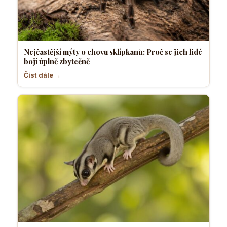
Nejčastější mýty o chovu sklípkanů: Proč se jich lidé
bojí úplně zbytečně
Číst dále →