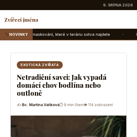
9. SRPNA 2026
Zvířecí jména
 které v teráriu sotva najdete
Suchozemské želvy: Jak jim
NOVINKY
EXOTICKÁ ZVÍŘATA
Netradiční savci: Jak vypadá
domácí chov bodlína nebo
outloně
✍
Bc. Martina Vaňková
⏱ 9 min čtení
👁 114 zobrazení