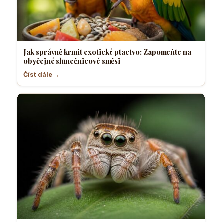
Jak správně krmit exotické ptactvo: Zapomeňte na
obyčejné slunečnicové směsi
Číst dále →