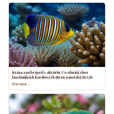
Krása a nebezpečí v akváriu: Co obnáší chov
fascinujících korálových útesů a mořských ryb
Číst dále →