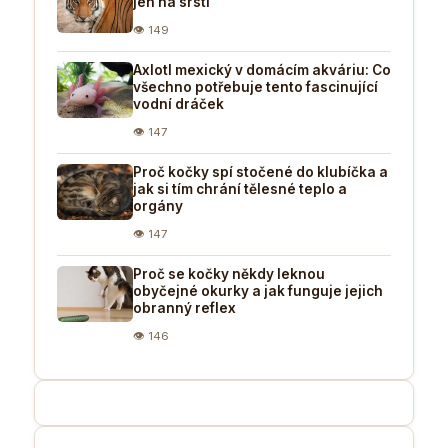
jen na srsti
👁 149
Axlotl mexický v domácím akváriu: Co
všechno potřebuje tento fascinující
vodní dráček
👁 147
Proč kočky spí stočené do klubíčka a
jak si tím chrání tělesné teplo a
orgány
👁 147
Proč se kočky někdy leknou
obyčejné okurky a jak funguje jejich
obranný reflex
👁 146