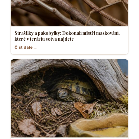
Strašilky a pakobylky: Dokonalí mistři maskování,
které v teráriu sotva najdete
Číst dále →