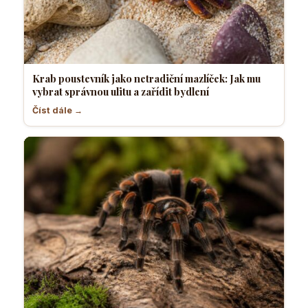
Krab poustevník jako netradiční mazlíček: Jak mu
vybrat správnou ulitu a zařídit bydlení
Číst dále →