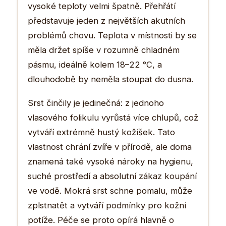
vysoké teploty velmi špatně. Přehřátí
představuje jeden z největších akutních
problémů chovu. Teplota v místnosti by se
měla držet spíše v rozumně chladném
pásmu, ideálně kolem 18–22 °C, a
dlouhodobě by neměla stoupat do dusna.
Srst činčily je jedinečná: z jednoho
vlasového folikulu vyrůstá více chlupů, což
vytváří extrémně hustý kožíšek. Tato
vlastnost chrání zvíře v přírodě, ale doma
znamená také vysoké nároky na hygienu,
suché prostředí a absolutní zákaz koupání
ve vodě. Mokrá srst schne pomalu, může
zplstnatět a vytváří podmínky pro kožní
potíže. Péče se proto opírá hlavně o