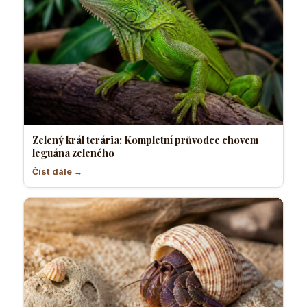
Zelený král terária: Kompletní průvodce chovem
leguána zeleného
Číst dále →