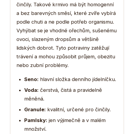
činčily. Takové krmivo má být homogenní
a bez barevných směsí, které zvíře vybírá
podle chuti a ne podle potřeb organismu.
Vyhýbat se je vhodné ořechům, sušenému
ovoci, slazeným dropsům a většině
lidských dobrot. Tyto potraviny zatěžují
trávení a mohou způsobit průjem, obezitu
nebo zubní problémy.
Seno:
hlavní složka denního jídelníčku.
Voda:
čerstvá, čistá a pravidelně
měněná.
Granule:
kvalitní, určené pro činčily.
Pamlsky:
jen výjimečně a v malém
množství.