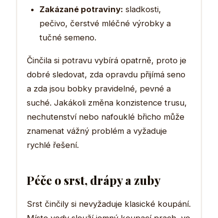
Zakázané potraviny:
sladkosti,
pečivo, čerstvé mléčné výrobky a
tučné semeno.
Činčila si potravu vybírá opatrně, proto je
dobré sledovat, zda opravdu přijímá seno
a zda jsou bobky pravidelné, pevné a
suché. Jakákoli změna konzistence trusu,
nechutenství nebo nafouklé břicho může
znamenat vážný problém a vyžaduje
rychlé řešení.
Péče o srst, drápy a zuby
Srst činčily si nevyžaduje klasické koupání.
Místo vody slouží jemný koupací prach, ve