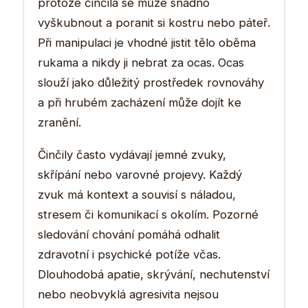
protože činčila se může snadno
vyškubnout a poranit si kostru nebo páteř.
Při manipulaci je vhodné jistit tělo oběma
rukama a nikdy ji nebrat za ocas. Ocas
slouží jako důležitý prostředek rovnováhy
a při hrubém zacházení může dojít ke
zranění.
Činčily často vydávají jemné zvuky,
skřípání nebo varovné projevy. Každý
zvuk má kontext a souvisí s náladou,
stresem či komunikací s okolím. Pozorné
sledování chování pomáhá odhalit
zdravotní i psychické potíže včas.
Dlouhodobá apatie, skrývání, nechutenství
nebo neobvyklá agresivita nejsou