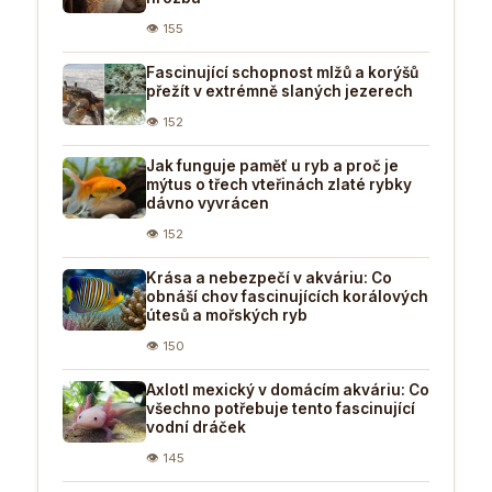
👁 155
Fascinující schopnost mlžů a korýšů
přežít v extrémně slaných jezerech
👁 152
Jak funguje paměť u ryb a proč je
mýtus o třech vteřinách zlaté rybky
dávno vyvrácen
👁 152
Krása a nebezpečí v akváriu: Co
obnáší chov fascinujících korálových
útesů a mořských ryb
👁 150
Axlotl mexický v domácím akváriu: Co
všechno potřebuje tento fascinující
vodní dráček
👁 145