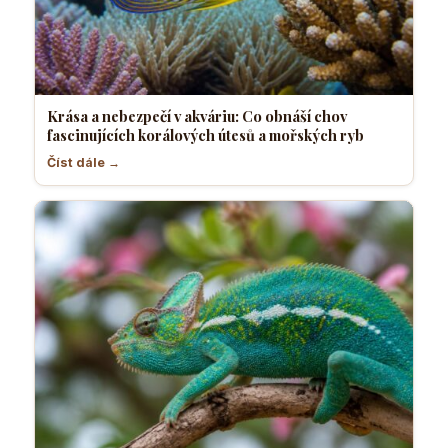
Krása a nebezpečí v akváriu: Co obnáší chov
fascinujících korálových útesů a mořských ryb
Číst dále →