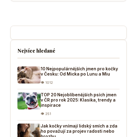
Nejvíce hledané
10 Nejpopulárnějších jmen pro kočky
v Česku: Od Micka po Lunu a Miu
👁 1012
TOP 20 Nejoblíbenějších psích jmen
v ČR pro rok 2025: Klasika, trendy a
inspirace
👁 251
Jak kočky vnímají lidský smích a zda
ho považují za projev radosti nebo
hrozbu