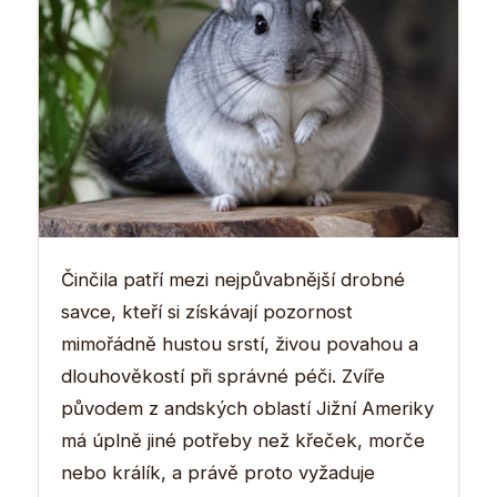
Činčila patří mezi nejpůvabnější drobné
savce, kteří si získávají pozornost
mimořádně hustou srstí, živou povahou a
dlouhověkostí při správné péči. Zvíře
původem z andských oblastí Jižní Ameriky
má úplně jiné potřeby než křeček, morče
nebo králík, a právě proto vyžaduje