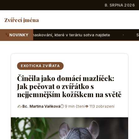
8. SRPNA 2026
Zvířecí jména
 které v teráriu sotva najdete
Suchozemské želvy: Jak jim
NOVINKY
EXOTICKÁ ZVÍŘATA
Činčila jako domácí mazlíček:
Jak pečovat o zvířátko s
nejjemnějším kožíškem na světě
✍
Bc. Martina Vaňková
⏱ 9 min čtení
👁 113 zobrazení