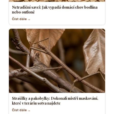
Netradiční savci: Jak vypadá domácí chov bodlína
nebo outloně
Číst dále →
Strašilky a pakobylky: Dokonalí mistři maskování,
které v teráriu sotva najdete
Číst dále →