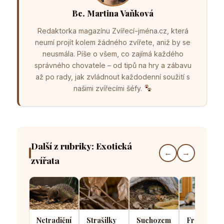
Bc. Martina Vaňková
Redaktorka magazínu Zvířecí-jména.cz, která
neumí projít kolem žádného zvířete, aniž by se
neusmála. Píše o všem, co zajímá každého
správného chovatele – od tipů na hry a zábavu
až po rady, jak zvládnout každodenní soužití s
našimi zvířecími šéfy.
Další z rubriky: Exotická
←
→
zvířata
Netradiční
Strašilky
Suchozemské
Fretka vs.