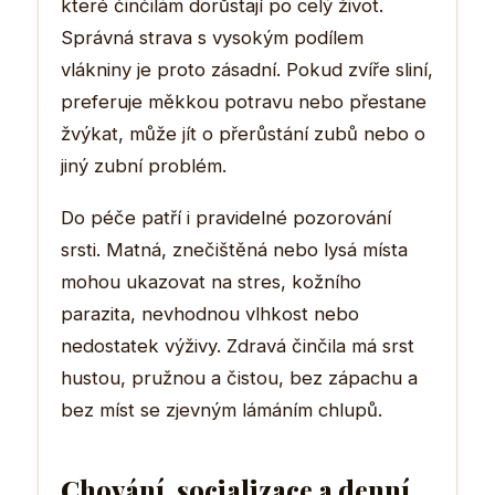
které činčilám dorůstají po celý život.
Správná strava s vysokým podílem
vlákniny je proto zásadní. Pokud zvíře sliní,
preferuje měkkou potravu nebo přestane
žvýkat, může jít o přerůstání zubů nebo o
jiný zubní problém.
Do péče patří i pravidelné pozorování
srsti. Matná, znečištěná nebo lysá místa
mohou ukazovat na stres, kožního
parazita, nevhodnou vlhkost nebo
nedostatek výživy. Zdravá činčila má srst
hustou, pružnou a čistou, bez zápachu a
bez míst se zjevným lámáním chlupů.
Chování, socializace a denní