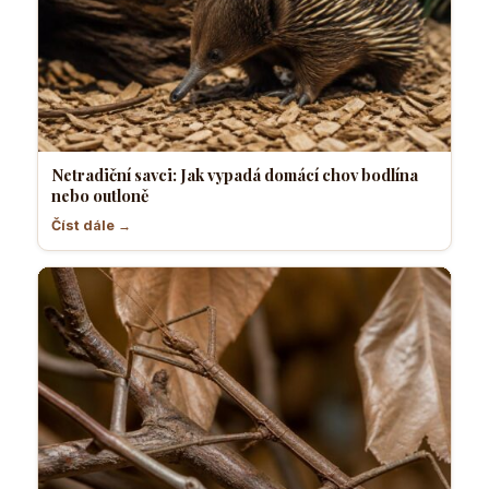
Netradiční savci: Jak vypadá domácí chov bodlína
nebo outloně
Číst dále →