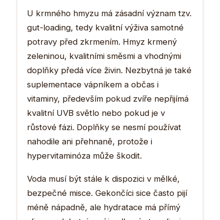
U krmného hmyzu má zásadní význam tzv.
gut-loading, tedy kvalitní výživa samotné
potravy před zkrmením. Hmyz krmený
zeleninou, kvalitními směsmi a vhodnými
doplňky předá více živin. Nezbytná je také
suplementace vápníkem a občas i
vitaminy, především pokud zvíře nepřijímá
kvalitní UVB světlo nebo pokud je v
růstové fázi. Doplňky se nesmí používat
nahodile ani přehnaně, protože i
hypervitaminóza může škodit.
Voda musí být stále k dispozici v mělké,
bezpečné misce. Gekončíci sice často pijí
méně nápadně, ale hydratace má přímý