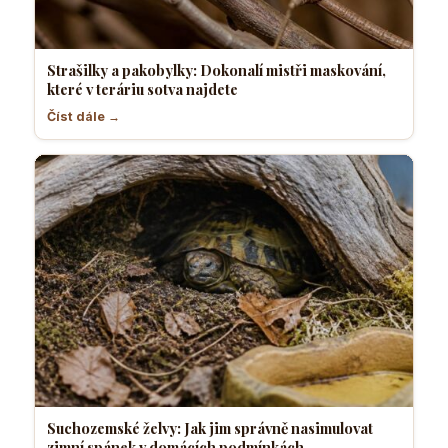
Strašilky a pakobylky: Dokonalí mistři maskování,
které v teráriu sotva najdete
Číst dále →
Suchozemské želvy: Jak jim správně nasimulovat
zimní spánek v domácích podmínkách