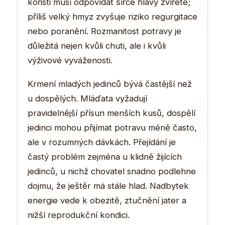
kořisti musí odpovídat šířce hlavy zvířete;
příliš velký hmyz zvyšuje riziko regurgitace
nebo poranění. Rozmanitost potravy je
důležitá nejen kvůli chuti, ale i kvůli
výživové vyváženosti.
Krmení mladých jedinců bývá častější než
u dospělých. Mláďata vyžadují
pravidelnější přísun menších kusů, dospělí
jedinci mohou přijímat potravu méně často,
ale v rozumných dávkách. Přejídání je
častý problém zejména u klidně žijících
jedinců, u nichž chovatel snadno podlehne
dojmu, že ještěr má stále hlad. Nadbytek
energie vede k obezitě, ztučnění jater a
nižší reprodukční kondici.