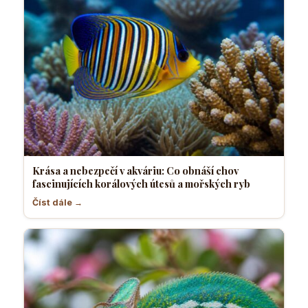
Krása a nebezpečí v akváriu: Co obnáší chov
fascinujících korálových útesů a mořských ryb
Číst dále →