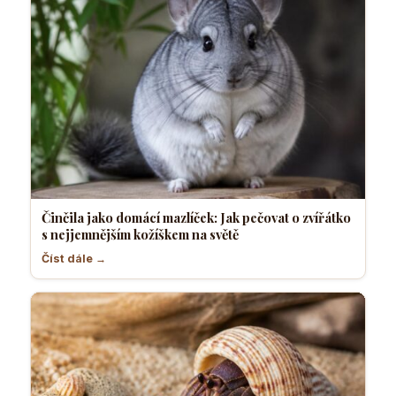
Činčila jako domácí mazlíček: Jak pečovat o zvířátko
s nejjemnějším kožíškem na světě
Číst dále →