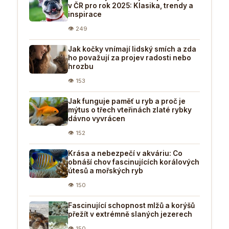
v ČR pro rok 2025: Klasika, trendy a
inspirace
👁 249
Jak kočky vnímají lidský smích a zda
ho považují za projev radosti nebo
hrozbu
👁 153
Jak funguje paměť u ryb a proč je
mýtus o třech vteřinách zlaté rybky
dávno vyvrácen
👁 152
Krása a nebezpečí v akváriu: Co
obnáší chov fascinujících korálových
útesů a mořských ryb
👁 150
Fascinující schopnost mlžů a korýšů
přežít v extrémně slaných jezerech
👁 150