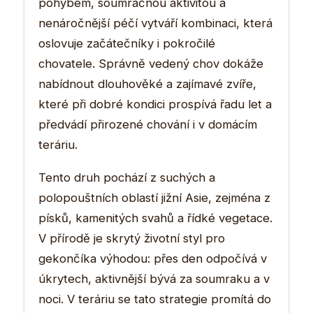
pohybem, soumračnou aktivitou a
nenáročnější péčí vytváří kombinaci, která
oslovuje začátečníky i pokročilé
chovatele. Správně vedený chov dokáže
nabídnout dlouhověké a zajímavé zvíře,
které při dobré kondici prospívá řadu let a
předvádí přirozené chování i v domácím
teráriu.
Tento druh pochází z suchých a
polopouštních oblastí jižní Asie, zejména z
písků, kamenitých svahů a řídké vegetace.
V přírodě je skrytý životní styl pro
gekončíka výhodou: přes den odpočívá v
úkrytech, aktivnější bývá za soumraku a v
noci. V teráriu se tato strategie promítá do