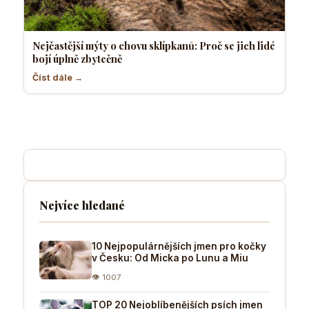
Nejčastější mýty o chovu sklípkanů: Proč se jich lidé
bojí úplně zbytečně
Číst dále →
Nejvíce hledané
10 Nejpopulárnějších jmen pro kočky
v Česku: Od Micka po Lunu a Miu
👁 1007
TOP 20 Nejoblíbenějších psích jmen