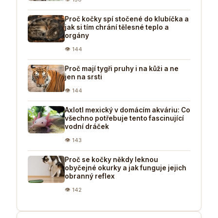
Proč kočky spí stočené do klubíčka a
jak si tím chrání tělesné teplo a
orgány
👁 144
Proč mají tygři pruhy i na kůži a ne
jen na srsti
👁 144
Axlotl mexický v domácím akváriu: Co
všechno potřebuje tento fascinující
vodní dráček
👁 143
Proč se kočky někdy leknou
obyčejné okurky a jak funguje jejich
obranný reflex
👁 142