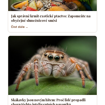
Jak správně krmit exotické ptactvo: Zapomeňte na
obyčejné slunečnicové směsi
Číst dále →
Skákavky jsou novým hitem: Proč lidé propadli
chovu těchto inteligentních pavoučků