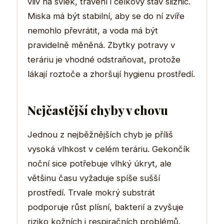
vliv na svlek, trávení i celkový stav sliznic.
Miska má být stabilní, aby se do ní zvíře
nemohlo převrátit, a voda má být
pravidelně měněná. Zbytky potravy v
teráriu je vhodné odstraňovat, protože
lákají roztoče a zhoršují hygienu prostředí.
Nejčastější chyby v chovu
Jednou z nejběžnějších chyb je příliš
vysoká vlhkost v celém teráriu. Gekončík
noční sice potřebuje vlhký úkryt, ale
většinu času vyžaduje spíše sušší
prostředí. Trvale mokrý substrát
podporuje růst plísní, bakterií a zvyšuje
riziko kožních i respiračních problémů.