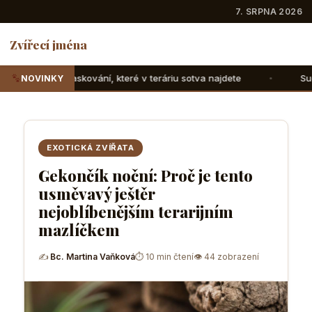
7. SRPNA 2026
Zvířecí jména
teré v teráriu sotva najdete
Suchozemské želvy: Jak jim s
NOVINKY
EXOTICKÁ ZVÍŘATA
Gekončík noční: Proč je tento
usměvavý ještěr
nejoblíbenějším terarijním
mazlíčkem
✍
Bc. Martina Vaňková
⏱ 10 min čtení
👁 44 zobrazení