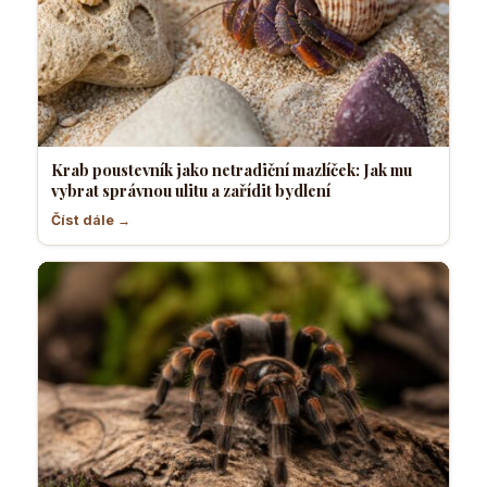
Krab poustevník jako netradiční mazlíček: Jak mu
vybrat správnou ulitu a zařídit bydlení
Číst dále →