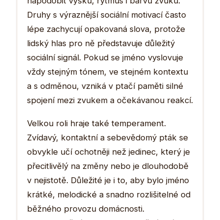
napodobit výšku, rytmus i barvu zvuku.
Druhy s výraznější sociální motivací často
lépe zachycují opakovaná slova, protože
lidský hlas pro ně představuje důležitý
sociální signál. Pokud se jméno vyslovuje
vždy stejným tónem, ve stejném kontextu
a s odměnou, vzniká v ptačí paměti silné
spojení mezi zvukem a očekávanou reakcí.
Velkou roli hraje také temperament.
Zvídavý, kontaktní a sebevědomý pták se
obvykle učí ochotněji než jedinec, který je
přecitlivělý na změny nebo je dlouhodobě
v nejistotě. Důležité je i to, aby bylo jméno
krátké, melodické a snadno rozlišitelné od
běžného provozu domácnosti.