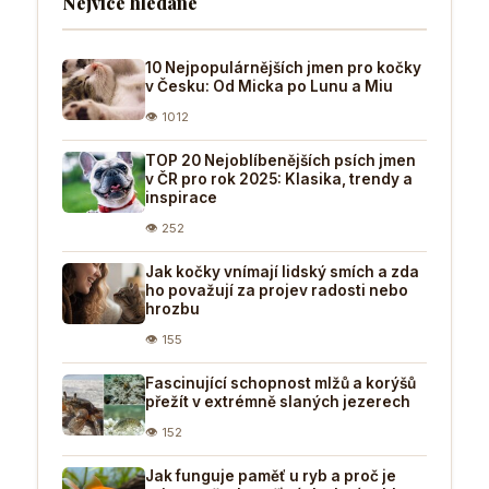
Nejvíce hledané
10 Nejpopulárnějších jmen pro kočky
v Česku: Od Micka po Lunu a Miu
👁 1012
TOP 20 Nejoblíbenějších psích jmen
v ČR pro rok 2025: Klasika, trendy a
inspirace
👁 252
Jak kočky vnímají lidský smích a zda
ho považují za projev radosti nebo
hrozbu
👁 155
Fascinující schopnost mlžů a korýšů
přežít v extrémně slaných jezerech
👁 152
Jak funguje paměť u ryb a proč je