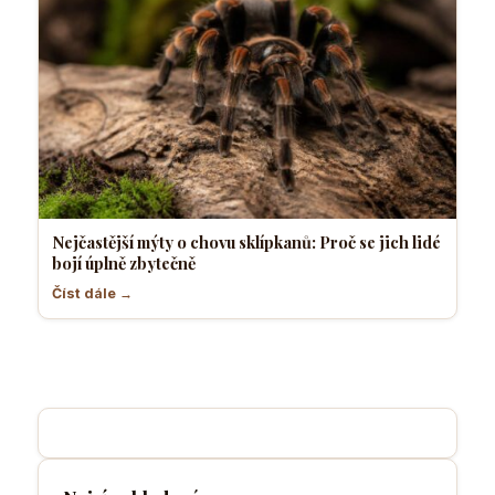
Nejčastější mýty o chovu sklípkanů: Proč se jich lidé
bojí úplně zbytečně
Číst dále →