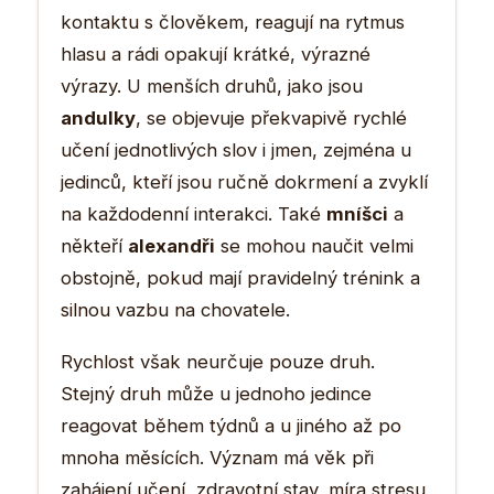
kontaktu s člověkem, reagují na rytmus
hlasu a rádi opakují krátké, výrazné
výrazy. U menších druhů, jako jsou
andulky
, se objevuje překvapivě rychlé
učení jednotlivých slov i jmen, zejména u
jedinců, kteří jsou ručně dokrmení a zvyklí
na každodenní interakci. Také
mníšci
a
někteří
alexandři
se mohou naučit velmi
obstojně, pokud mají pravidelný trénink a
silnou vazbu na chovatele.
Rychlost však neurčuje pouze druh.
Stejný druh může u jednoho jedince
reagovat během týdnů a u jiného až po
mnoha měsících. Význam má věk při
zahájení učení, zdravotní stav, míra stresu