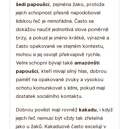
šedí papoušci
, zejména žako, protože
jejich schopnost přesně napodobovat
lidskou řeč je mimořádná. Často se
dokážou naučit jednotlivá slova poměrně
brzy, a pokud je jméno krátké, výrazné a
často opakované ve stejném kontextu,
mohou si jej osvojit překvapivě rychle.
Velmi schopní bývají také
amazónští
papoušci
, kteří mívají silný hlas, dobrou
paměť na opakované zvuky a vysokou
ochotu komunikovat s lidmi, pokud mají
dostatek sociálního kontaktu.
Dobrou pověst mají rovněž
kakadu
, i když
jejich řeč nemusí být vždy tak zřetelná
jako u žaků. Kakaduové často excelují v