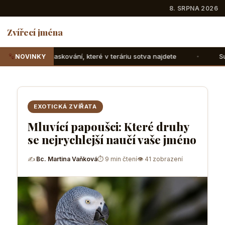
8. SRPNA 2026
Zvířecí jména
které v teráriu sotva najdete
Suchozemské želvy: Jak jim
NOVINKY
EXOTICKÁ ZVÍŘATA
Mluvící papoušci: Které druhy
se nejrychlejší naučí vaše jméno
✍
Bc. Martina Vaňková
⏱ 9 min čtení
👁 41 zobrazení