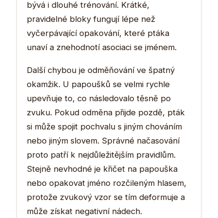
bývá i dlouhé trénování. Krátké,
pravidelné bloky fungují lépe než
vyčerpávající opakování, které ptáka
unaví a znehodnotí asociaci se jménem.
Další chybou je odměňování ve špatný
okamžik. U papoušků se velmi rychle
upevňuje to, co následovalo těsně po
zvuku. Pokud odměna přijde pozdě, pták
si může spojit pochvalu s jiným chováním
nebo jiným slovem. Správné načasování
proto patří k nejdůležitějším pravidlům.
Stejně nevhodné je křičet na papouška
nebo opakovat jméno rozčileným hlasem,
protože zvukový vzor se tím deformuje a
může získat negativní nádech.