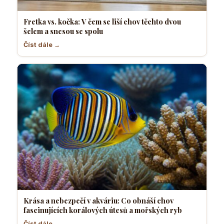
Fretka vs. kočka: V čem se liší chov těchto dvou
šelem a snesou se spolu
Číst dále →
Krása a nebezpečí v akváriu: Co obnáší chov
fascinujících korálových útesů a mořských ryb
Číst dále →