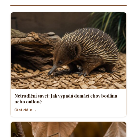
najdete
Netradiční savci: Jak vypadá domácí chov bodlína
nebo outloně
Číst dále →