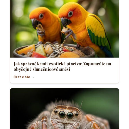
Jak správně krmit exotické ptactvo: Zapomeňte na
obyčejné slunečnicové směsi
Číst dále →