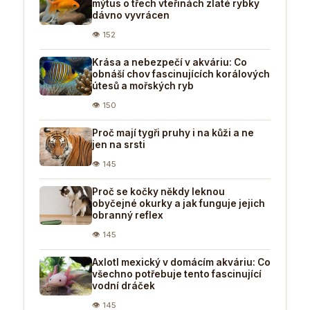
mýtus o třech vteřinách zlaté rybky
dávno vyvrácen
👁 152
Krása a nebezpečí v akváriu: Co
obnáší chov fascinujících korálových
útesů a mořských ryb
👁 150
Proč mají tygři pruhy i na kůži a ne
jen na srsti
👁 145
Proč se kočky někdy leknou
obyčejné okurky a jak funguje jejich
obranný reflex
👁 145
Axlotl mexický v domácím akváriu: Co
všechno potřebuje tento fascinující
vodní dráček
👁 145