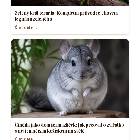
Zelený král terária: Kompletní průvodce chovem
leguána zeleného
Číst dále →
Činčila jako domácí mazlíček: Jak pečovat o zvířátko
s nejjemnějším kožíškem na světě
Číst dále →