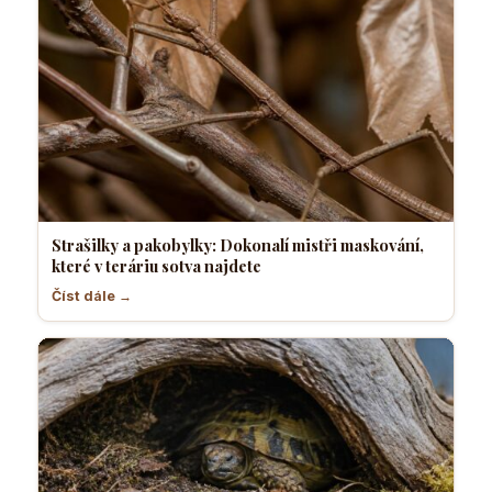
Strašilky a pakobylky: Dokonalí mistři maskování,
které v teráriu sotva najdete
Číst dále →