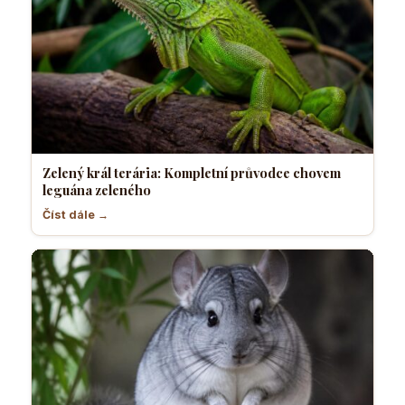
Zelený král terária: Kompletní průvodce chovem
leguána zeleného
Číst dále →