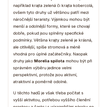
například krajta zelená či krajta kobercolá,
ovšem tyto druhy už většinou patří mezi
náročnější teraristy. Výjimkou mohou být
menší a odolnější formy, které se chovají
dobře, pokud jsou splněny specifické
podmínky. Většina krajty zelené je krásná,
ale citlivější, spíše stromová a méně
vhodná pro úplné začátečníky. Naopak
druhy jako
Morelia spilota
mohou být při
správném výběru jedince velmi
perspektivní, protože jsou aktivní,
atraktivní a poměrně odolné.
U těchto hadů je však třeba počítat s
vyšší aktivitou, potřebou vyššího členění
prostoru a často i s výraznějšími nároky na