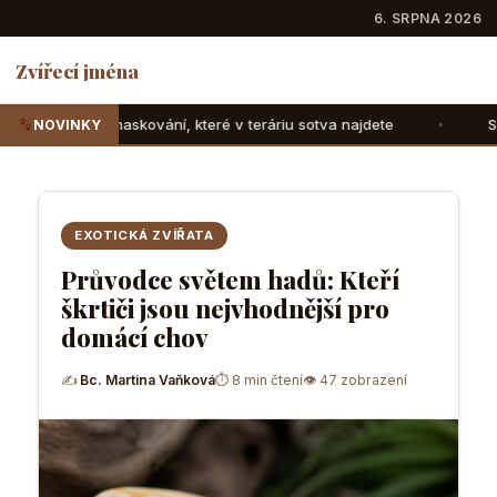
6. SRPNA 2026
Zvířecí jména
které v teráriu sotva najdete
Suchozemské želvy: Jak jim
NOVINKY
EXOTICKÁ ZVÍŘATA
Průvodce světem hadů: Kteří
škrtiči jsou nejvhodnější pro
domácí chov
✍
Bc. Martina Vaňková
⏱ 8 min čtení
👁 47 zobrazení