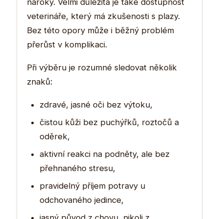
nároky. Velmi důležitá je také dostupnost
veterináře, který má zkušenosti s plazy.
Bez této opory může i běžný problém
přerůst v komplikaci.
Při výběru je rozumné sledovat několik
znaků:
zdravé, jasné oči bez výtoku,
čistou kůži bez puchýřků, roztočů a
oděrek,
aktivní reakci na podněty, ale bez
přehnaného stresu,
pravidelný příjem potravy u
odchovaného jedince,
jasný původ z chovu, nikoli z