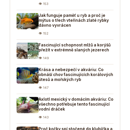
👁 153
Jak funguje paměť u ryb a proč je
mýtus o třech vteřinách zlaté rybky
dávno vyvrácen
👁 152
Fascinující schopnost mlžů a korýšů
přežít v extrémně slaných jezerech
👁 149
Krása a nebezpečí v akváriu: Co
obnáší chov fascinujících korálových
útesů a mořských ryb
👁 147
Axlotl mexický v domácím akváriu: Co
všechno potřebuje tento fascinující
vodní dráček
👁 143
Proč kočky spí stočené do klubíčka a