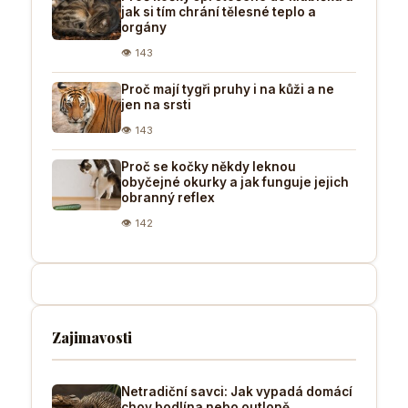
jak si tím chrání tělesné teplo a
orgány
👁 143
Proč mají tygři pruhy i na kůži a ne
jen na srsti
👁 143
Proč se kočky někdy leknou
obyčejné okurky a jak funguje jejich
obranný reflex
👁 142
Zajimavosti
Netradiční savci: Jak vypadá domácí
chov bodlína nebo outloně