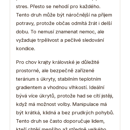
stres. Přesto se nehodí pro každého.
Tento druh může být náročnější na příjem
potravy, protože občas odmítá žrát i delší
dobu. To nemusí znamenat nemoc, ale
vyžaduje trpělivost a pečlivé sledování
kondice.
Pro chov krajty královské je důležité
prostorné, ale bezpečně zařízené
terárium s úkryty, stabilním teplotním
gradientem a vhodnou vlhkostí. Ideální
bývá více úkrytů, protože had se cítí jistěji,
když má možnost volby. Manipulace má
být krátká, klidná a bez prudkých pohybů.
Tento druh se často doporučuje lidem,
kteří chtějí menšího až středně velkého