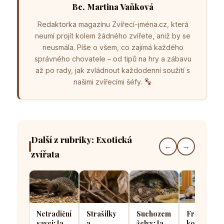
Bc. Martina Vaňková
Redaktorka magazínu Zvířecí-jména.cz, která
neumí projít kolem žádného zvířete, aniž by se
neusmála. Píše o všem, co zajímá každého
správného chovatele – od tipů na hry a zábavu
až po rady, jak zvládnout každodenní soužití s
našimi zvířecími šéfy.
Další z rubriky: Exotická
←
→
zvířata
Netradiční
Strašilky
Suchozemské
Fretka vs.
savci: Jak
a
želvy: Jak
kočka: V