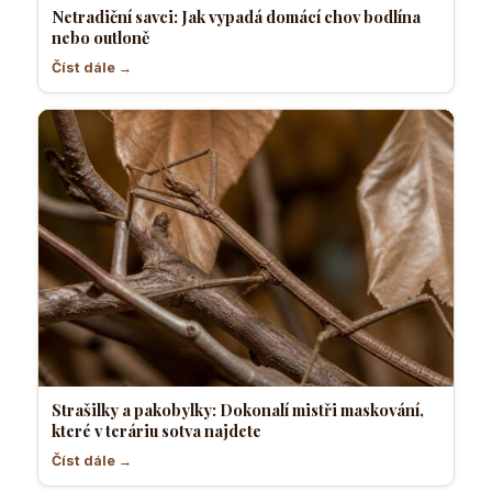
Netradiční savci: Jak vypadá domácí chov bodlína
nebo outloně
Číst dále →
Strašilky a pakobylky: Dokonalí mistři maskování,
které v teráriu sotva najdete
Číst dále →