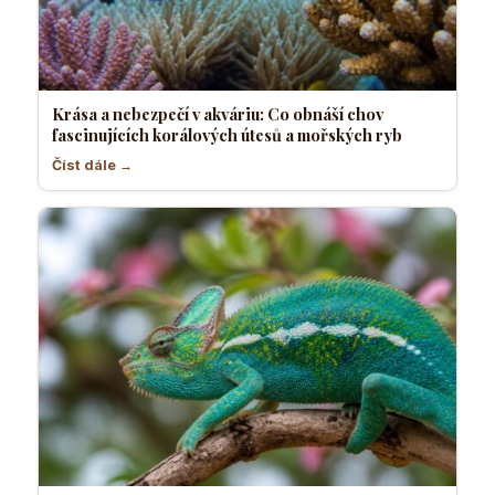
Krása a nebezpečí v akváriu: Co obnáší chov
fascinujících korálových útesů a mořských ryb
Číst dále →