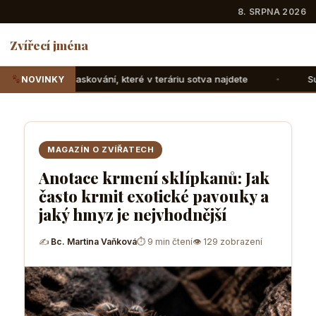
8. SRPNA 2026
Zvířecí jména
které v teráriu sotva najdete
Suchozemské želvy: Jak jim 
NOVINKY
MAGAZÍN O ZVÍŘATECH
Anotace krmení sklípkanů: Jak
často krmit exotické pavouky a
jaký hmyz je nejvhodnější
✍
Bc. Martina Vaňková
⏱ 9 min čtení
👁 129 zobrazení