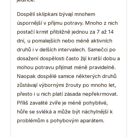
Dospělí sklípkani bývají mnohem
úspornější v příjmu potravy. Mnoho z nich
postačí krmit přibližně jednou za 7 až 14
dní, u pomalejších nebo méně aktivních
druhů i v delších intervalech. Samečci po
dosažení dospělosti často žijí kratší dobu a
mohou potravu přijímat méně pravidelně.
Naopak dospělé samice některých druhů
zůstávají výbornými žrouty po mnoho let,
přesto i u nich platí zásada nepřekrmovat.
Příliš zavalité zvíře je méně pohyblivé,
hůře se svléká a může být náchylnější k
problémům s pohybovým aparátem.