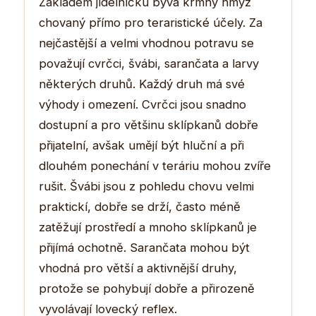
Základem jídelníčku bývá krmný hmyz
chovaný přímo pro teraristické účely. Za
nejčastější a velmi vhodnou potravu se
považují cvrčci, švábi, sarančata a larvy
některých druhů. Každý druh má své
výhody i omezení. Cvrčci jsou snadno
dostupní a pro většinu sklípkanů dobře
přijatelní, avšak umějí být hluční a při
dlouhém ponechání v teráriu mohou zvíře
rušit. Švábi jsou z pohledu chovu velmi
praktickí, dobře se drží, často méně
zatěžují prostředí a mnoho sklípkanů je
přijímá ochotně. Sarančata mohou být
vhodná pro větší a aktivnější druhy,
protože se pohybují dobře a přirozeně
vyvolávají lovecký reflex.