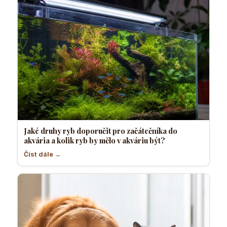
Jaké druhy ryb doporučit pro začátečníka do
akvária a kolik ryb by mělo v akváriu být?
Číst dále →