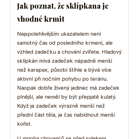
Jak poznat, že sklípkana je
vhodné krmit
Nejspolehlivějším ukazatelem není
samotný čas od posledního krmení, ale
vzhled zadečku a chování zvířete. Hladový
sklípkán mívá zadeček nápadně menší
než karapax, působí štíhle a bývá více
aktivní při nočním pohybu po teráriu.
Naopak dobře živený jedinec má zadeček
plnější, ale neměl by být přepjatě kulatý.
Když je zadeček výrazně menší než
přední část těla, je čas nabídnout menší
kořist.
U mnoha chovanců se před svlekem