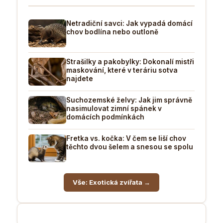
Netradiční savci: Jak vypadá domácí
chov bodlína nebo outloně
Strašilky a pakobylky: Dokonalí mistři
maskování, které v teráriu sotva
najdete
Suchozemské želvy: Jak jim správně
nasimulovat zimní spánek v
domácích podmínkách
Fretka vs. kočka: V čem se liší chov
těchto dvou šelem a snesou se spolu
Vše: Exotická zvířata →