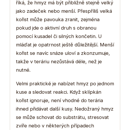
říká, že hmyz má být přibližně stejně velký
jako zadeček nebo menší. Přespříliš velká
kořist může pavouka zranit, zejména
pokud jde o aktivní druh s obranou
pomocí kusadel či silných končetin. U
mláďat je opatrnost ještě důležitější. Menší
kořist se navíc snáze uloví a zkonzumuje,
takže v teráriu nezůstává déle, než je
nutné.
Velmi praktické je nabízet hmyz po jednom
kuse a sledovat reakci. Když sklípkán
kořist ignoruje, není vhodné do terária
ihned přidávat další kusy. Nedožraný hmyz
se může schovat do substrátu, stresovat
zvíře nebo v některých případech