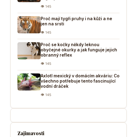
👁 145
Proč mají tygři pruhy i na kůži a ne
jen na srsti
👁 145
Proč se kočky někdy leknou
obyčejné okurky a jak funguje jejich
obranný reflex
👁 145
Axlotl mexický v domácím akváriu: Co
všechno potřebuje tento fascinující
vodní dráček
👁 145
Zajimavosti