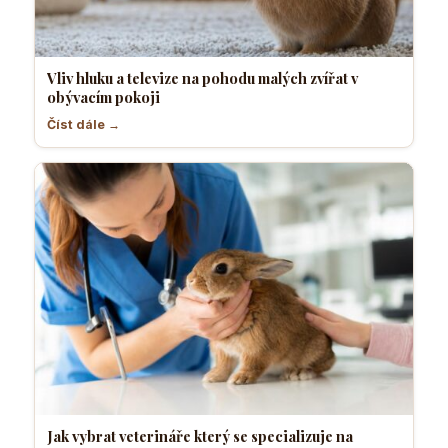
Vliv hluku a televize na pohodu malých zvířat v
obývacím pokoji
Číst dále →
Jak vybrat veterináře který se specializuje na