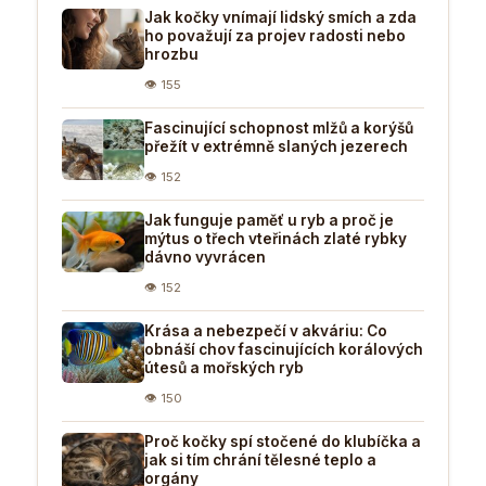
Jak kočky vnímají lidský smích a zda
ho považují za projev radosti nebo
hrozbu
👁 155
Fascinující schopnost mlžů a korýšů
přežít v extrémně slaných jezerech
👁 152
Jak funguje paměť u ryb a proč je
mýtus o třech vteřinách zlaté rybky
dávno vyvrácen
👁 152
Krása a nebezpečí v akváriu: Co
obnáší chov fascinujících korálových
útesů a mořských ryb
👁 150
Proč kočky spí stočené do klubíčka a
jak si tím chrání tělesné teplo a
orgány