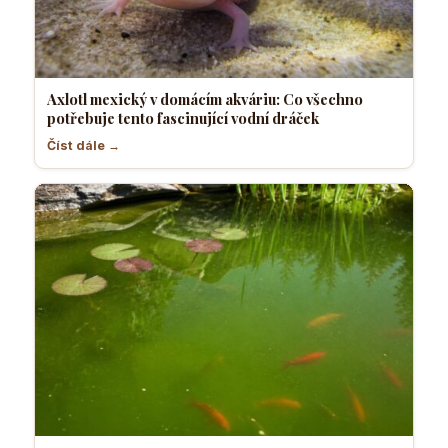
Axlotl mexický v domácím akváriu: Co všechno
potřebuje tento fascinující vodní dráček
Číst dále →