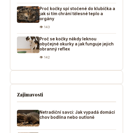
Proč kočky spí stočené do klubíčka a
jak si tím chrání tělesné teplo a
orgány
👁 143
Proč se kočky někdy leknou
obyčejné okurky a jak funguje jejich
obranný reflex
👁 142
Zajimavosti
Netradiční savci: Jak vypadá domácí
chov bodlína nebo outloně