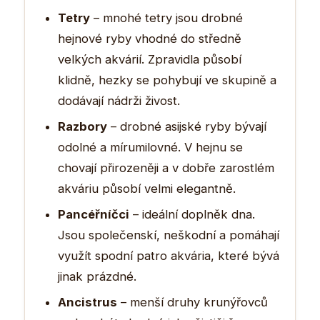
Tetry
– mnohé tetry jsou drobné
hejnové ryby vhodné do středně
velkých akvárií. Zpravidla působí
klidně, hezky se pohybují ve skupině a
dodávají nádrži živost.
Razbory
– drobné asijské ryby bývají
odolné a mírumilovné. V hejnu se
chovají přirozeněji a v dobře zarostlém
akváriu působí velmi elegantně.
Pancéřníčci
– ideální doplněk dna.
Jsou společenskí, neškodní a pomáhají
využít spodní patro akvária, které bývá
jinak prázdné.
Ancistrus
– menší druhy krunýřovců