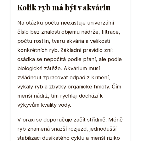
Kolik ryb má být v akváriu
Na otázku počtu neexistuje univerzální
číslo bez znalosti objemu nádrže, filtrace,
počtu rostlin, tvaru akvária a velikosti
konkrétních ryb. Základní pravidlo zní:
osádka se nepočítá podle přání, ale podle
biologické zátěže. Akvárium musí
zvládnout zpracovat odpad z krmení,
výkaly ryb a zbytky organické hmoty. Čím
menší nádrž, tím rychleji dochází k
výkyvům kvality vody.
V praxi se doporučuje začít střídmě. Méně
ryb znamená snazší rozjezd, jednodušší
stabilizaci dusíkatého cyklu a menší riziko