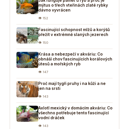
Jak funguje paměť u ryb a proč je
mýtus o třech vteřinách zlaté rybky
dávno vyvrácen
👁 152
Fascinující schopnost mlžů a korýšů
přežít v extrémně slaných jezerech
👁 150
Krása a nebezpečí v akváriu: Co
obnáší chov fascinujících korálových
útesů a mořských ryb
👁 147
Proč mají tygři pruhy i na kůži a ne
jen na srsti
👁 143
Axlotl mexický v domácím akváriu: Co
všechno potřebuje tento fascinující
vodní dráček
👁 143