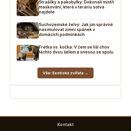
Strašilky a pakobylky: Dokonalí mistři
maskování, které v teráriu sotva
najdete
Suchozemské želvy: Jak jim správně
nasimulovat zimní spánek v
domácích podmínkách
Fretka vs. kočka: V čem se liší chov
těchto dvou šelem a snesou se spolu
Vše: Exotická zvířata →
Kontakt