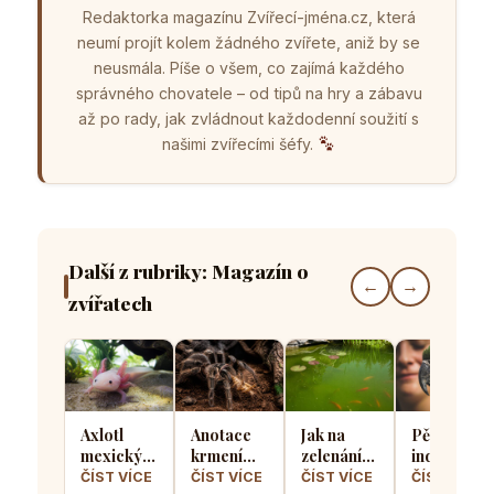
Redaktorka magazínu Zvířecí-jména.cz, která
neumí projít kolem žádného zvířete, aniž by se
neusmála. Píše o všem, co zajímá každého
správného chovatele – od tipů na hry a zábavu
až po rady, jak zvládnout každodenní soužití s
našimi zvířecími šéfy.
Další z rubriky: Magazín o
←
→
zvířatech
Axlotl
Anotace
Jak na
Pět
mexický v
krmení
zelenání
indoorový
domácím
sklípkanů:
vody v
aktivit,
ČÍST VÍCE
ČÍST VÍCE
ČÍST VÍCE
ČÍST VÍCE