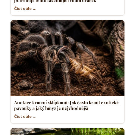
potřebuje tento fascinující vodní dráček
Číst dále →
Anotace krmení sklípkanů: Jak často krmit exotické
pavouky a jaký hmyz je nejvhodnější
Číst dále →