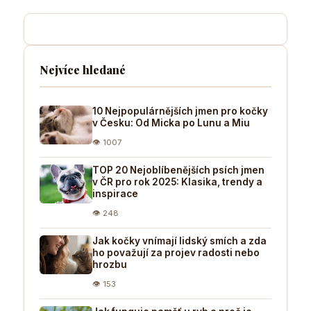
Nejvíce hledané
10 Nejpopulárnějších jmen pro kočky
v Česku: Od Micka po Lunu a Miu
👁 1007
TOP 20 Nejoblíbenějších psích jmen
v ČR pro rok 2025: Klasika, trendy a
inspirace
👁 248
Jak kočky vnímají lidský smích a zda
ho považují za projev radosti nebo
hrozbu
👁 153