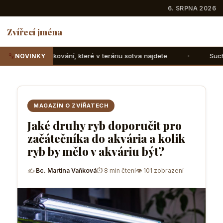
6. SRPNA 2026
Zvířecí jména
é v teráriu sotva najdete
Suchozemské želvy: Jak jim spr
NOVINKY
MAGAZÍN O ZVÍŘATECH
Jaké druhy ryb doporučit pro
začátečníka do akvária a kolik
ryb by mělo v akváriu být?
✍
Bc. Martina Vaňková
⏱ 8 min čtení
👁 101 zobrazení