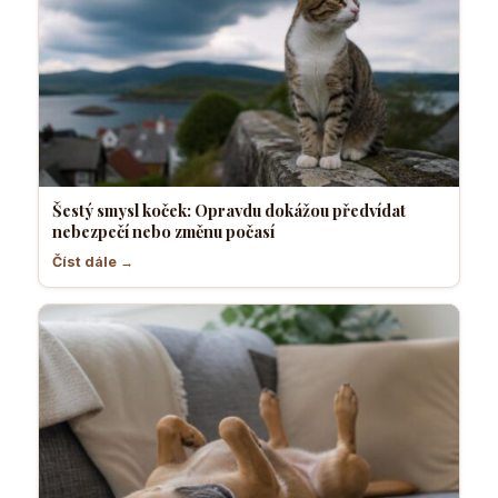
Šestý smysl koček: Opravdu dokážou předvídat
nebezpečí nebo změnu počasí
Číst dále →