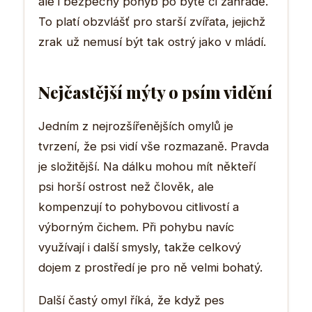
ale i bezpečný pohyb po bytě či zahradě.
To platí obzvlášť pro starší zvířata, jejichž
zrak už nemusí být tak ostrý jako v mládí.
Nejčastější mýty o psím vidění
Jedním z nejrozšířenějších omylů je
tvrzení, že psi vidí vše rozmazaně. Pravda
je složitější. Na dálku mohou mít někteří
psi horší ostrost než člověk, ale
kompenzují to pohybovou citlivostí a
výborným čichem. Při pohybu navíc
využívají i další smysly, takže celkový
dojem z prostředí je pro ně velmi bohatý.
Další častý omyl říká, že když pes