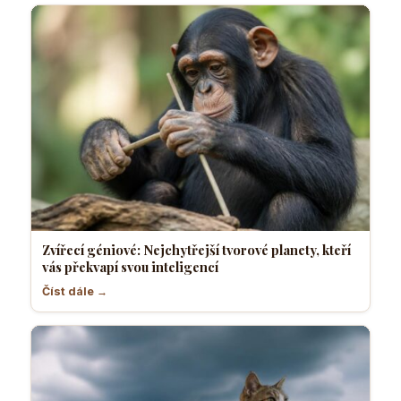
Zvířecí géniové: Nejchytřejší tvorové planety, kteří
vás překvapí svou inteligencí
Číst dále →