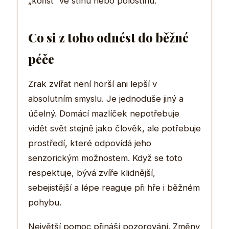
„kořist“ ve stínu nebo polostínu.
Co si z toho odnést do běžné
péče
Zrak zvířat není horší ani lepší v
absolutním smyslu. Je jednoduše jiný a
účelný. Domácí mazlíček nepotřebuje
vidět svět stejně jako člověk, ale potřebuje
prostředí, které odpovídá jeho
senzorickým možnostem. Když se toto
respektuje, bývá zvíře klidnější,
sebejistější a lépe reaguje při hře i běžném
pohybu.
Největší pomoc přináší pozorování. Změny