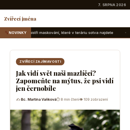
7. SRPNA 2026
Zvířecí jména
tři maskování, které v teráriu sotva najdete
Suchozemské ž
NOVINKY
ZVÍŘECÍ ZAJÍMAVOSTI
Jak vidí svět naši mazlíčci?
Zapomeňte na mýtus, že psi vidí
jen černobíle
✍
Bc. Martina Vaňková
⏱ 8 min čtení
👁 109 zobrazení