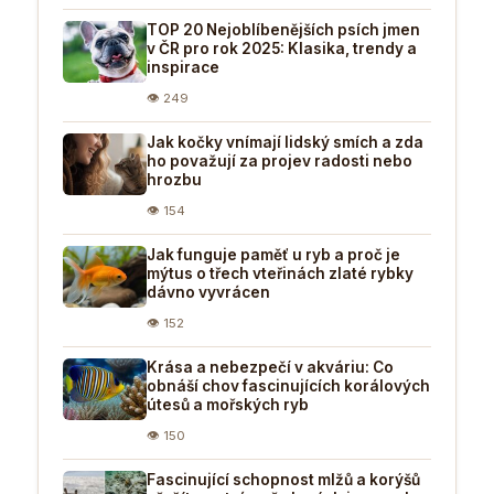
TOP 20 Nejoblíbenějších psích jmen
v ČR pro rok 2025: Klasika, trendy a
inspirace
👁 249
Jak kočky vnímají lidský smích a zda
ho považují za projev radosti nebo
hrozbu
👁 154
Jak funguje paměť u ryb a proč je
mýtus o třech vteřinách zlaté rybky
dávno vyvrácen
👁 152
Krása a nebezpečí v akváriu: Co
obnáší chov fascinujících korálových
útesů a mořských ryb
👁 150
Fascinující schopnost mlžů a korýšů