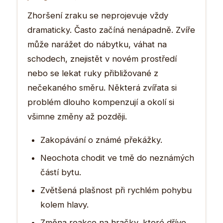
Zhoršení zraku se neprojevuje vždy
dramaticky. Často začíná nenápadně. Zvíře
může narážet do nábytku, váhat na
schodech, znejistět v novém prostředí
nebo se lekat ruky přibližované z
nečekaného směru. Některá zvířata si
problém dlouho kompenzují a okolí si
všimne změny až později.
Zakopávání o známé překážky.
Neochota chodit ve tmě do neznámých
částí bytu.
Zvětšená plašnost při rychlém pohybu
kolem hlavy.
Změna reakce na hračky, které dříve