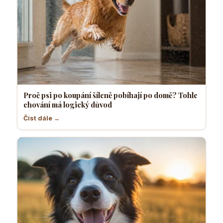
Proč psi po koupání šíleně pobíhají po domě? Tohle
chování má logický důvod
Číst dále →