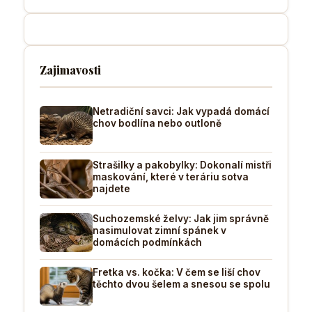
Zajimavosti
Netradiční savci: Jak vypadá domácí
chov bodlína nebo outloně
Strašilky a pakobylky: Dokonalí mistři
maskování, které v teráriu sotva
najdete
Suchozemské želvy: Jak jim správně
nasimulovat zimní spánek v
domácích podmínkách
Fretka vs. kočka: V čem se liší chov
těchto dvou šelem a snesou se spolu