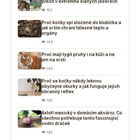
přežít v extrémně slaných jezerech
👁 150
Proč kočky spí stočené do klubíčka a
jak si tím chrání tělesné teplo a
orgány
👁 144
Proč mají tygři pruhy i na kůži a ne
jen na srsti
👁 144
Proč se kočky někdy leknou
obyčejné okurky a jak funguje jejich
obranný reflex
👁 143
Axlotl mexický v domácím akváriu: Co
všechno potřebuje tento fascinující
vodní dráček
👁 143