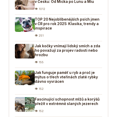
v Česku: Od Micka po Lunu a Miu
👁 1012
TOP 20 Nejoblíbenějších psích jmen
v ČR pro rok 2025: Klasika, trendy a
inspirace
👁 251
Jak kočky vnímají lidský smích a zda
ho považují za projev radosti nebo
hrozbu
👁 155
Jak funguje paměť u ryb a proč je
mýtus o třech vteřinách zlaté rybky
dávno vyvrácen
👁 152
Fascinující schopnost mlžů a korýšů
přežít v extrémně slaných jezerech
👁 152