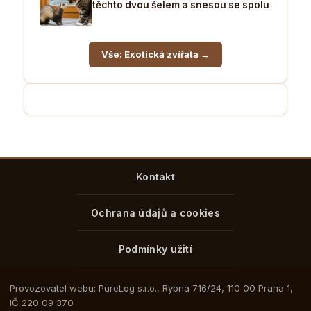
těchto dvou šelem a snesou se spolu
Vše: Exotická zvířata →
Kontakt
Ochrana údajů a cookies
Podmínky užití
Provozovatel webu: PureLog s.r.o., Rybná 716/24, 110 00 Praha 1,
IČ 220 09 370