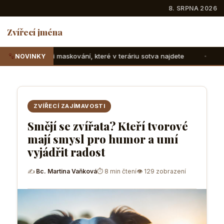
8. SRPNA 2026
Zvířecí jména
maskování, které v teráriu sotva najdete
Suchozemské želv
NOVINKY
ZVÍŘECÍ ZAJÍMAVOSTI
Smějí se zvířata? Kteří tvorové
mají smysl pro humor a umí
vyjádřit radost
✍
Bc. Martina Vaňková
⏱ 8 min čtení
👁 129 zobrazení