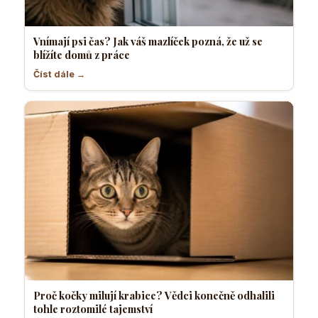
Vnímají psi čas? Jak váš mazlíček pozná, že už se
blížíte domů z práce
Číst dále →
Proč kočky milují krabice? Vědci konečně odhalili
tohle roztomilé tajemství