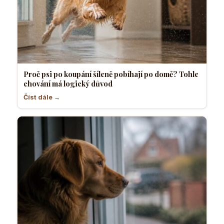
Proč psi po koupání šíleně pobíhají po domě? Tohle
chování má logický důvod
Číst dále →