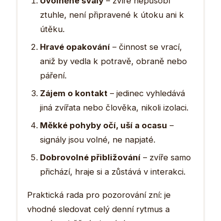
Uvolněné svaly
– zvíře nepůsobí
ztuhle, není připravené k útoku ani k
útěku.
Hravé opakování
– činnost se vrací,
aniž by vedla k potravě, obraně nebo
páření.
Zájem o kontakt
– jedinec vyhledává
jiná zvířata nebo člověka, nikoli izolaci.
Měkké pohyby očí, uší a ocasu
–
signály jsou volné, ne napjaté.
Dobrovolné přibližování
– zvíře samo
přichází, hraje si a zůstává v interakci.
Praktická rada pro pozorování zní: je
vhodné sledovat celý denní rytmus a