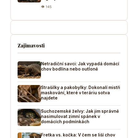
👁 145
Zajimavosti
Netradiční savci: Jak vypadá domácí
chov bodlína nebo outloně
Strašilky a pakobylky: Dokonalí mistři
maskování, které v teráriu sotva
najdete
Suchozemské želvy: Jak jim správně
nasimulovat zimní spánek v
domácích podmínkách
Fretka vs. kočka: V čem se liší chov