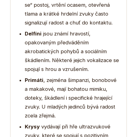
se“ postoj, vrtění ocasem, otevřená
tlama a krátké hrdelní zvuky často
signalizují radost a chuť do kontaktu.
Delfíni
jsou známí hravostí,
opakovaným předváděním
akrobatických pohybů a sociálním
škádlením. Některé jejich vokalizace se
spojují s hrou a vzrušením.
Primáti
, zejména šimpanzi, bonobové
a makakové, mají bohatou mimiku,
doteky, škádlení i specifické hrajející
zvuky. U mladých jedinců bývá radost
zcela zřejmá.
Krysy
vydávají při hře ultrazvukové
zvuky, které se spojují s pozitivním