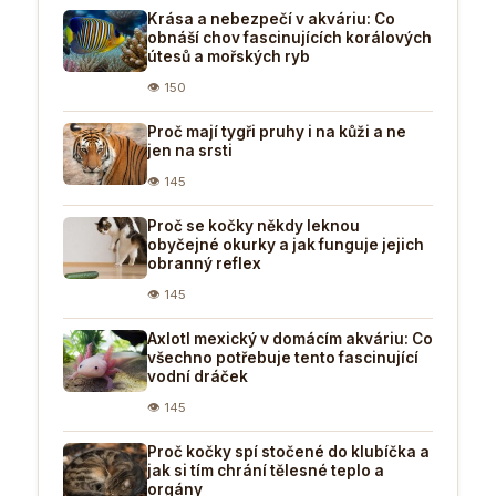
Krása a nebezpečí v akváriu: Co
obnáší chov fascinujících korálových
útesů a mořských ryb
👁 150
Proč mají tygři pruhy i na kůži a ne
jen na srsti
👁 145
Proč se kočky někdy leknou
obyčejné okurky a jak funguje jejich
obranný reflex
👁 145
Axlotl mexický v domácím akváriu: Co
všechno potřebuje tento fascinující
vodní dráček
👁 145
Proč kočky spí stočené do klubíčka a
jak si tím chrání tělesné teplo a
orgány