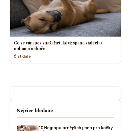
Co se vám pes snaží říct, když spí na zádech s
nohama nahoře
Číst dále →
Nejvíce hledané
10 Nejpopulárnějších jmen pro kočky