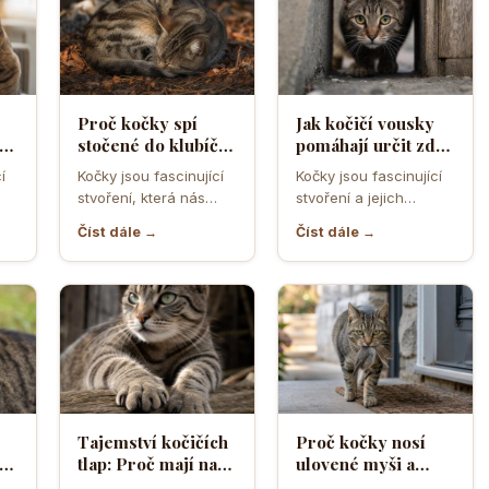
Proč kočky spí
Jak kočičí vousky
a
stočené do klubíčka
pomáhají určit zda
a jak si tím chrání
se kočka vejde do
í
Kočky jsou fascinující
Kočky jsou fascinující
ebo
tělesné teplo a
úzkého otvoru
stvoření, která nás
stvoření a jejich
orgány
neustále překvapují
schopnost
Číst dále →
Číst dále →
ní
svým chováním a
proklouznout i těmi
postoji. Jedno z…
nejužšími otvory je
často…
Tajemství kočičích
Proč kočky nosí
cí
tlap: Proč mají na
ulovené myši a
předních nohách
ptáky jako dárek