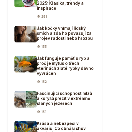
2025: Klasika, trendy a
inspirace
👁 251
Jak kočky vnímají lidský
smích a zda ho považují za
projev radosti nebo hrozbu
👁 155
Jak funguje paměť u ryb a
proč je mýtus o třech
vteřinách zlaté rybky dávno
vyvrácen
👁 152
Fascinující schopnost mlžů
a korýšů přežít v extrémně
slaných jezerech
👁 151
Krása a nebezpečí v
akváriu: Co obnáší chov