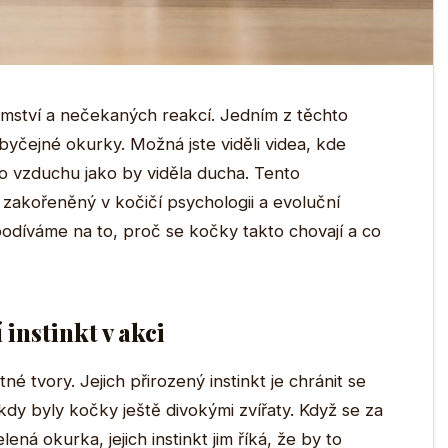
ajemství a nečekaných reakcí. Jedním z těchto
obyčejné okurky. Možná jste viděli videa, kde
o vzduchu jako by viděla ducha. Tento
zakořeněný v kočičí psychologii a evoluční
 podíváme na to, proč se kočky takto chovají a co
instinkt v akci
é tvory. Jejich přirozený instinkt je chránit se
kdy byly kočky ještě divokými zvířaty. Když se za
lená okurka, jejich instinkt jim říká, že by to