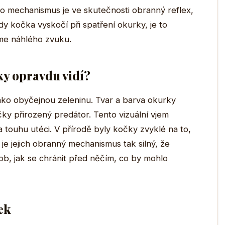
o mechanismus je ve skutečnosti obranný reflex,
dy kočka vyskočí při spatření okurky, je to
me náhlého zvuku.
ky opravdu vidí?
jako obyčejnou zeleninu. Tvar a barva okurky
ky přirozený predátor. Tento vizuální vjem
a touhu utéci. V přírodě byly kočky zvyklé na to,
e jejich obranný mechanismus tak silný, že
ob, jak se chránit před něčím, co by mohlo
ek