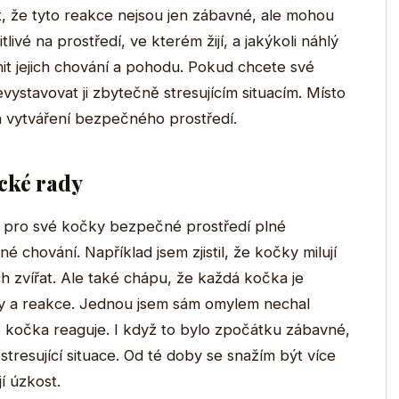
t, že tyto reakce nejsou jen zábavné, ale mohou
tlivé na prostředí, ve kterém žijí, a jakýkoli náhlý
it jejich chování a pohodu. Pokud chcete své
 nevystavovat ji zbytečně stresujícím situacím. Místo
 a vytváření bezpečného prostředí.
ické rady
t pro své kočky bezpečné prostředí plné
é chování. Například jsem zjistil, že kočky milují
 zvířat. Ale také chápu, že každá kočka je
eby a reakce. Jednou jsem sám omylem nechal
e kočka reaguje. I když to bylo zpočátku zábavné,
 stresující situace. Od té doby se snažím být více
í úzkost.