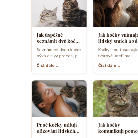
Jak úspěšně
Jak kočky vnímají
seznámit dvě kočky
lidský smích a zd
a předejít
ho považují za
Seznámení dvou koček
Kočky jsou fascinujíc
teritoriálním
projev radosti n
bývá citlivý proces, při
tvorové, kteří mají
válkám
hrozbu
němž rozhodují první
vlastní způsob
Číst dále →
Číst dále →
minuty, pachy,
komunikace a vnímá
prostředí i…
světa. Když se…
Proč kočky milují
Jak kočky
olizování lidského
komunikují pomo
potu a co je na něm
uší a co znamená