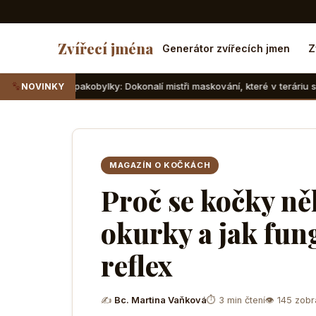
Zvířecí jména
Generátor zvířecích jmen
Z
 pakobylky: Dokonalí mistři maskování, které v teráriu sotva najdete
NOVINKY
MAGAZÍN O KOČKÁCH
Proč se kočky ně
okurky a jak fun
reflex
✍
Bc. Martina Vaňková
⏱ 3 min čtení
👁 145 zobr