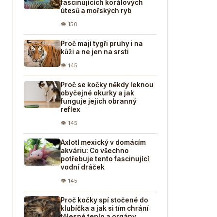
fascinujících korálových
útesů a mořských ryb
👁 150
Proč mají tygři pruhy i na
kůži a ne jen na srsti
👁 145
Proč se kočky někdy leknou
obyčejné okurky a jak
funguje jejich obranný
reflex
👁 145
Axlotl mexický v domácím
akváriu: Co všechno
potřebuje tento fascinující
vodní dráček
👁 145
Proč kočky spí stočené do
klubíčka a jak si tím chrání
tělesné teplo a orgány