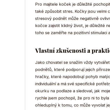
Pro majitele koček je důležité pochopi
také způsobit stres. Kočky jsou velmi ci
stresový podnět může negativně ovlivn
kočce zajistit klidný život, je důležité
toho se zaměřte na pozitivní stimulaci
Vlastní zkušenosti a prakt
Jako chovatel se snažím vždy vytváře
podnětů, které podporují jejich přirozen
hračky, které napodobují pohyb malých
individuální a má své specifické potř
okurku na podlaze a sledoval, jak moj
rychle jsem pochopil, že pro ni to byla
ohleduplný k tomu, co může vyvolat jej