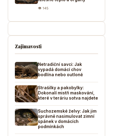
👁 145
Zajimavosti
Netradiční savci: Jak
vypadá domácí chov
bodlína nebo outloně
Strašilky a pakobylky:
Dokonalí mistři maskování,
které v teráriu sotva najdete
Suchozemské želvy: Jak jim
správně nasimulovat zimní
spánek v domácích
podmínkách