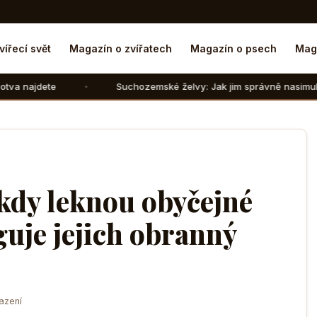
vířecí svět
Magazín o zvířatech
Magazín o psech
Mag
Suchozemské želvy: Jak jim správně nasimulovat zimní spá
kdy leknou obyčejné
guje jejich obranný
azení