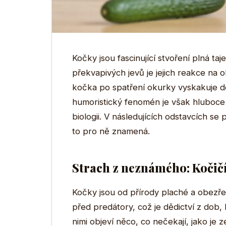
Kočky jsou fascinující stvoření plná t
překvapivých jevů je jejich reakce na 
kočka po spatření okurky vyskakuje d
humoristický fenomén je však hluboce 
biologii. V následujících odstavcích se
to pro ně znamená.
Strach z neznámého: Kočičí 
Kočky jsou od přírody plaché a obezřetn
před predátory, což je dědictví z dob, 
nimi objeví něco, co nečekají, jako je ze