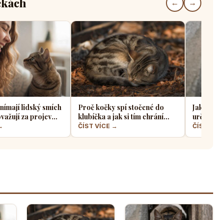
čkách
←
→
nímají lidský smích
Proč kočky spí stočené do
Jak koči
važují za projev
klubíčka a jak si tím chrání
určit zd
bo hrozbu
tělesné teplo a orgány
úzkého 
→
ČÍST VÍCE →
ČÍST VÍ