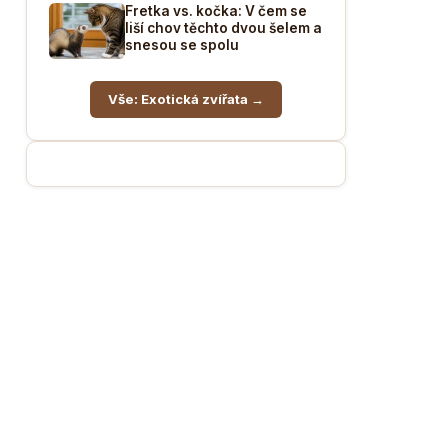
Fretka vs. kočka: V čem se
liší chov těchto dvou šelem a
snesou se spolu
Vše: Exotická zvířata →