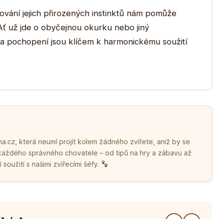
vání jejich přirozených instinktů nám pomůže
Ať už jde o obyčejnou okurku nebo jiný
t a pochopení jsou klíčem k harmonickému soužití
.cz, která neumí projít kolem žádného zvířete, aniž by se
 každého správného chovatele – od tipů na hry a zábavu až
soužití s našimi zvířecími šéfy.