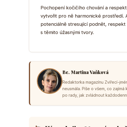
Pochopení kočičího chování a respekto
vytvořit pro ně harmonické prostředí. 
potenciálně stresující podnět, respek
s těmito úžasnými tvory.
Bc. Martina Vaňková
Redaktorka magazínu Zvířecí-jména
neusmála. Píše o všem, co zajímá
po rady, jak zvládnout každodenní 