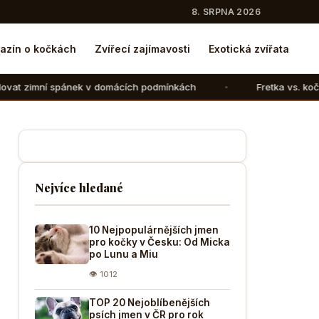
8. SRPNA 2026
azín o kočkách
Zvířecí zajímavosti
Exotická zvířata
nek v domácích podmínkách
Fretka vs. kočka: V čem se liš
Nejvíce hledané
10 Nejpopulárnějších jmen
pro kočky v Česku: Od Micka
po Lunu a Miu
👁 1012
TOP 20 Nejoblíbenějších
psích jmen v ČR pro rok