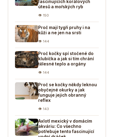
fascinujících korálových
útesů a mořských ryb
👁 150
Proč mají tygři pruhy i na
kůži a ne jen na srsti
👁 144
Proč kočky spí stočené do
klubíčka a jak si tím chrání
tělesné teplo a orgány
👁 144
Proč se kočky někdy leknou
obyčejné okurky a jak
funguje jejich obranný
reflex
👁 143
Axlotl mexický v domácím
akváriu: Co všechno
potřebuje tento fascinující
vodní dráček