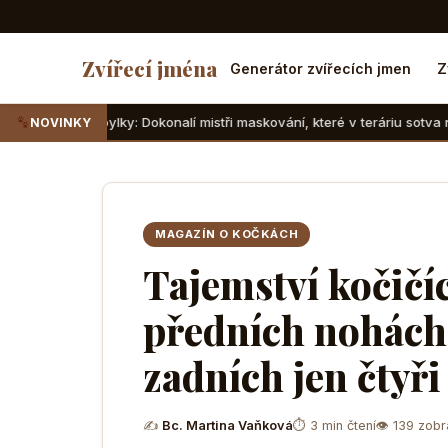
Zvířecí jména
Generátor zvířecích jmen
Z
ky: Dokonalí mistři maskování, které v teráriu sotva najdete
NOVINKY
MAGAZÍN O KOČKÁCH
Tajemství kočičíc
předních nohách 
zadních jen čtyři
✍
Bc. Martina Vaňková
⏱ 3 min čtení
👁 139 zobr