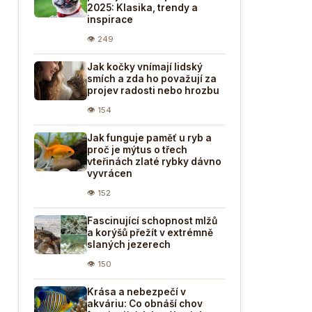
2025: Klasika, trendy a
inspirace
👁 249
Jak kočky vnímají lidský
smích a zda ho považují za
projev radosti nebo hrozbu
👁 154
Jak funguje paměť u ryb a
proč je mýtus o třech
vteřinách zlaté rybky dávno
vyvrácen
👁 152
Fascinující schopnost mlžů
a korýšů přežít v extrémně
slaných jezerech
👁 150
Krása a nebezpečí v
akváriu: Co obnáší chov