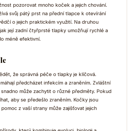
žnost pozorovat mnoho koček a jejich chování.
vá svůj pátý prst na přední tlapce k otevírání
vědčí o jejich praktickém využití. Na druhou
 jak její zadní čtyřprsté tlapky umožňují rychlé a
lo méně efektivní.
le
vědět, že správná péče o tlapky je klíčová.
omáhají předcházet infekcím a zraněním. Zvláštní
 snadno může zachytit o různé předměty. Pokud
tříhat, aby se předešlo zraněním. Kočky jsou
pomoc z vaší strany může zajišťovat jejich
řírody, který kombinuje evoluci, biologii a