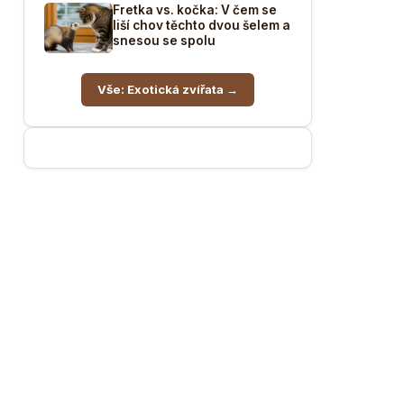
Fretka vs. kočka: V čem se
liší chov těchto dvou šelem a
snesou se spolu
Vše: Exotická zvířata →