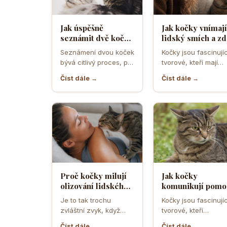
Jak úspěšně
Jak kočky vnímají
seznámit dvě kočky
lidský smích a zd
a předejít
ho považují za
Seznámení dvou koček
Kočky jsou fascinujíc
teritoriálním
projev radosti n
bývá citlivý proces, při
tvorové, kteří mají
válkám
hrozbu
němž rozhodují první
vlastní způsob
Číst dále →
Číst dále →
minuty, pachy,
komunikace a vnímá
prostředí i…
světa. Když se…
Proč kočky milují
Jak kočky
olizování lidského
komunikují pomo
potu a co je na něm
uší a co znamená
Je to tak trochu
Kočky jsou fascinujíc
tak láká
když je otočí
zvláštní zvyk, když
tvorové, kteří
dozadu jako letad
vaše kočka přijde a
komunikují mnoha
Číst dále →
Číst dále →