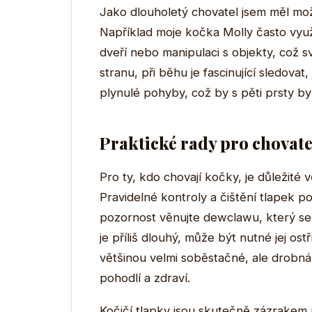
Jako dlouholetý chovatel jsem měl mo
Například moje kočka Molly často využí
dveří nebo manipulaci s objekty, což s
stranu, při běhu je fascinující sledovat,
plynulé pohyby, což by s pěti prsty by
Praktické rady pro chovate
Pro ty, kdo chovají kočky, je důležité 
Pravidelné kontroly a čištění tlapek p
pozornost věnujte dewclawu, který se
je příliš dlouhý, může být nutné jej os
většinou velmi soběstačné, ale drobná 
pohodlí a zdraví.
Kočičí tlapky jsou skutečně zázrakem p