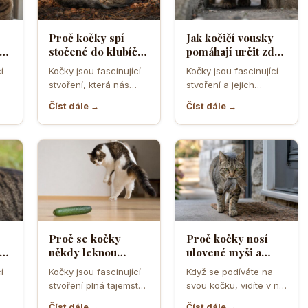
Proč kočky spí
Jak kočičí vousky
a
stočené do klubíčka
pomáhají určit zda
a jak si tím chrání
se kočka vejde do
í
Kočky jsou fascinující
Kočky jsou fascinující
ebo
tělesné teplo a
úzkého otvoru
stvoření, která nás
stvoření a jejich
orgány
neustále překvapují
schopnost
Číst dále →
Číst dále →
ní
svým chováním a
proklouznout i těmi
postoji. Jedno z…
nejužšími otvory je
často…
Proč se kočky
Proč kočky nosí
cí
někdy leknou
ulovené myši a
obyčejné okurky a
ptáky jako dárek
í
Kočky jsou fascinující
Když se podíváte na
jak funguje jejich
před dveře majitele
stvoření plná tajemství
svou kočku, vidíte v ní
lo
obranný reflex
a nečekaných reakcí.
společníka, hravého
Číst dále →
Číst dále →