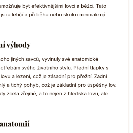
možňuje být efektivnějšími lovci a běžci. Tato
y jsou lehčí a při běhu nebo skoku minimalizují
ní výhody
noho jiných savců, vyvinuly své anatomické
otřebám svého životního stylu. Přední tlapky s
 lovu a lezení, což je zásadní pro přežití. Zadní
lý a tichý pohyb, což je základní pro úspěšný lov.
y zcela zřejmé, a to nejen z hlediska lovu, ale
 anatomií