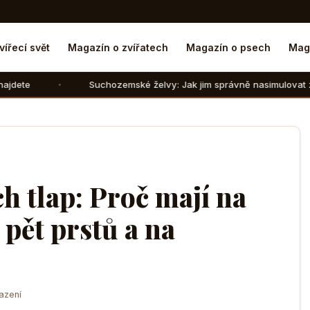
vířecí svět
Magazín o zvířatech
Magazín o psech
Mag
Suchozemské želvy: Jak jim správně nasimulovat zimní spánek v d
h tlap: Proč mají na
pět prstů a na
azení