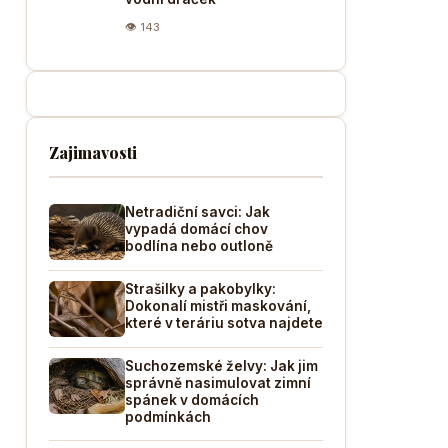
👁 143
Zajimavosti
Netradiční savci: Jak
vypadá domácí chov
bodlína nebo outloně
Strašilky a pakobylky:
Dokonalí mistři maskování,
které v teráriu sotva najdete
Suchozemské želvy: Jak jim
správně nasimulovat zimní
spánek v domácích
podmínkách