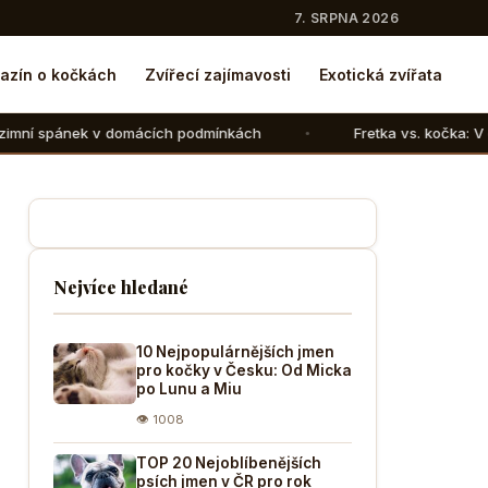
7. SRPNA 2026
azín o kočkách
Zvířecí zajímavosti
Exotická zvířata
omácích podmínkách
Fretka vs. kočka: V čem se liší chov 
Nejvíce hledané
10 Nejpopulárnějších jmen
pro kočky v Česku: Od Micka
po Lunu a Miu
👁 1008
TOP 20 Nejoblíbenějších
psích jmen v ČR pro rok