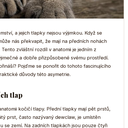
emství, a jejich tlapky nejsou výjimkou. Když se
může nás překvapit, že mají na předních nohách
 Tento zvláštní rozdíl v anatomii je jedním z
jimečné a dobře přizpůsobené svému prostředí.
přináší? Pojďme se ponořit do tohoto fascinujícího
 praktické důvody této asymetrie.
ch tlap
tomii kočičí tlapy. Přední tlapky mají pět prstů,
átý prst, často nazývaný dewclaw, je umístěn
u se zemí. Na zadních tlapkách jsou pouze čtyři