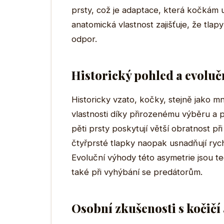
prsty, což je adaptace, která kočkám u
anatomická vlastnost zajišťuje, že tlap
odpor.
Historický pohled a evoluč
Historicky vzato, kočky, stejně jako m
vlastnosti díky přirozenému výběru a p
pěti prsty poskytují větší obratnost při
čtyřprsté tlapky naopak usnadňují rych
Evoluční výhody této asymetrie jsou ted
také při vyhýbání se predátorům.
Osobní zkušenosti s kočičí