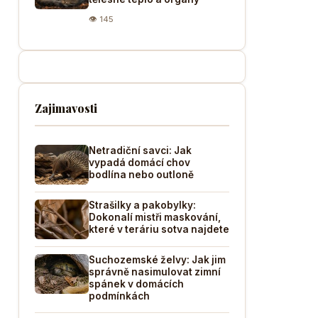
👁 145
Zajimavosti
Netradiční savci: Jak
vypadá domácí chov
bodlína nebo outloně
Strašilky a pakobylky:
Dokonalí mistři maskování,
které v teráriu sotva najdete
Suchozemské želvy: Jak jim
správně nasimulovat zimní
spánek v domácích
podmínkách