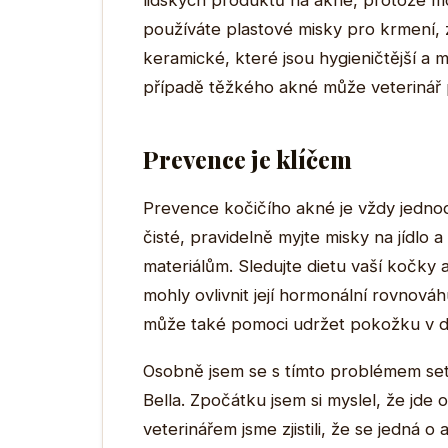
lidských produktů na akné, protože mo
používáte plastové misky pro krmení,
keramické, které jsou hygieničtější 
případě těžkého akné může veterinář p
Prevence je klíčem
Prevence kočičího akné je vždy jednod
čisté, pravidelně myjte misky na jídlo
materiálům. Sledujte dietu vaší kočky 
mohly ovlivnit její hormonální rovnováh
může také pomoci udržet pokožku v d
Osobně jsem se s tímto problémem set
Bella. Zpočátku jsem si myslel, že jde 
veterinářem jsme zjistili, že se jedná