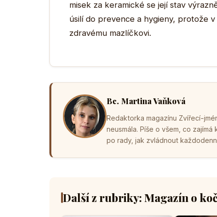
misek za keramické se její stav výrazně
úsilí do prevence a hygieny, protože
zdravému mazlíčkovi.
Bc. Martina Vaňková
Redaktorka magazínu Zvířecí-jména
neusmála. Píše o všem, co zajímá
po rady, jak zvládnout každodenní 
Další z rubriky: Magazín o ko