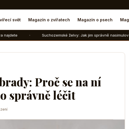
vířecí svět
Magazín o zvířatech
Magazín o psech
Mag
Suchozemské želvy: Jak jim správně nasimulovat zimní spánek 
brady: Proč se na ní
ho správně léčit
zení