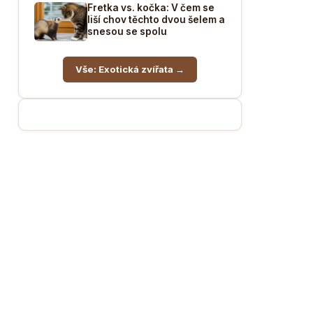
Fretka vs. kočka: V čem se
liší chov těchto dvou šelem a
snesou se spolu
Vše: Exotická zvířata →