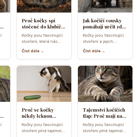
Proč kočky spí
Jak kočičí vousky
a
stočené do klubíčka
pomáhají určit zda
a jak si tím chrání
se kočka vejde do
í
Kočky jsou fascinující
Kočky jsou fascinující
ebo
tělesné teplo a
úzkého otvoru
stvoření, která nás
stvoření a jejich
orgány
neustále překvapují
schopnost
Číst dále →
Číst dále →
ní
svým chováním a
proklouznout i těmi
postoji. Jedno z…
nejužšími otvory je
často…
Proč se kočky
Tajemství kočičích
cí
někdy leknou
tlap: Proč mají na
obyčejné okurky a
předních nohách
í
Kočky jsou fascinující
Kočky jsou fascinující
jak funguje jejich
pět prstů a na
stvoření plná tajemství
stvoření plné tajemství,
lo
obranný reflex
zadních jen čtyři
a nečekaných reakcí.
a jejich tlapky nejsou