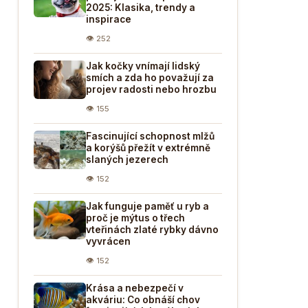
2025: Klasika, trendy a
inspirace
👁 252
Jak kočky vnímají lidský
smích a zda ho považují za
projev radosti nebo hrozbu
👁 155
Fascinující schopnost mlžů
a korýšů přežít v extrémně
slaných jezerech
👁 152
Jak funguje paměť u ryb a
proč je mýtus o třech
vteřinách zlaté rybky dávno
vyvrácen
👁 152
Krása a nebezpečí v
akváriu: Co obnáší chov