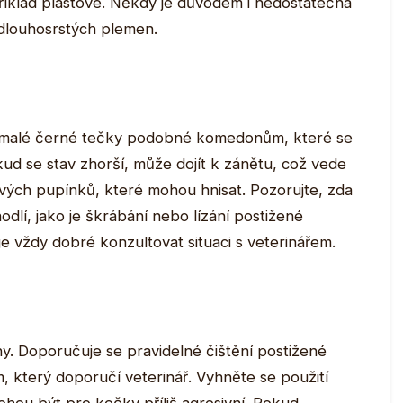
apříklad plastové. Někdy je důvodem i nedostatečná
 dlouhosrstých plemen.
ko malé černé tečky podobné komedonům, které se
ud se stav zhorší, může dojít k zánětu, což vede
ivých pupínků, které mohou hnisat. Pozorujte, zda
í, jako je škrábání nebo lízání postižené
je vždy dobré konzultovat situaci s veterinářem.
y. Doporučuje se pravidelné čištění postižené
, který doporučí veterinář. Vyhněte se použití