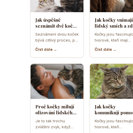
Jak úspěšně
Jak kočky vnímají
seznámit dvě kočky
lidský smích a zd
a předejít
ho považují za
Seznámení dvou koček
Kočky jsou fascinujíc
teritoriálním
projev radosti n
bývá citlivý proces, při
tvorové, kteří mají
válkám
hrozbu
němž rozhodují první
vlastní způsob
Číst dále →
Číst dále →
minuty, pachy,
komunikace a vnímá
prostředí i…
světa. Když se…
Proč kočky milují
Jak kočky
olizování lidského
komunikují pomo
potu a co je na něm
uší a co znamená
Je to tak trochu
Kočky jsou fascinujíc
tak láká
když je otočí
zvláštní zvyk, když
tvorové, kteří
dozadu jako letad
vaše kočka přijde a
komunikují mnoha