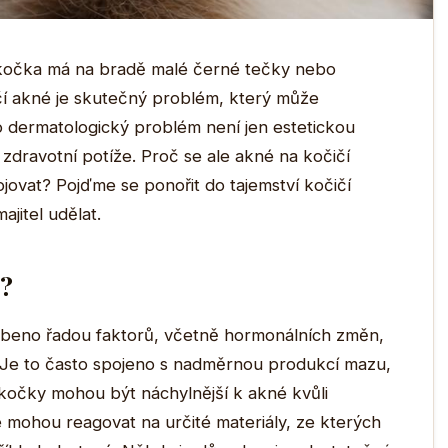
á kočka má na bradě malé černé tečky nebo
í akné je skutečný problém, který může
o dermatologický problém není jen estetickou
ší zdravotní potíže. Proč se ale akné na kočičí
ojovat? Pojďme se ponořit do tajemství kočičí
ajitel udělat.
k?
beno řadou faktorů, včetně hormonálních změn,
 Je to často spojeno s nadměrnou produkcí mazu,
kočky mohou být náchylnější k akné kvůli
é mohou reagovat na určité materiály, ze kterých