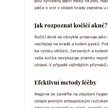
jsou vyrobeny jejich misky na jídlo, n
péče o srst v oblasti brady zejména u
Jak rozpoznat kočičí akné?
Kočičí akné se obvykle projevuje ja
nacházejí na bradě a kolem pysků. Pok
ke vzniku větších, červených a bolest
vaše kočka nevykazuje známky nepohodl
oblasti. V případě vážnějších příznaků 
Efektivní metody léčby
Nejprve se zaměřte na zlepšení hygien
oblasti jemným antiseptickým roztokem