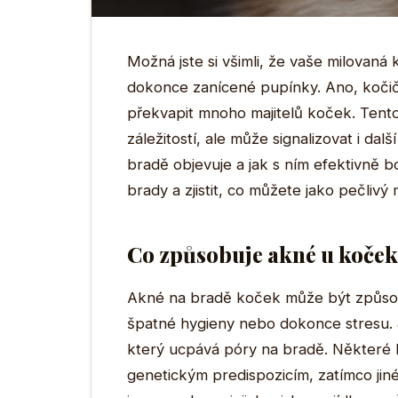
Možná jste si všimli, že vaše milovan
dokonce zanícené pupínky. Ano, kočič
překvapit mnoho majitelů koček. Tent
záležitostí, ale může signalizovat i dal
bradě objevuje a jak s ním efektivně b
brady a zjistit, co můžete jako pečlivý m
Co způsobuje akné u koče
Akné na bradě koček může být způso
špatné hygieny nebo dokonce stresu.
který ucpává póry na bradě. Některé 
genetickým predispozicím, zatímco jin