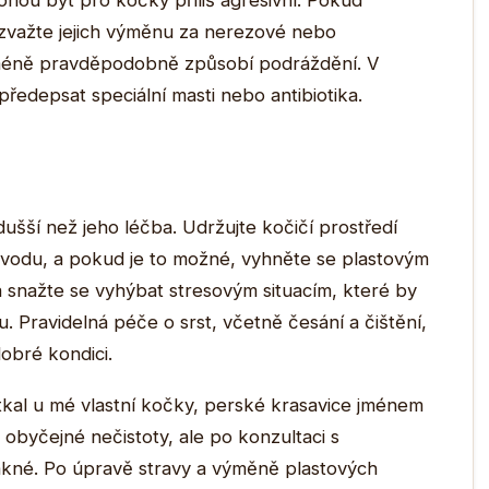
hou být pro kočky příliš agresivní. Pokud
 zvažte jejich výměnu za nerezové nebo
a méně pravděpodobně způsobí podráždění. V
ředepsat speciální masti nebo antibiotika.
ušší než jeho léčba. Udržujte kočičí prostředí
 a vodu, a pokud je to možné, vyhněte se plastovým
a snažte se vyhýbat stresovým situacím, které by
u. Pravidelná péče o srst, včetně česání a čištění,
obré kondici.
kal u mé vlastní kočky, perské krasavice jménem
o obyčejné nečistoty, ale po konzultaci s
 o akné. Po úpravě stravy a výměně plastových