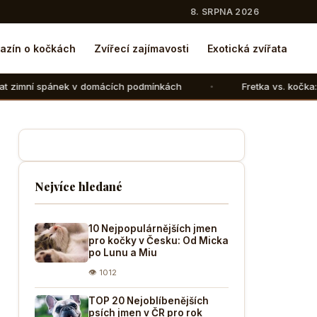
8. SRPNA 2026
azín o kočkách
Zvířecí zajímavosti
Exotická zvířata
v domácích podmínkách
Fretka vs. kočka: V čem se liší ch
Nejvíce hledané
10 Nejpopulárnějších jmen
pro kočky v Česku: Od Micka
po Lunu a Miu
👁 1012
TOP 20 Nejoblíbenějších
psích jmen v ČR pro rok