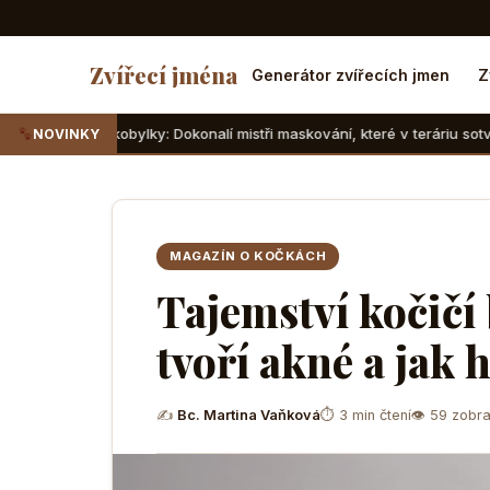
Zvířecí jména
Generátor zvířecích jmen
Z
obylky: Dokonalí mistři maskování, které v teráriu sotva najdete
NOVINKY
MAGAZÍN O KOČKÁCH
Tajemství kočičí 
tvoří akné a jak 
✍
Bc. Martina Vaňková
⏱ 3 min čtení
👁 59 zobra