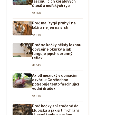
fascinujících korálových
útesů a mořských ryb
👁 150
Proč mají tygři pruhy i na
kůži a ne jen na srsti
👁 145
Proč se kočky někdy leknou
obyčejné okurky a jak
funguje jejich obranný
reflex
👁 145
Axlotl mexický v domácím
akváriu: Co všechno
potřebuje tento fascinující
vodní dráček
👁 145
Proč kočky spí stočené do
klubíčka a jak si tím chrání
tělesné teplo a orgány