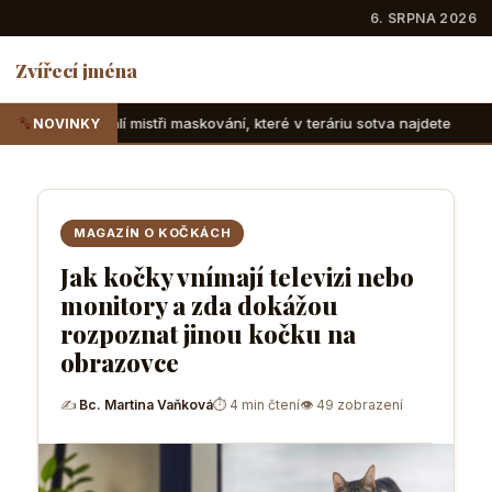
6. SRPNA 2026
Zvířecí jména
ři maskování, které v teráriu sotva najdete
Suchozemské že
NOVINKY
MAGAZÍN O KOČKÁCH
Jak kočky vnímají televizi nebo
monitory a zda dokážou
rozpoznat jinou kočku na
obrazovce
✍
Bc. Martina Vaňková
⏱ 4 min čtení
👁 49 zobrazení