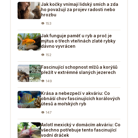
Jak kočky vnímají lidský smích a zda
ho považují za projev radosti nebo
hrozbu
👁 153
Jak funguje paměť u ryb a proč je
mýtus o třech vteřinách zlaté rybky
dávno vyvrácen
👁 152
Fascinující schopnost mlžů a korýšů
přežít v extrémně slaných jezerech
👁 149
Krása a nebezpečí v akváriu: Co
obnáší chov fascinujících korálových
útesů a mořských ryb
👁 147
Axlotl mexický v domácím akváriu: Co
všechno potřebuje tento fascinující
vodní dráček