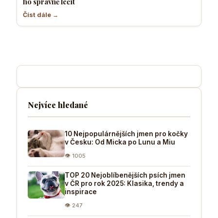
ho správně léčit
Číst dále →
Nejvíce hledané
10 Nejpopulárnějších jmen pro kočky
v Česku: Od Micka po Lunu a Miu
👁 1005
TOP 20 Nejoblíbenějších psích jmen
v ČR pro rok 2025: Klasika, trendy a
inspirace
👁 247