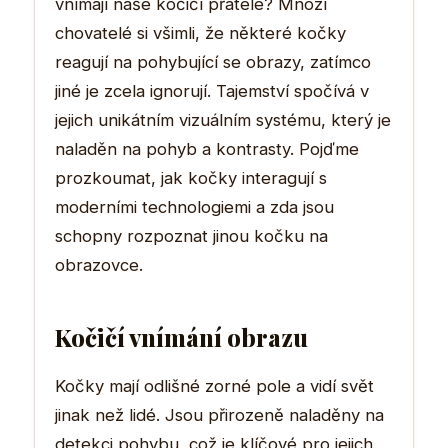
vnímají naše kočičí přátelé? Mnozí
chovatelé si všimli, že některé kočky
reagují na pohybující se obrazy, zatímco
jiné je zcela ignorují. Tajemství spočívá v
jejich unikátním vizuálním systému, který je
naladěn na pohyb a kontrasty. Pojďme
prozkoumat, jak kočky interagují s
moderními technologiemi a zda jsou
schopny rozpoznat jinou kočku na
obrazovce.
Kočičí vnímání obrazu
Kočky mají odlišné zorné pole a vidí svět
jinak než lidé. Jsou přirozeně naladěny na
detekci pohybu, což je klíčové pro jejich