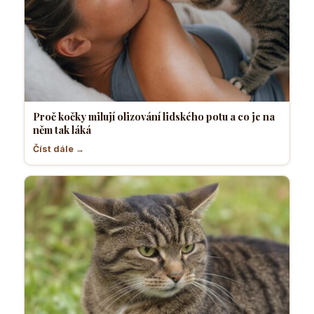
Proč kočky milují olizování lidského potu a co je na
něm tak láká
Číst dále →