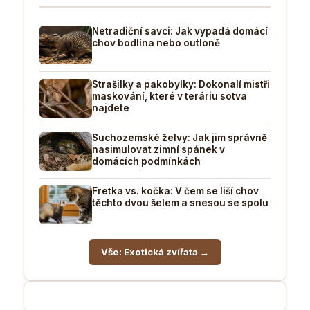
Netradiční savci: Jak vypadá domácí
chov bodlína nebo outloně
Strašilky a pakobylky: Dokonalí mistři
maskování, které v teráriu sotva
najdete
Suchozemské želvy: Jak jim správně
nasimulovat zimní spánek v
domácích podmínkách
Fretka vs. kočka: V čem se liší chov
těchto dvou šelem a snesou se spolu
Vše: Exotická zvířata →