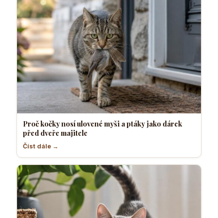
Proč kočky nosí ulovené myši a ptáky jako dárek
před dveře majitele
Číst dále →