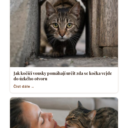
Jak kočičí vousky pomáhají určit zda se kočka vejde
do úzkého otvoru
Číst dále →