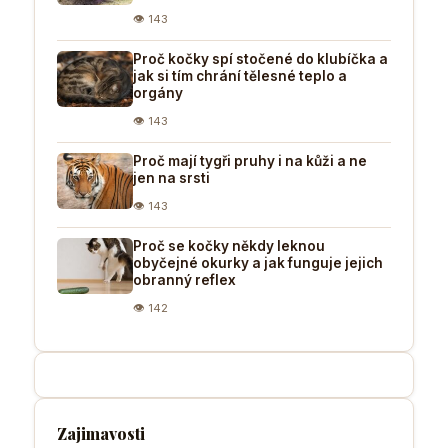
👁 143
Proč kočky spí stočené do klubíčka a
jak si tím chrání tělesné teplo a
orgány
👁 143
Proč mají tygři pruhy i na kůži a ne
jen na srsti
👁 143
Proč se kočky někdy leknou
obyčejné okurky a jak funguje jejich
obranný reflex
👁 142
Zajimavosti