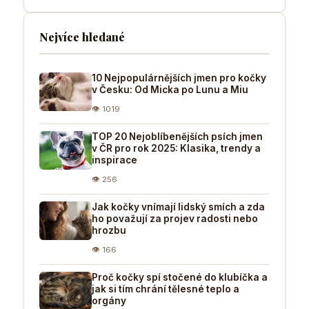
Nejvíce hledané
10 Nejpopulárnějších jmen pro kočky
v Česku: Od Micka po Lunu a Miu
👁 1019
TOP 20 Nejoblíbenějších psích jmen
v ČR pro rok 2025: Klasika, trendy a
inspirace
👁 256
Jak kočky vnímají lidský smích a zda
ho považují za projev radosti nebo
hrozbu
👁 166
Proč kočky spí stočené do klubíčka a
jak si tím chrání tělesné teplo a
orgány