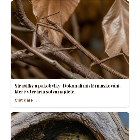
Strašilky a pakobylky: Dokonalí mistři maskování,
které v teráriu sotva najdete
Číst dále →