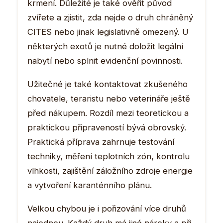
krmení. Důležité je také ověřit původ
zvířete a zjistit, zda nejde o druh chráněný
CITES nebo jinak legislativně omezený. U
některých exotů je nutné doložit legální
nabytí nebo splnit evidenční povinnosti.
Užitečné je také kontaktovat zkušeného
chovatele, teraristu nebo veterináře ještě
před nákupem. Rozdíl mezi teoretickou a
praktickou připraveností bývá obrovský.
Praktická příprava zahrnuje testování
techniky, měření teplotních zón, kontrolu
vlhkosti, zajištění záložního zdroje energie
a vytvoření karanténního plánu.
Velkou chybou je i pořizování více druhů
najednou. Každý druh má jiné nároky a při