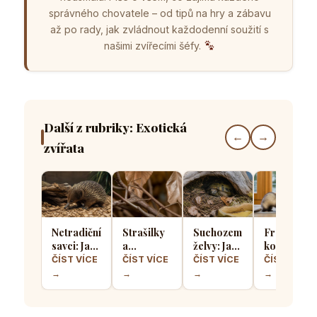
správného chovatele – od tipů na hry a zábavu
až po rady, jak zvládnout každodenní soužití s
našimi zvířecími šéfy.
Další z rubriky: Exotická
←
→
zvířata
Netradiční
Strašilky
Suchozemské
Fretka vs.
savci: Jak
a
želvy: Jak
kočka: V
vypadá
pakobylky:
jim
čem se liší
ČÍST VÍCE
ČÍST VÍCE
ČÍST VÍCE
ČÍST VÍCE
domácí
Dokonalí
správně
chov
→
→
→
→
chov
mistři
nasimulovat
těchto
bodlína
maskování,
zimní
dvou
nebo
které v
spánek v
šelem a