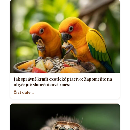
Jak správně krmit exotické ptactvo: Zapomeňte na
obyčejné slunečnicové směsi
Číst dále →