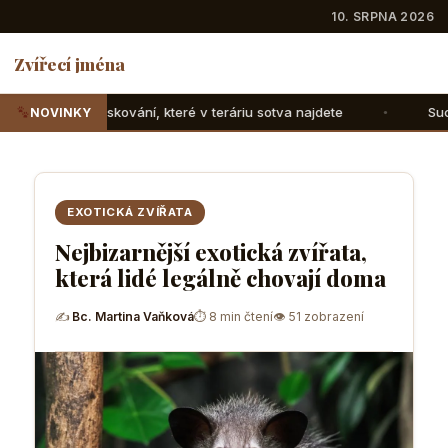
10. SRPNA 2026
Zvířecí jména
teré v teráriu sotva najdete
Suchozemské želvy: Jak jim s
NOVINKY
EXOTICKÁ ZVÍŘATA
Nejbizarnější exotická zvířata,
která lidé legálně chovají doma
✍
Bc. Martina Vaňková
⏱ 8 min čtení
👁 51 zobrazení