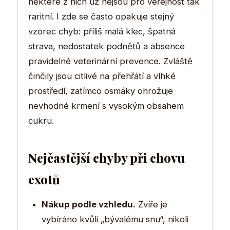
některé z nich už nejsou pro veřejnost tak
raritní. I zde se často opakuje stejný
vzorec chyb: příliš malá klec, špatná
strava, nedostatek podnětů a absence
pravidelné veterinární prevence. Zvláště
činčily jsou citlivé na přehřátí a vlhké
prostředí, zatímco osmáky ohrožuje
nevhodné krmení s vysokým obsahem
cukru.
Nejčastější chyby při chovu
exotů
Nákup podle vzhledu.
Zvíře je
vybíráno kvůli „bývalému snu“, nikoli