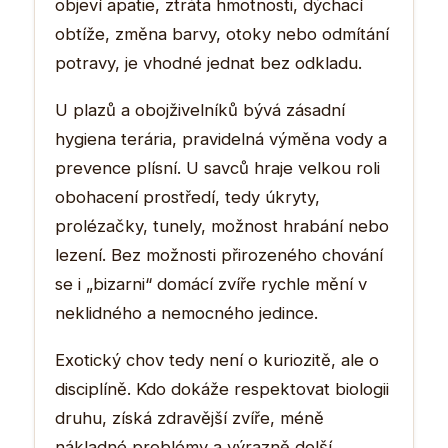
objeví apatie, ztráta hmotnosti, dýchací
obtíže, změna barvy, otoky nebo odmítání
potravy, je vhodné jednat bez odkladu.
U plazů a obojživelníků bývá zásadní
hygiena terária, pravidelná výměna vody a
prevence plísní. U savců hraje velkou roli
obohacení prostředí, tedy úkryty,
prolézačky, tunely, možnost hrabání nebo
lezení. Bez možnosti přirozeného chování
se i „bizarni“ domácí zvíře rychle mění v
neklidného a nemocného jedince.
Exotický chov tedy není o kuriozitě, ale o
disciplíně. Kdo dokáže respektovat biologii
druhu, získá zdravější zvíře, méně
nákladné problémy a výrazně delší