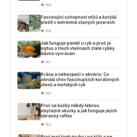
👁 159
Fascinující schopnost mlžů a korýšů
přežít v extrémně slaných jezerech
👁 158
Jak funguje paměť u ryb a proč je
mýtus o třech vteřinách zlaté rybky
dávno vyvrácen
👁 157
Krása a nebezpečí v akváriu: Co
obnáší chov fascinujících korálových
útesů a mořských ryb
👁 155
Proč se kočky někdy leknou
obyčejné okurky a jak funguje jejich
obranný reflex
👁 153
Proč mají tygři pruhy i na kůži a ne