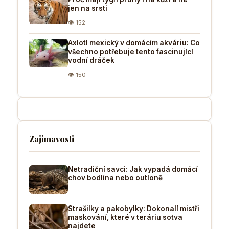
jen na srsti
👁 152
Axlotl mexický v domácím akváriu: Co
všechno potřebuje tento fascinující
vodní dráček
👁 150
Zajimavosti
Netradiční savci: Jak vypadá domácí
chov bodlína nebo outloně
Strašilky a pakobylky: Dokonalí mistři
maskování, které v teráriu sotva
najdete