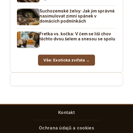
Suchozemské želvy: Jak jim správně
nasimulovat zimní spánek v
domácích podmínkách
Fretka vs. kočka: V čem se liší chov
těchto dvou šelem a snesou se spolu
Vše: Exotická zvířata →
Kontakt
Ochrana údajů a cookies