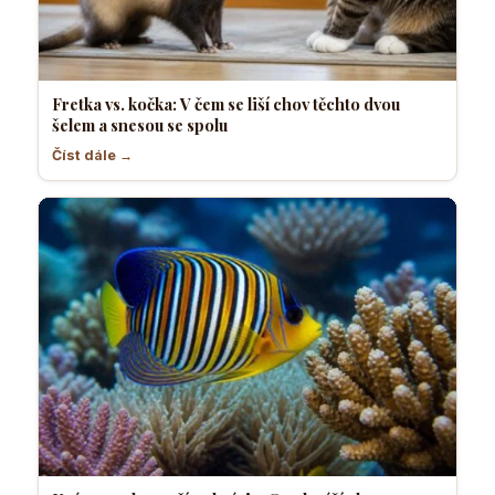
Fretka vs. kočka: V čem se liší chov těchto dvou
šelem a snesou se spolu
Číst dále →