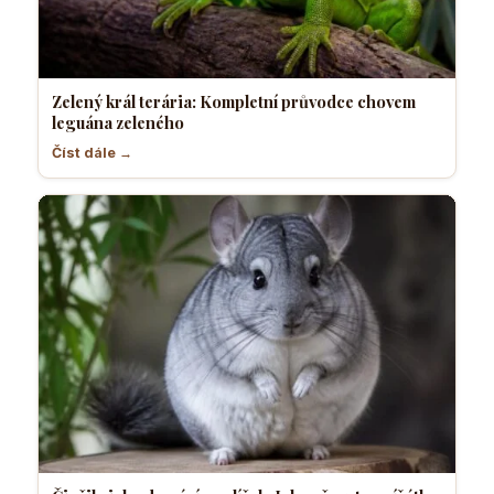
Zelený král terária: Kompletní průvodce chovem
leguána zeleného
Číst dále →