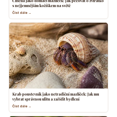
Činčila jako domácí mazlíček: Jak pečovat o zvířátko
s nejjemnějším kožíškem na světě
Číst dále →
Krab poustevník jako netradiční mazlíček: Jak mu
vybrat správnou ulitu a zařídit bydlení
Číst dále →