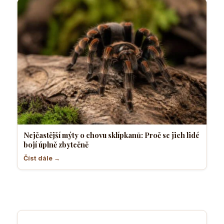
Nejčastější mýty o chovu sklípkanů: Proč se jich lidé
bojí úplně zbytečně
Číst dále →