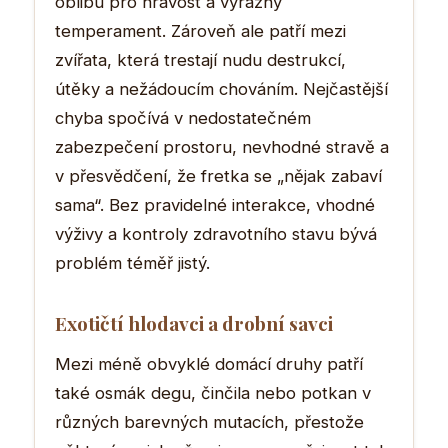
oblibu pro hravost a výrazný
temperament. Zároveň ale patří mezi
zvířata, která trestají nudu destrukcí,
útěky a nežádoucím chováním. Nejčastější
chyba spočívá v nedostatečném
zabezpečení prostoru, nevhodné stravě a
v přesvědčení, že fretka se „nějak zabaví
sama“. Bez pravidelné interakce, vhodné
výživy a kontroly zdravotního stavu bývá
problém téměř jistý.
Exotičtí hlodavci a drobní savci
Mezi méně obvyklé domácí druhy patří
také osmák degu, činčila nebo potkan v
různých barevných mutacích, přestože