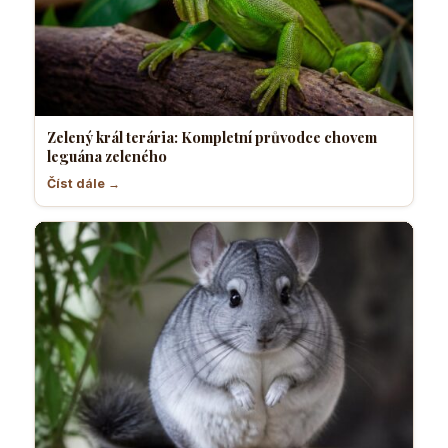
Zelený král terária: Kompletní průvodce chovem
leguána zeleného
Číst dále →