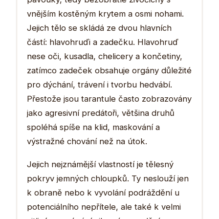
vnějším kostěným krytem a osmi nohami.
Jejich tělo se skládá ze dvou hlavních
částí: hlavohruďi a zadečku. Hlavohruď
nese oči, kusadla, chelicery a končetiny,
zatímco zadeček obsahuje orgány důležité
pro dýchání, trávení i tvorbu hedvábí.
Přestože jsou tarantule často zobrazovány
jako agresivní predátoři, většina druhů
spoléhá spíše na klid, maskování a
výstražné chování než na útok.
Jejich nejznámější vlastností je tělesný
pokryv jemných chloupků. Ty neslouží jen
k obraně nebo k vyvolání podráždění u
potenciálního nepřítele, ale také k velmi