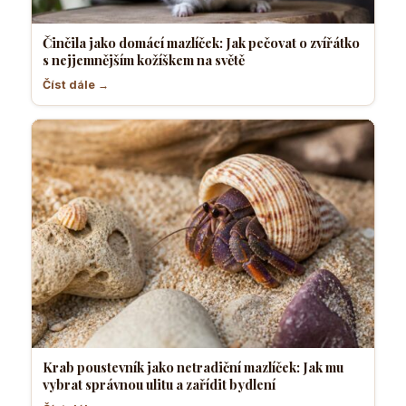
Činčila jako domácí mazlíček: Jak pečovat o zvířátko
s nejjemnějším kožíškem na světě
Číst dále →
Krab poustevník jako netradiční mazlíček: Jak mu
vybrat správnou ulitu a zařídit bydlení