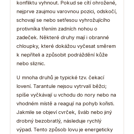
konfliktu vyhnout. Pokud se cítí ohrožené,
nejprve zaujmou varovnou pozici, odskočí,
schovají se nebo setřesou vyhrožujícího
protivníka třením zadních nohou o
zadeček. Některé druhy mají i obranné
chloupky, které dokážou vyčesat směrem
k nepříteli a způsobit podráždění kůže
nebo sliznic.
U mnoha druhů je typické tzv. čekací
lovení. Tarantule nejsou vytrvalí běžci;
spíše vyčkávají u vchodu do nory nebo na
vhodném místě a reagují na pohyb kořisti.
Jakmile se objeví cvrček, šváb nebo jiný
drobný bezobratlý, následuje rychlý
výpad. Tento způsob lovu je energeticky