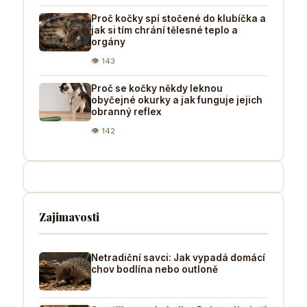
Proč kočky spí stočené do klubíčka a
jak si tím chrání tělesné teplo a
orgány
👁 143
Proč se kočky někdy leknou
obyčejné okurky a jak funguje jejich
obranný reflex
👁 142
Zajimavosti
Netradiční savci: Jak vypadá domácí
chov bodlína nebo outloně