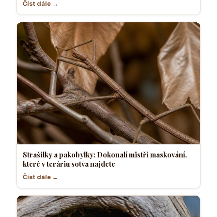
Číst dále →
Strašilky a pakobylky: Dokonalí mistři maskování,
které v teráriu sotva najdete
Číst dále →