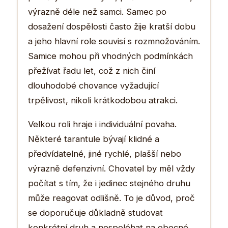
výrazně déle než samci. Samec po
dosažení dospělosti často žije kratší dobu
a jeho hlavní role souvisí s rozmnožováním.
Samice mohou při vhodných podmínkách
přežívat řadu let, což z nich činí
dlouhodobé chovance vyžadující
trpělivost, nikoli krátkodobou atrakci.
Velkou roli hraje i individuální povaha.
Některé tarantule bývají klidné a
předvídatelné, jiné rychlé, plašší nebo
výrazně defenzivní. Chovatel by měl vždy
počítat s tím, že i jedinec stejného druhu
může reagovat odlišně. To je důvod, proč
se doporučuje důkladně studovat
konkrétní druh a nespoléhat na obecné