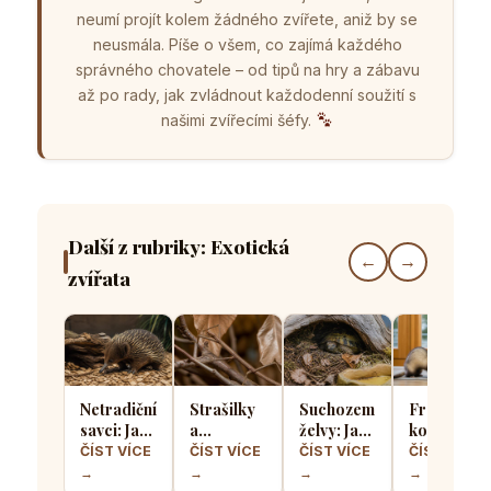
neumí projít kolem žádného zvířete, aniž by se
neusmála. Píše o všem, co zajímá každého
správného chovatele – od tipů na hry a zábavu
až po rady, jak zvládnout každodenní soužití s
našimi zvířecími šéfy.
Další z rubriky: Exotická
←
→
zvířata
Netradiční
Strašilky
Suchozemské
Fretka vs.
savci: Jak
a
želvy: Jak
kočka: V
vypadá
pakobylky:
jim
čem se liší
ČÍST VÍCE
ČÍST VÍCE
ČÍST VÍCE
ČÍST VÍCE
domácí
Dokonalí
správně
chov
→
→
→
→