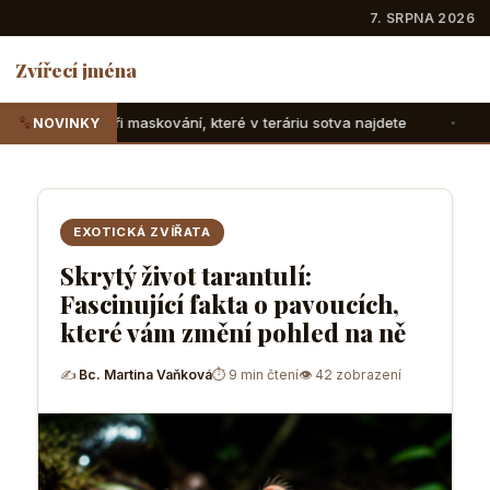
7. SRPNA 2026
Zvířecí jména
, které v teráriu sotva najdete
Suchozemské želvy: Jak ji
NOVINKY
EXOTICKÁ ZVÍŘATA
Skrytý život tarantulí:
Fascinující fakta o pavoucích,
které vám změní pohled na ně
✍
Bc. Martina Vaňková
⏱ 9 min čtení
👁 42 zobrazení