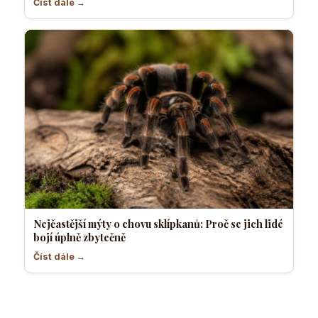
Číst dále →
Nejčastější mýty o chovu sklípkanů: Proč se jich lidé
bojí úplně zbytečně
Číst dále →