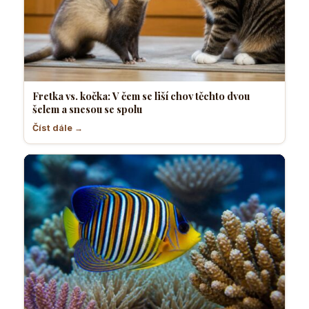
Fretka vs. kočka: V čem se liší chov těchto dvou
šelem a snesou se spolu
Číst dále →