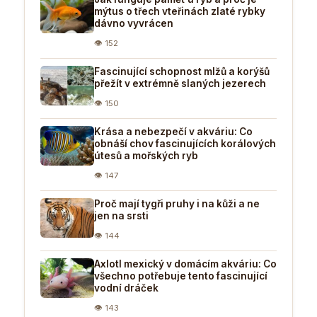
mýtus o třech vteřinách zlaté rybky
dávno vyvrácen
👁 152
Fascinující schopnost mlžů a korýšů
přežít v extrémně slaných jezerech
👁 150
Krása a nebezpečí v akváriu: Co
obnáší chov fascinujících korálových
útesů a mořských ryb
👁 147
Proč mají tygři pruhy i na kůži a ne
jen na srsti
👁 144
Axlotl mexický v domácím akváriu: Co
všechno potřebuje tento fascinující
vodní dráček
👁 143