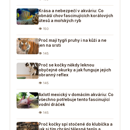
Krása a nebezpečí v akváriu: Co
obnáší chov fascinujících korálových
útesů a mořských ryb
👁 150
Proč mají tygři pruhy i na kůži a ne
jen na srsti
👁 145
Proč se kočky někdy leknou
obyčejné okurky a jak funguje jejich
obranný reflex
👁 145
Axlotl mexický v domácím akváriu: Co
všechno potřebuje tento fascinující
vodní dráček
👁 145
Proč kočky spí stočené do klubíčka a
jak si tím chrání tělesné teplo a