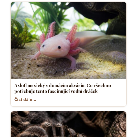
Axlotl mexický v domácím akváriu: Co všechno
potřebuje tento fascinující vodní dráček
Číst dále →