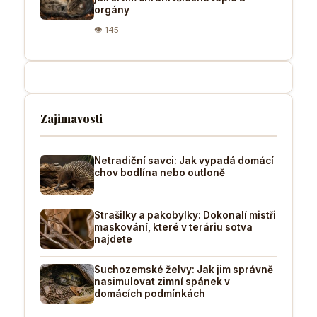
orgány
👁 145
Zajimavosti
Netradiční savci: Jak vypadá domácí
chov bodlína nebo outloně
Strašilky a pakobylky: Dokonalí mistři
maskování, které v teráriu sotva
najdete
Suchozemské želvy: Jak jim správně
nasimulovat zimní spánek v
domácích podmínkách