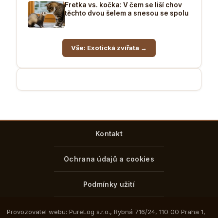
Fretka vs. kočka: V čem se liší chov
těchto dvou šelem a snesou se spolu
Vše: Exotická zvířata →
Kontakt
Ochrana údajů a cookies
Podmínky užití
Provozovatel webu: PureLog s.r.o., Rybná 716/24, 110 00 Praha 1,