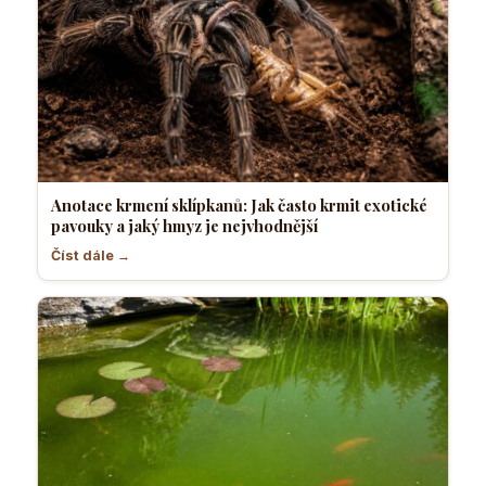
Anotace krmení sklípkanů: Jak často krmit exotické
pavouky a jaký hmyz je nejvhodnější
Číst dále →