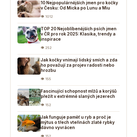
10 Nejpopulárnějších jmen pro kočky
v Česku: Od Micka po Lunu a Miu
👁 1012
TOP 20 Nejoblíbenějších psích jmen
v ČR pro rok 2025: Klasika, trendy a
inspirace
👁 252
Jak kočky vnímají lidský smích a zda
ho považují za projev radosti nebo
hrozbu
👁 155
Fascinující schopnost mlžů a korýšů
přežít v extrémně slaných jezerech
👁 152
Jak funguje paměť u ryb a proč je
mýtus o třech vteřinách zlaté rybky
dávno vyvrácen
👁 152