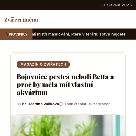
8. SRPNA 2026
Zvířecí jména
ři maskování, které v teráriu sotva najdete
Suchozemské ž
NOVINKY
MAGAZÍN O ZVÍŘATECH
Bojovnice pestrá neboli Betta a
proč by měla mít vlastní
akvárium
✍
Bc. Martina Vaňková
⏱ 3 min čtení
👁 39 zobrazení