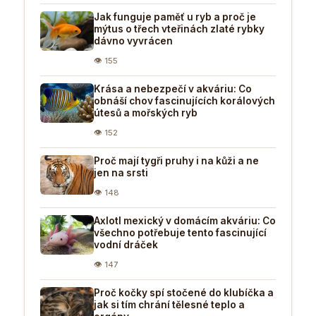
Jak funguje paměť u ryb a proč je
mýtus o třech vteřinách zlaté rybky
dávno vyvrácen
👁 155
Krása a nebezpečí v akváriu: Co
obnáší chov fascinujících korálových
útesů a mořských ryb
👁 152
Proč mají tygři pruhy i na kůži a ne
jen na srsti
👁 148
Axlotl mexický v domácím akváriu: Co
všechno potřebuje tento fascinující
vodní dráček
👁 147
Proč kočky spí stočené do klubíčka a
jak si tím chrání tělesné teplo a