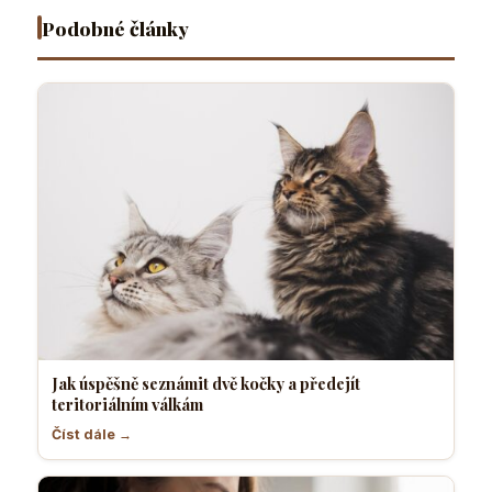
nebo
teplo a
Podobné články
hrozbu
orgány
Jak úspěšně seznámit dvě kočky a předejít
teritoriálním válkám
Číst dále →