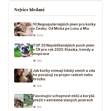
Nejvíce hledané
10 Nejpopulárnějších jmen pro kočky
v Česku: Od Micka po Lunu a Miu
👁 1014
TOP 20 Nejoblíbenějších psích jmen
v ČR pro rok 2025: Klasika, trendy a
inspirace
👁 252
Jak kočky vnímají lidský smích a zda
ho považují za projev radosti nebo
hrozbu
👁 158
Fascinující schopnost mlžů a korýšů
přežít v extrémně slaných jezerech
👁 155