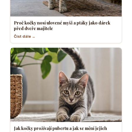
Proč kočky nosí ulovené myši a ptáky jako dárek
před dveře majitele
Číst dále →
Jak kočky prožívají pubertu a jak se mění jejich