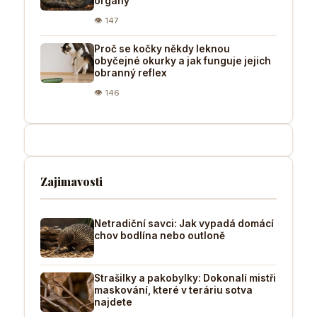
orgány
👁 147
Proč se kočky někdy leknou
obyčejné okurky a jak funguje jejich
obranný reflex
👁 146
Zajimavosti
Netradiční savci: Jak vypadá domácí
chov bodlína nebo outloně
Strašilky a pakobylky: Dokonalí mistři
maskování, které v teráriu sotva
najdete