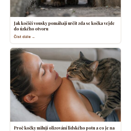
Jak kočičí vousky pomáhají určit zda se kočka vejde
do úzkého otvoru
Číst dále →
Proč kočky milují olizování lidského potu a co je na