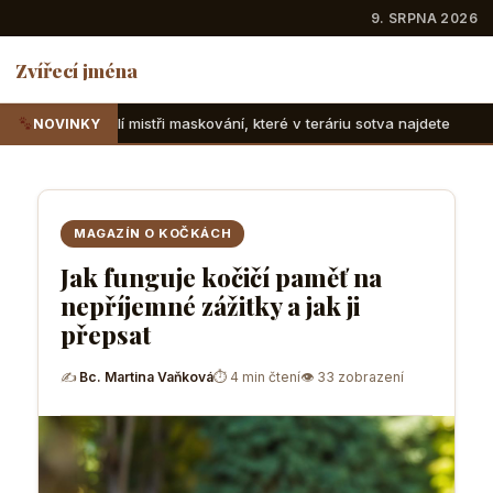
9. SRPNA 2026
Zvířecí jména
ři maskování, které v teráriu sotva najdete
Suchozemské že
NOVINKY
MAGAZÍN O KOČKÁCH
Jak funguje kočičí paměť na
nepříjemné zážitky a jak ji
přepsat
✍
Bc. Martina Vaňková
⏱ 4 min čtení
👁 33 zobrazení