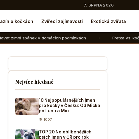
7. SRPNA 2026
azín o kočkách
Zvířecí zajímavosti
Exotická zvířata
ánek v domácích podmínkách
Fretka vs. kočka: V čem se li
Nejvíce hledané
10 Nejpopulárnějších jmen
pro kočky v Česku: Od Micka
po Lunu a Miu
👁 1007
TOP 20 Nejoblíbenějších
psích jmen v ČR pro rok