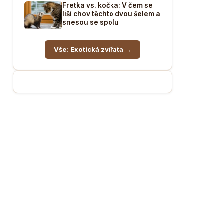
Fretka vs. kočka: V čem se
liší chov těchto dvou šelem a
snesou se spolu
Vše: Exotická zvířata →