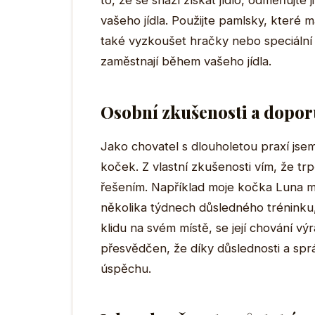
to, že se snaží získat jídlo, odměňujte
vašeho jídla. Použijte pamlsky, které 
také vyzkoušet hračky nebo speciální i
zaměstnají během vašeho jídla.
Osobní zkušenosti a dopor
Jako chovatel s dlouholetou praxí jse
koček. Z vlastní zkušenosti vím, že trp
řešením. Například moje kočka Luna mě
několika týdnech důsledného tréninku
klidu na svém místě, se její chování výr
přesvědčen, že díky důslednosti a s
úspěchu.