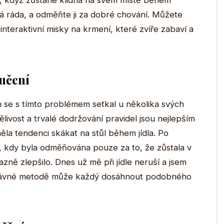
 ji, když zůstane klidná na svém místě během
má ráda, a odměňte ji za dobré chování. Můžete
nteraktivní misky na krmení, které zvíře zabaví a
učení
m se s tímto problémem setkal u několika svých
ělivost a trvalé dodržování pravidel jsou nejlepším
la tendenci skákat na stůl během jídla. Po
, kdy byla odměňována pouze za to, že zůstala v
azně zlepšilo. Dnes už mě při jídle neruší a jsem
právné metodě může každý dosáhnout podobného