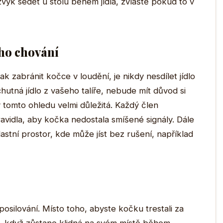
 zvyk sedět u stolu během jídla, zvláště pokud to v
ho chování
ak zabránit kočce v loudění, je nikdy nesdílet jídlo
hutná jídlo z vašeho talíře, nebude mít důvod si
v tomto ohledu velmi důležitá. Každý člen
avidla, aby kočka nedostala smíšené signály. Dále
lastní prostor, kde může jíst bez rušení, například
posilování. Místo toho, abyste kočku trestali za