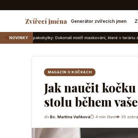
Zvířecí jména
Generátor zvířecích jmen
Z
a pakobylky: Dokonalí mistři maskování, které v teráriu sotva najdete
NOVINKY
MAGAZÍN O KOČKÁCH
Jak naučit kočku 
stolu během vaš
✍
Bc. Martina Vaňková
⏱ 4 min čtení
👁 35 zobra