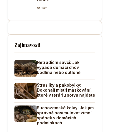
👁 142
Zajimavosti
Netradiční savci: Jak
vypadá domácí chov
bodlína nebo outloně
Strašilky a pakobylky:
Dokonalí mistři maskování,
které v teráriu sotva najdete
Suchozemské želvy: Jak jim
správně nasimulovat zimní
spánek v domácích
podmínkách