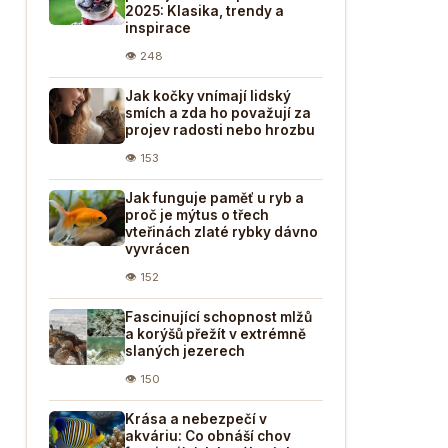
2025: Klasika, trendy a
inspirace
👁 248
Jak kočky vnímají lidský
smích a zda ho považují za
projev radosti nebo hrozbu
👁 153
Jak funguje paměť u ryb a
proč je mýtus o třech
vteřinách zlaté rybky dávno
vyvrácen
👁 152
Fascinující schopnost mlžů
a korýšů přežít v extrémně
slaných jezerech
👁 150
Krása a nebezpečí v
akváriu: Co obnáší chov