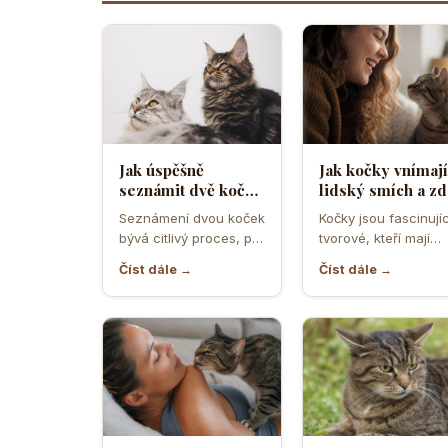
Jak úspěšně
Jak kočky vnímají
seznámit dvě kočky
lidský smích a zd
a předejít
ho považují za
Seznámení dvou koček
Kočky jsou fascinujíc
teritoriálním
projev radosti n
bývá citlivý proces, při
tvorové, kteří mají
válkám
hrozbu
němž rozhodují první
vlastní způsob
Číst dále →
Číst dále →
minuty, pachy,
komunikace a vnímá
prostředí i…
světa. Když se…