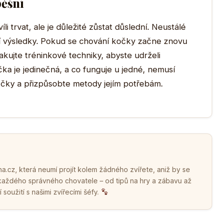
pěšní
 trvat, ale je důležité zůstat důslední. Neustálé
áší výsledky. Pokud se chování kočky začne znovu
kujte tréninkové techniky, abyste udrželi
a je jedinečná, a co funguje u jedné, nemusí
kočky a přizpůsobte metody jejím potřebám.
.cz, která neumí projít kolem žádného zvířete, aniž by se
 každého správného chovatele – od tipů na hry a zábavu až
soužití s našimi zvířecími šéfy.