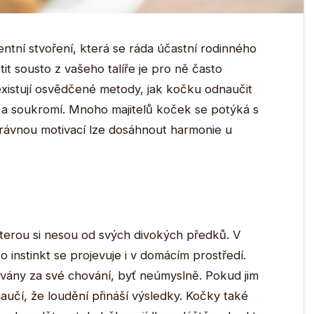
entní stvoření, která se ráda účastní rodinného
tit sousto z vašeho talíře je pro ně často
istují osvědčené metody, jak kočku odnaučit
lid a soukromí. Mnoho majitelů koček se potýká s
správnou motivací lze dosáhnout harmonie u
 kterou si nesou od svých divokých předků. V
to instinkt se projevuje i v domácím prostředí.
ány za své chování, byť neúmyslně. Pokud jim
naučí, že loudění přináší výsledky. Kočky také