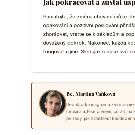
Jak pokračovat a zůstat ús
Pamatujte, že změna chování může chvíli
opakování a pozitivní posilování přin
zhoršovat, vraťte se k základům a zopa
dosažený pokrok. Nakonec, každá kočk
fungovat u jiné. Sledujte reakce své 
Bc. Martina Vaňková
Redaktorka magazínu Zvířecí-jména
neusmála. Píše o všem, co zajímá
po rady, jak zvládnout každodenní 