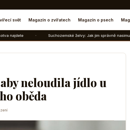
vířecí svět
Magazín o zvířatech
Magazín o psech
Mag
Suchozemské želvy: Jak jim správně nasimulovat zimní sp
aby neloudila jídlo u
eho oběda
zení