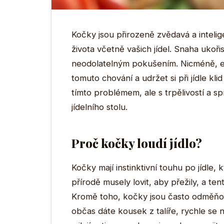
Kočky jsou přirozeně zvědavá a intelig
života včetně vašich jídel. Snaha ukořis
neodolatelným pokušením. Nicméně, ex
tomuto chování a udržet si při jídle k
tímto problémem, ale s trpělivostí a 
jídelního stolu.
Proč kočky loudí jídlo?
Kočky mají instinktivní touhu po jídle,
přírodě musely lovit, aby přežily, a ten
Kromě toho, kočky jsou často odměňov
občas dáte kousek z talíře, rychle se 