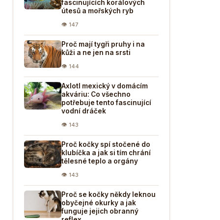
fascinujících korálových
útesů a mořských ryb
👁 147
Proč mají tygři pruhy i na
kůži a ne jen na srsti
👁 144
Axlotl mexický v domácím
akváriu: Co všechno
potřebuje tento fascinující
vodní dráček
👁 143
Proč kočky spí stočené do
klubíčka a jak si tím chrání
tělesné teplo a orgány
👁 143
Proč se kočky někdy leknou
obyčejné okurky a jak
funguje jejich obranný
reflex