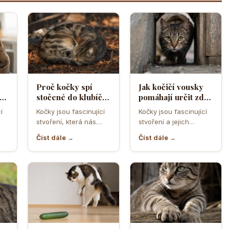
Proč kočky spí
Jak kočičí vousky
a
stočené do klubíčka
pomáhají určit zda
a jak si tím chrání
se kočka vejde do
í
Kočky jsou fascinující
Kočky jsou fascinující
ebo
tělesné teplo a
úzkého otvoru
stvoření, která nás
stvoření a jejich
orgány
neustále překvapují
schopnost
Číst dále →
Číst dále →
ní
svým chováním a
proklouznout i těmi
postoji. Jedno z…
nejužšími otvory je
často…