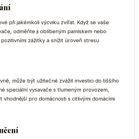
vání
čové při jakémkoli výcviku zvířat. Když se vaše
avače, odměňte ji oblíbeným pamlskem nebo
pozitivními zážitky a snížit úroveň stresu
ně, může být užitečné zvážit investici do tiššího
né speciální vysavače s tlumeným provozem,
 vhodnější pro domácnosti s citlivými domácími
učení