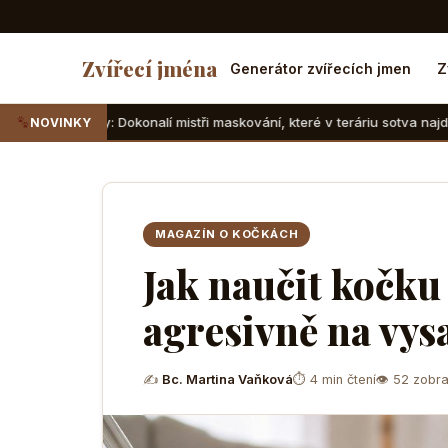
Zvířecí jména
Generátor zvířecích jmen
Z
okonalí mistři maskování, které v teráriu sotva najdete
Suc
NOVINKY
MAGAZÍN O KOČKÁCH
Jak naučit kočku
agresivně na vys
✍
Bc. Martina Vaňková
⏱ 4 min čtení
👁 52 zobra