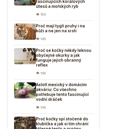
fascinujících korálových
útesů a mořských ryb
👁 150
Proč mají tygři pruhy i na
kůži a ne jen na srsti
👁 145
Proč se kočky někdy leknou
obyčejné okurky a jak
funguje jejich obranný
reflex
👁 145
Axlotl mexický v domácím
akváriu: Co všechno
potřebuje tento fascinující
vodní dráček
👁 145
Proč kočky spí stočené do
klubíčka a jak si tím chrání
tělesné teplo a orgány