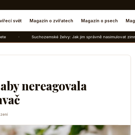
vířecí svět
Magazín o zvířatech
Magazín o psech
Mag
hozemské želvy: Jak jim správně nasimulovat zimní spánek v domácí
 aby nereagovala
avač
zení