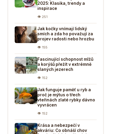
2025: Klasika, trendy a
inspirace
👁 251
Jak kočky vnímají lidský
smích a zda ho považují za
projev radosti nebo hrozbu
👁 155
Fascinující schopnost mlžů
a korýšů přežít v extrémně
slaných jezerech
👁 152
Jak funguje paměť u ryb a
proč je mýtus o třech
vteřinách zlaté rybky dávno
vyvrácen
👁 152
Krása a nebezpečí v
akváriu: Co obnáší chov