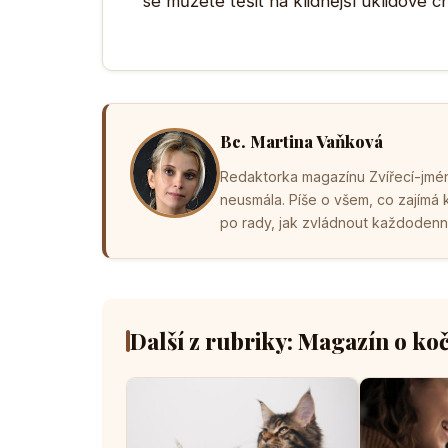
se můžete těšit na klidnější úklidové ch
Bc. Martina Vaňková
Redaktorka magazínu Zvířecí-jména
neusmála. Píše o všem, co zajímá
po rady, jak zvládnout každodenní 
Další z rubriky: Magazín o ko