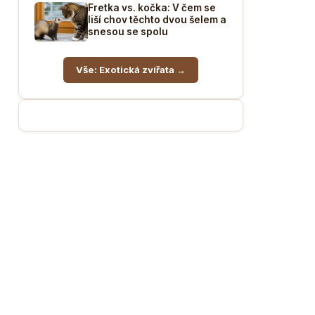
Fretka vs. kočka: V čem se
liší chov těchto dvou šelem a
snesou se spolu
Vše: Exotická zvířata →