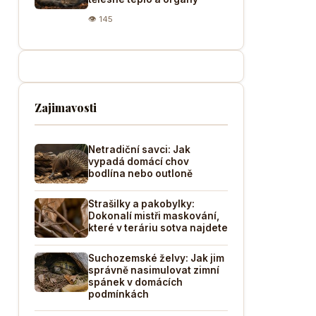
👁 145
Zajimavosti
Netradiční savci: Jak
vypadá domácí chov
bodlína nebo outloně
Strašilky a pakobylky:
Dokonalí mistři maskování,
které v teráriu sotva najdete
Suchozemské želvy: Jak jim
správně nasimulovat zimní
spánek v domácích
podmínkách