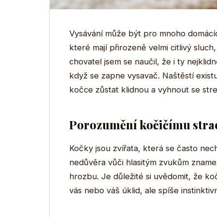
Vysávání může být pro mnoho domácích 
které mají přirozeně velmi citlivý sluc
chovatel jsem se naučil, že i ty nejkli
když se zapne vysavač. Naštěstí existu
kočce zůstat klidnou a vyhnout se str
Porozumění kočičímu stra
Kočky jsou zvířata, která se často nechá
nedůvěra vůči hlasitým zvukům znamen
hrozbu. Je důležité si uvědomit, že koč
vás nebo váš úklid, ale spíše instinkt