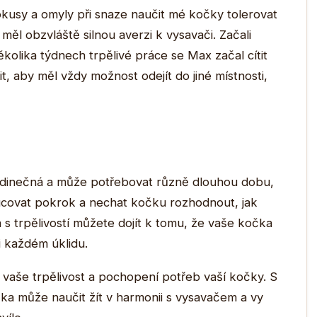
kusy a omyly při snaze naučit mé kočky tolerovat
ěl obzvláště silnou averzi k vysavači. Začali
kolika týdnech trpělivé práce se Max začal cítit
it, aby měl vždy možnost odejít do jiné místnosti,
 jedinečná a může potřebovat různě dlouhou dobu,
nucovat pokrok a nechat kočku rozhodnout, jak
 s trpělivostí můžete dojít k tomu, že vaše kočka
i každém úklidu.
vaše trpělivost a pochopení potřeb vaší kočky. S
čka může naučit žít v harmonii s vysavačem a vy