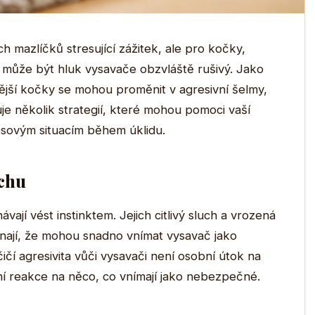
mazlíčků stresující zážitek, ale pro kočky,
h, může být hluk vysavače obzvláště rušivý. Jako
dnější kočky se mohou proměnit v agresivní šelmy,
je několik strategií, které mohou pomoci vaší
esovým situacím během úklidu.
chu
vají vést instinktem. Jejich citlivý sluch a vrozená
ají, že mohou snadno vnímat vysavač jako
ičí agresivita vůči vysavači není osobní útok na
ivní reakce na něco, co vnímají jako nebezpečné.