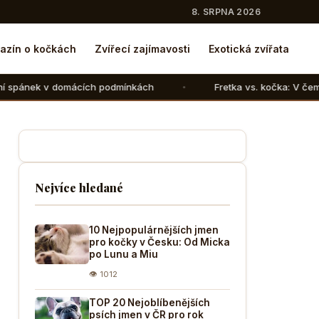
8. SRPNA 2026
azín o kočkách
Zvířecí zajímavosti
Exotická zvířata
ch podmínkách
Fretka vs. kočka: V čem se liší chov těcht
Nejvíce hledané
10 Nejpopulárnějších jmen
pro kočky v Česku: Od Micka
po Lunu a Miu
👁 1012
TOP 20 Nejoblíbenějších
psích jmen v ČR pro rok