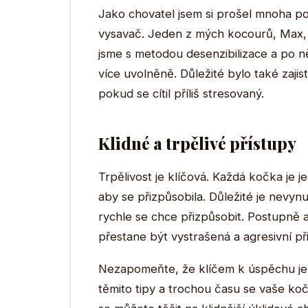
Jako chovatel jsem si prošel mnoha po
vysavač. Jeden z mých kocourů, Max, m
jsme s metodou desenzibilizace a po ně
více uvolněně. Důležité bylo také zajist
pokud se cítil příliš stresovaný.
Klidné a trpělivé přístupy
Trpělivost je klíčová. Každá kočka je
aby se přizpůsobila. Důležité je nevy
rychle se chce přizpůsobit. Postupně a
přestane být vystrašená a agresivní př
Nezapomeňte, že klíčem k úspěchu je 
těmito tipy a trochou času se vaše ko