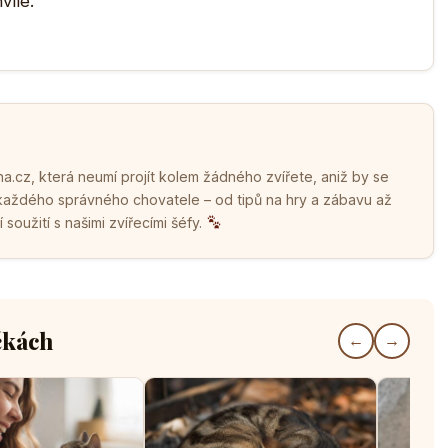
víle.
.cz, která neumí projít kolem žádného zvířete, aniž by se
 každého správného chovatele – od tipů na hry a zábavu až
soužití s našimi zvířecími šéfy.
čkách
←
→