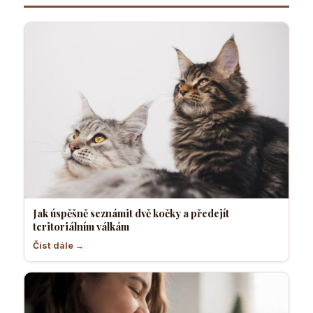
Jak úspěšně seznámit dvě kočky a předejít
teritoriálním válkám
Číst dále →