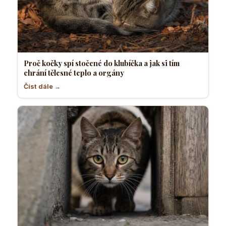
Proč kočky spí stočené do klubíčka a jak si tím
chrání tělesné teplo a orgány
Číst dále →