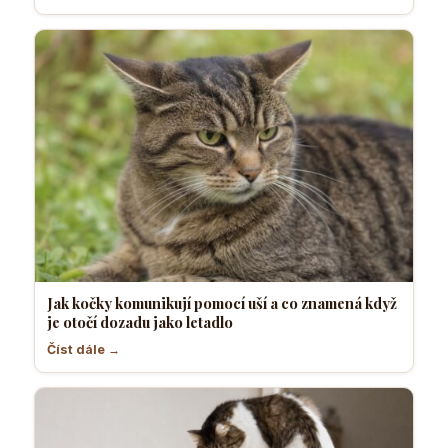
Jak kočky komunikují pomocí uší a co znamená když
je otočí dozadu jako letadlo
Číst dále →