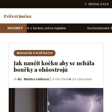
7. SRPNA 2026
Zvířecí jména
eráriu sotva najdete
Suchozemské želvy: Jak jim správně
NOVINKY
MAGAZÍN O KOČKÁCH
Jak naučit kočku aby se nebála
bouřky a ohňostrojů
✍
Bc. Martina Vaňková
⏱ 4 min čtení
👁 24 zobrazení