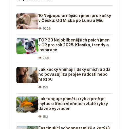
10 Nejpopulárnějších jmen pro kočky
v Česku: Od Micka po Lunu a Miu
👁 1008
TOP 20 Nejoblíbenějších psích jmen
v ČR pro rok 2025: Klasika, trendy a
inspirace
👁 249
Jak kočky vnímají lidský smích a zda
ho považují za projev radosti nebo
hrozbu
👁 153
Jak funguje paměť u ryb a proč je
mýtus o třech vteřinách zlaté rybky
dávno vyvrácen
👁 152
Fascinující schopnost mlžů a korýšů