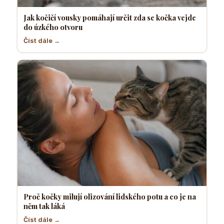
Jak kočičí vousky pomáhají určit zda se kočka vejde
do úzkého otvoru
Číst dále →
Proč kočky milují olizování lidského potu a co je na
něm tak láká
Číst dále →