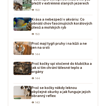
přežít v extrémně slaných jezerech
👁 150
Krása a nebezpečí v akváriu: Co
obnáší chov fascinujících korálových
útesů a mořských ryb
👁 150
Proč mají tygři pruhy i na kůži a ne
jen na srsti
👁 144
Proč kočky spí stočené do klubíčka a
jak si tím chrání tělesné teplo a
orgány
👁 144
Proč se kočky někdy leknou
obyčejné okurky a jak funguje jejich
obranný reflex
👁 143