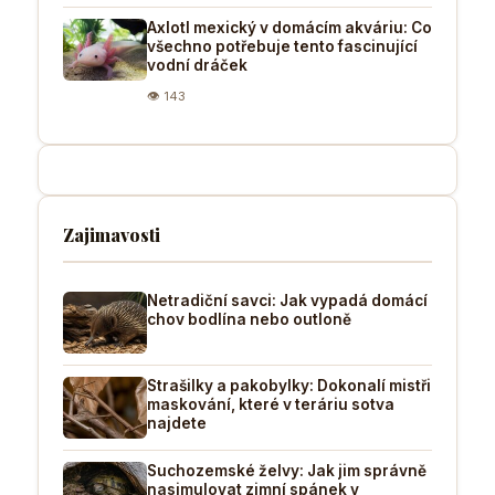
Axlotl mexický v domácím akváriu: Co
všechno potřebuje tento fascinující
vodní dráček
👁 143
Zajimavosti
Netradiční savci: Jak vypadá domácí
chov bodlína nebo outloně
Strašilky a pakobylky: Dokonalí mistři
maskování, které v teráriu sotva
najdete
Suchozemské želvy: Jak jim správně
nasimulovat zimní spánek v