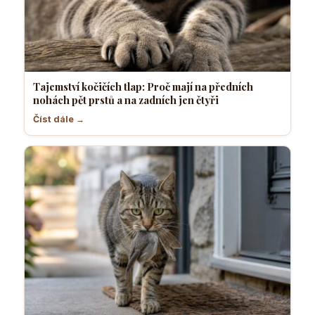
Tajemství kočičích tlap: Proč mají na předních
nohách pět prstů a na zadních jen čtyři
Číst dále →