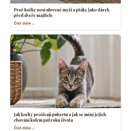
Proč kočky nosí ulovené myši a ptáky jako dárek
před dveře majitele
Číst dále →
Jak kočky prožívají pubertu a jak se mění jejich
chování kolem půl roku života
Číst dále →