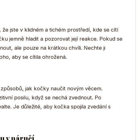
že jste v klidném a tichém prostředí, kde se cítí
u jemně hladit a pozorovat její reakce. Pokud se
nout, ale pouze na krátkou chvíli. Nechte ji
oho, aby se cítila ohrožená.
h způsobů, jak kočky naučit novým věcem.
itivní posilu, když se nechá zvednout. Po
lte. Je důležité, aby kočka spojila zvedání s
u v náručí