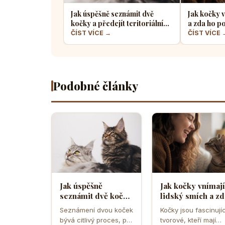
Jak úspěšně seznámit dvě
Jak kočky v
kočky a předejít teritoriálním
a zda ho po
válkám
radosti ne
ČÍST VÍCE →
ČÍST VÍCE 
Podobné články
Jak úspěšně
Jak kočky vnímají
seznámit dvě kočky
lidský smích a zd
a předejít
ho považují za
Seznámení dvou koček
Kočky jsou fascinujíc
teritoriálním
projev radosti n
bývá citlivý proces, při
tvorové, kteří mají