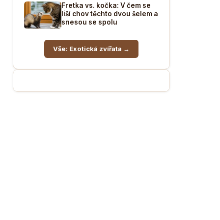
Fretka vs. kočka: V čem se
liší chov těchto dvou šelem a
snesou se spolu
Vše: Exotická zvířata →