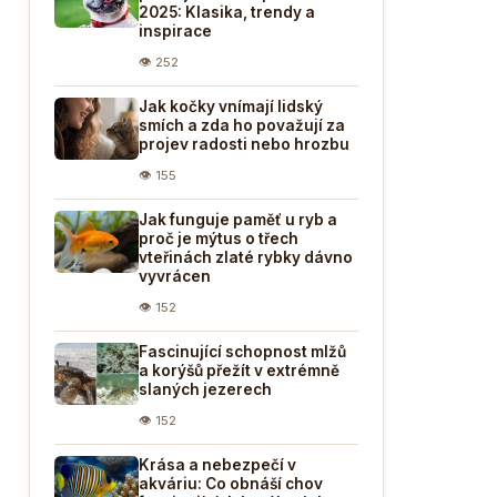
2025: Klasika, trendy a
inspirace
👁 252
Jak kočky vnímají lidský
smích a zda ho považují za
projev radosti nebo hrozbu
👁 155
Jak funguje paměť u ryb a
proč je mýtus o třech
vteřinách zlaté rybky dávno
vyvrácen
👁 152
Fascinující schopnost mlžů
a korýšů přežít v extrémně
slaných jezerech
👁 152
Krása a nebezpečí v
akváriu: Co obnáší chov