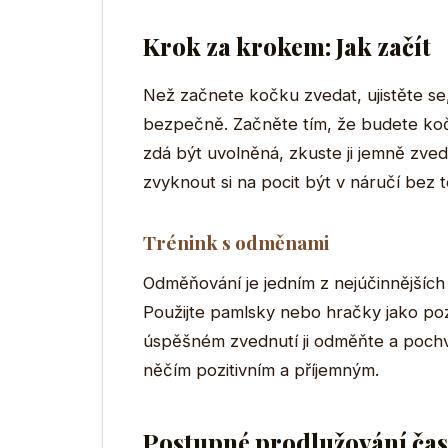
Krok za krokem: Jak začít
Než začnete kočku zvedat, ujistěte se, 
bezpečně. Začněte tím, že budete kočk
zdá být uvolněná, zkuste ji jemně zved
zvyknout si na pocit být v náručí bez t
Trénink s odměnami
Odměňování je jedním z nejúčinnějšíc
Použijte pamlsky nebo hračky jako poz
úspěšném zvednutí ji odměňte a pochva
něčím pozitivním a příjemným.
Postupné prodlužování čas