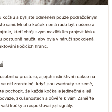
ou kočku a byli jste odměněni pouze podrážděným
ste sami. Mnoho koček nemá rádo být nošeno a
jitele, kteří chtějí svým mazlíčkům projevit lásku.
ku postupně naučit, aby byla v náručí spokojená.
ektování kočičích hranic.
í
osobního prostoru, a jejich instinktivní reakce na
e cítí zranitelně, když jsou zvednuty ze země,
ité pochopit, že každá kočka je jedinečná a její
í povaze, zkušenostech a důvěře k vám. Zaměřte
vaší kočky a respektovali její signály.