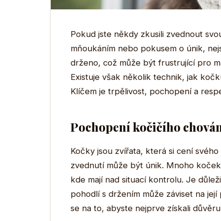
Pokud jste někdy zkusili zvednout sv
mňoukáním nebo pokusem o únik, nej
drženo, což může být frustrující pro ma
Existuje však několik technik, jak koč
Klíčem je trpělivost, pochopení a resp
Pochopení kočičího chován
Kočky jsou zvířata, která si cení svého 
zvednutí může být únik. Mnoho koček s
kde mají nad situací kontrolu. Je důlež
pohodlí s držením může záviset na jej
se na to, abyste nejprve získali důvěru 