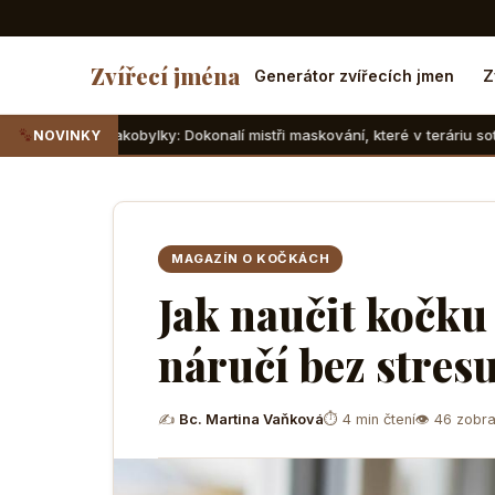
Zvířecí jména
Generátor zvířecích jmen
Z
obylky: Dokonalí mistři maskování, které v teráriu sotva najdete
NOVINKY
MAGAZÍN O KOČKÁCH
Jak naučit kočku 
náručí bez stres
✍
Bc. Martina Vaňková
⏱ 4 min čtení
👁 46 zobra