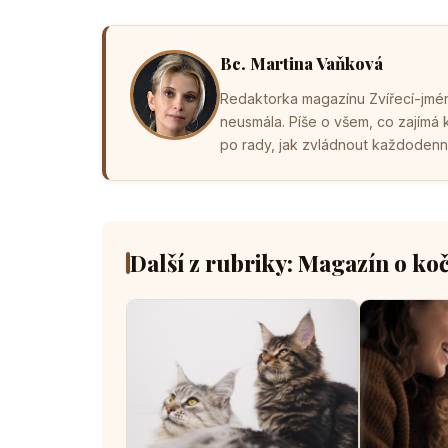
Bc. Martina Vaňková
Redaktorka magazínu Zvířecí-jména
neusmála. Píše o všem, co zajímá
po rady, jak zvládnout každodenní 
Další z rubriky: Magazín o ko