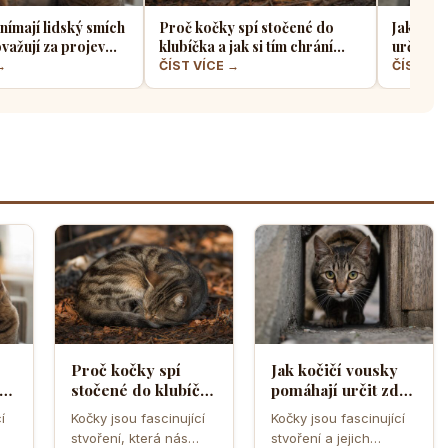
nímají lidský smích
Proč kočky spí stočené do
Jak koči
važují za projev
klubíčka a jak si tím chrání
určit zd
bo hrozbu
tělesné teplo a orgány
úzkého 
→
ČÍST VÍCE →
ČÍST VÍ
Proč kočky spí
Jak kočičí vousky
a
stočené do klubíčka
pomáhají určit zda
a jak si tím chrání
se kočka vejde do
í
Kočky jsou fascinující
Kočky jsou fascinující
ebo
tělesné teplo a
úzkého otvoru
stvoření, která nás
stvoření a jejich