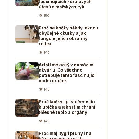
fascinujících korálových
útesů a mořských ryb
👁 150
Proč se kočky někdy leknou
obyčejné okurky a jak
funguje jejich obranný
reflex
👁 145
Axlotl mexický v domácím
akváriu: Co všechno
potřebuje tento fascinující
vodní dráček
👁 145
Proč kočky spí stočené do
klubíčka a jak si tím chrání
tělesné teplo a orgány
👁 145
Proč mají tygři pruhy i na
kůži a ne jen na srsti