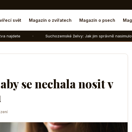
vířecí svět
Magazín o zvířatech
Magazín o psech
Mag
Suchozemské želvy: Jak jim správně nasimulovat zimní spánek 
aby se nechala nosit v
u
zení