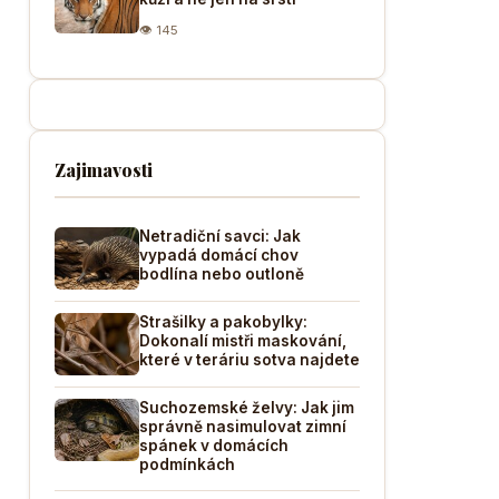
👁 145
Zajimavosti
Netradiční savci: Jak
vypadá domácí chov
bodlína nebo outloně
Strašilky a pakobylky:
Dokonalí mistři maskování,
které v teráriu sotva najdete
Suchozemské želvy: Jak jim
správně nasimulovat zimní
spánek v domácích
podmínkách