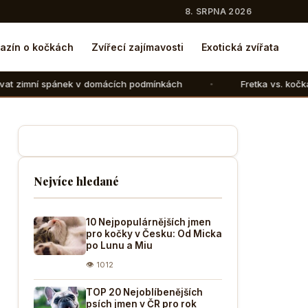
8. SRPNA 2026
azín o kočkách
Zvířecí zajímavosti
Exotická zvířata
v domácích podmínkách
Fretka vs. kočka: V čem se liší ch
Nejvíce hledané
10 Nejpopulárnějších jmen
pro kočky v Česku: Od Micka
po Lunu a Miu
👁 1012
TOP 20 Nejoblíbenějších
psích jmen v ČR pro rok