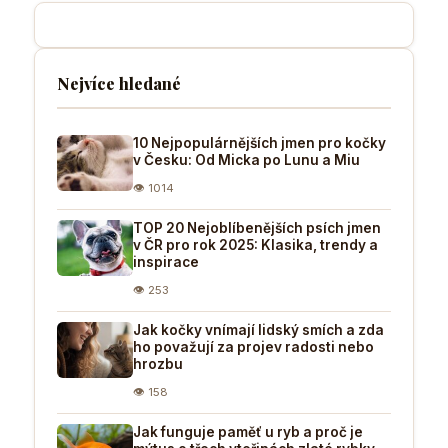
Nejvíce hledané
10 Nejpopulárnějších jmen pro kočky
v Česku: Od Micka po Lunu a Miu
👁 1014
TOP 20 Nejoblíbenějších psích jmen
v ČR pro rok 2025: Klasika, trendy a
inspirace
👁 253
Jak kočky vnímají lidský smích a zda
ho považují za projev radosti nebo
hrozbu
👁 158
Jak funguje paměť u ryb a proč je