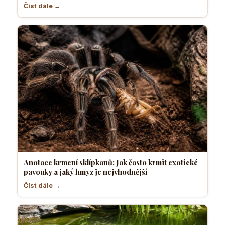
Číst dále →
Anotace krmení sklípkanů: Jak často krmit exotické
pavouky a jaký hmyz je nejvhodnější
Číst dále →