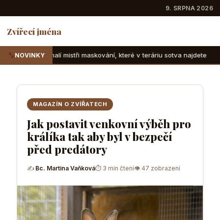
9. SRPNA 2026
Zvířecí jména
ři maskování, které v teráriu sotva najdete
Suchozemské ž
NOVINKY
MAGAZÍN O ZVÍŘATECH
Jak postavit venkovní výběh pro
králíka tak aby byl v bezpečí
před predátory
✍
Bc. Martina Vaňková
⏱ 3 min čtení
👁 47 zobrazení