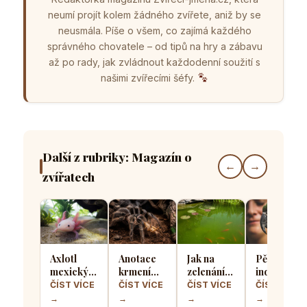
neumí projít kolem žádného zvířete, aniž by se
neusmála. Píše o všem, co zajímá každého
správného chovatele – od tipů na hry a zábavu
až po rady, jak zvládnout každodenní soužití s
našimi zvířecími šéfy.
Další z rubriky: Magazín o
←
→
zvířatech
Axlotl
Anotace
Jak na
Pět
mexický v
krmení
zelenání
indoorový
domácím
sklípkanů:
vody v
aktivit,
ČÍST VÍCE
ČÍST VÍCE
ČÍST VÍCE
ČÍST VÍCE
akváriu:
Jak často
zahradním
které
→
→
→
→