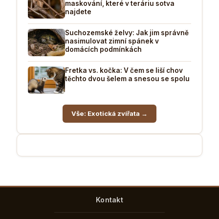
maskování, které v teráriu sotva
najdete
Suchozemské želvy: Jak jim správně
nasimulovat zimní spánek v
domácích podmínkách
Fretka vs. kočka: V čem se liší chov
těchto dvou šelem a snesou se spolu
Vše: Exotická zvířata →
Kontakt