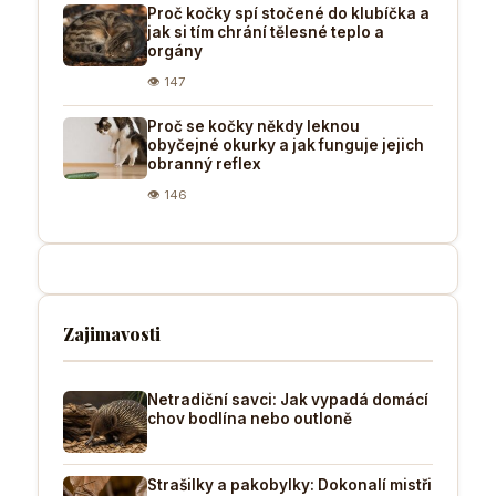
Proč kočky spí stočené do klubíčka a
jak si tím chrání tělesné teplo a
orgány
👁 147
Proč se kočky někdy leknou
obyčejné okurky a jak funguje jejich
obranný reflex
👁 146
Zajimavosti
Netradiční savci: Jak vypadá domácí
chov bodlína nebo outloně
Strašilky a pakobylky: Dokonalí mistři