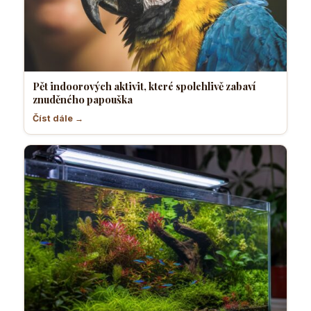
Pět indoorových aktivit, které spolehlivě zabaví
znuděného papouška
Číst dále →