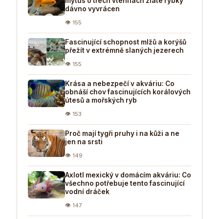
mýtus o třech vteřinách zlaté rybky
dávno vyvrácen
👁 155
Fascinující schopnost mlžů a korýšů
přežít v extrémně slaných jezerech
👁 155
Krása a nebezpečí v akváriu: Co
obnáší chov fascinujících korálových
útesů a mořských ryb
👁 153
Proč mají tygři pruhy i na kůži a ne
jen na srsti
👁 149
Axlotl mexický v domácím akváriu: Co
všechno potřebuje tento fascinující
vodní dráček
👁 147