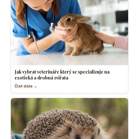
Jak vybrat veterináře který se specializuje na
exotická a drobná zvířata
Číst dále →