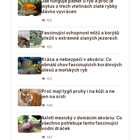
Jak funguje paměť u ryb a proč je
mýtus o třech vteřinách zlaté rybky
dávno vyvrácen
👁 155
Fascinující schopnost mlžů a korýšů
přežít v extrémně slaných jezerech
👁 155
Krása a nebezpečí v akváriu: Co
obnáší chov fascinujících korálových
útesů a mořských ryb
👁 152
Proč mají tygři pruhy i na kůži a ne
jen na srsti
👁 148
Axlotl mexický v domácím akváriu: Co
všechno potřebuje tento fascinující
vodní dráček
👁 147