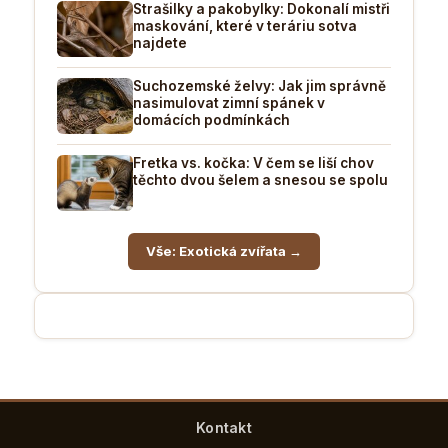
Strašilky a pakobylky: Dokonalí mistři
maskování, které v teráriu sotva
najdete
Suchozemské želvy: Jak jim správně
nasimulovat zimní spánek v
domácích podmínkách
Fretka vs. kočka: V čem se liší chov
těchto dvou šelem a snesou se spolu
Vše: Exotická zvířata →
Kontakt