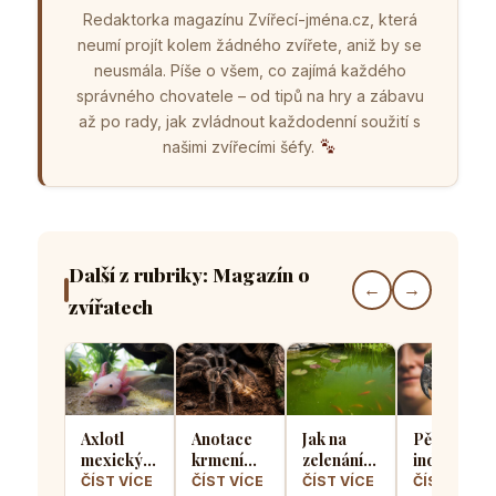
Redaktorka magazínu Zvířecí-jména.cz, která
neumí projít kolem žádného zvířete, aniž by se
neusmála. Píše o všem, co zajímá každého
správného chovatele – od tipů na hry a zábavu
až po rady, jak zvládnout každodenní soužití s
našimi zvířecími šéfy.
Další z rubriky: Magazín o
←
→
zvířatech
Axlotl
Anotace
Jak na
Pět
mexický v
krmení
zelenání
indoorový
domácím
sklípkanů:
vody v
aktivit,
ČÍST VÍCE
ČÍST VÍCE
ČÍST VÍCE
ČÍST VÍCE