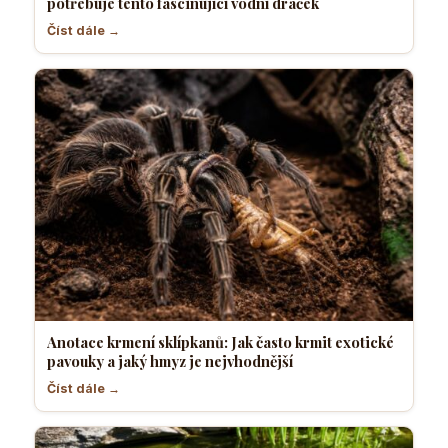
potřebuje tento fascinující vodní dráček
Číst dále →
Anotace krmení sklípkanů: Jak často krmit exotické
pavouky a jaký hmyz je nejvhodnější
Číst dále →