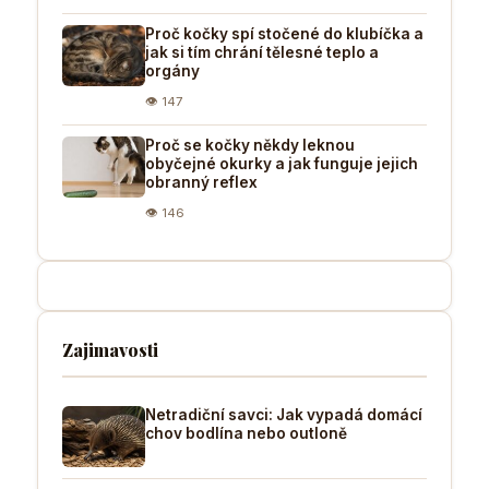
Proč kočky spí stočené do klubíčka a
jak si tím chrání tělesné teplo a
orgány
👁 147
Proč se kočky někdy leknou
obyčejné okurky a jak funguje jejich
obranný reflex
👁 146
Zajimavosti
Netradiční savci: Jak vypadá domácí
chov bodlína nebo outloně