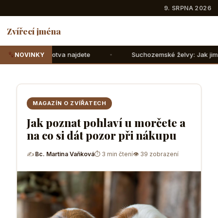
9. SRPNA 2026
Zvířecí jména
najdete
Suchozemské želvy: Jak jim správně nasimulovat
NOVINKY
MAGAZÍN O ZVÍŘATECH
Jak poznat pohlaví u morčete a
na co si dát pozor při nákupu
✍
Bc. Martina Vaňková
⏱ 3 min čtení
👁 39 zobrazení