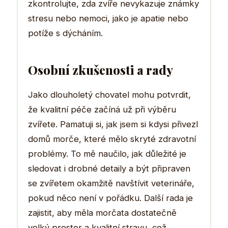
zkontrolujte, zda zvíře nevykazuje známky
stresu nebo nemoci, jako je apatie nebo
potíže s dýcháním.
Osobní zkušenosti a rady
Jako dlouholetý chovatel mohu potvrdit,
že kvalitní péče začíná už při výběru
zvířete. Pamatuji si, jak jsem si kdysi přivezl
domů morče, které mělo skryté zdravotní
problémy. To mě naučilo, jak důležité je
sledovat i drobné detaily a být připraven
se zvířetem okamžitě navštívit veterináře,
pokud něco není v pořádku. Další rada je
zajistit, aby měla morčata dostatečně
velký prostor a kvalitní stravu, což