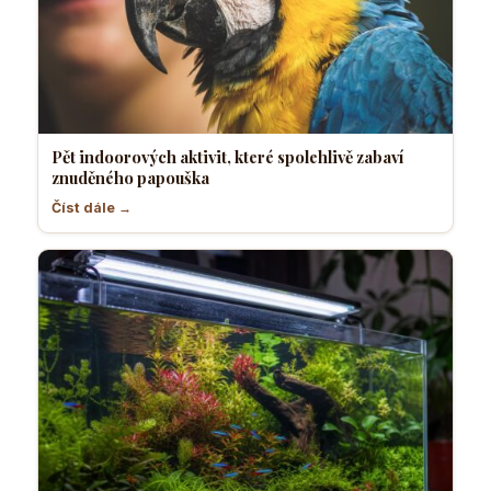
Pět indoorových aktivit, které spolehlivě zabaví
znuděného papouška
Číst dále →