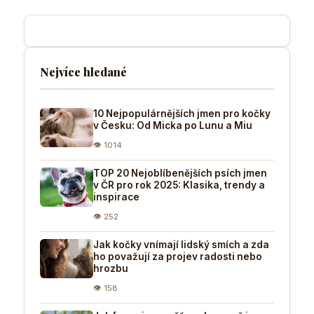
Nejvíce hledané
10 Nejpopulárnějších jmen pro kočky
v Česku: Od Micka po Lunu a Miu
👁 1014
TOP 20 Nejoblíbenějších psích jmen
v ČR pro rok 2025: Klasika, trendy a
inspirace
👁 252
Jak kočky vnímají lidský smích a zda
ho považují za projev radosti nebo
hrozbu
👁 158