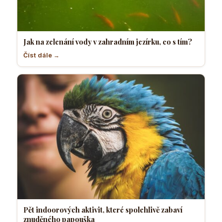
Jak na zelenání vody v zahradním jezírku, co s tím?
Číst dále →
Pět indoorových aktivit, které spolehlivě zabaví
znuděného papouška