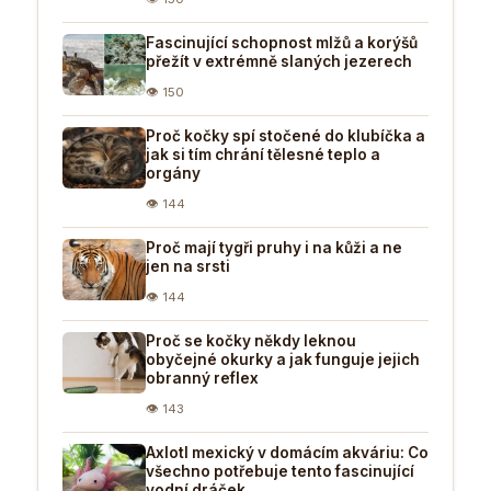
Fascinující schopnost mlžů a korýšů
přežít v extrémně slaných jezerech
👁 150
Proč kočky spí stočené do klubíčka a
jak si tím chrání tělesné teplo a
orgány
👁 144
Proč mají tygři pruhy i na kůži a ne
jen na srsti
👁 144
Proč se kočky někdy leknou
obyčejné okurky a jak funguje jejich
obranný reflex
👁 143
Axlotl mexický v domácím akváriu: Co
všechno potřebuje tento fascinující
vodní dráček