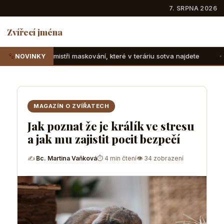
7. SRPNA 2026
Zvířecí jména
 maskování, které v teráriu sotva najdete
Suchozemské želv
NOVINKY
MAGAZÍN O ZVÍŘATECH
Jak poznat že je králík ve stresu
a jak mu zajistit pocit bezpečí
✍
Bc. Martina Vaňková
⏱ 4 min čtení
👁 34 zobrazení