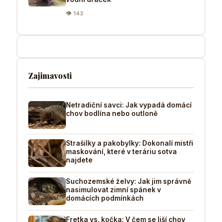
👁 143
Zajimavosti
Netradiční savci: Jak vypadá domácí
chov bodlína nebo outloně
Strašilky a pakobylky: Dokonalí mistři
maskování, které v teráriu sotva
najdete
Suchozemské želvy: Jak jim správně
nasimulovat zimní spánek v
domácích podmínkách
Fretka vs. kočka: V čem se liší chov