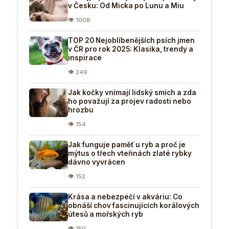
v Česku: Od Micka po Lunu a Miu
👁 1008
TOP 20 Nejoblíbenějších psích jmen
v ČR pro rok 2025: Klasika, trendy a
inspirace
👁 249
Jak kočky vnímají lidský smích a zda
ho považují za projev radosti nebo
hrozbu
👁 154
Jak funguje paměť u ryb a proč je
mýtus o třech vteřinách zlaté rybky
dávno vyvrácen
👁 152
Krása a nebezpečí v akváriu: Co
obnáší chov fascinujících korálových
útesů a mořských ryb
👁 150