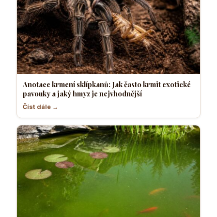
Anotace krmení sklípkanů: Jak často krmit exotické
pavouky a jaký hmyz je nejvhodnější
Číst dále →