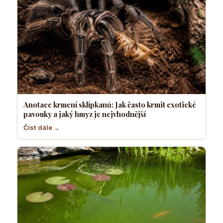
Anotace krmení sklípkanů: Jak často krmit exotické
pavouky a jaký hmyz je nejvhodnější
Číst dále →