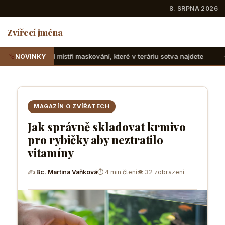
8. SRPNA 2026
Zvířecí jména
 maskování, které v teráriu sotva najdete
Suchozemské žel
NOVINKY
MAGAZÍN O ZVÍŘATECH
Jak správně skladovat krmivo
pro rybičky aby neztratilo
vitamíny
✍
Bc. Martina Vaňková
⏱ 4 min čtení
👁 32 zobrazení