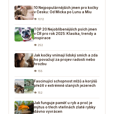
10 Nejpopulárnějších jmen pro kočky
v Česku: Od Micka po Lunu a Miu
👁 1012
TOP 20 Nejoblíbenějších psích jmen
v ČR pro rok 2025: Klasika, trendy a
inspirace
👁 252
Jak kočky vnímají lidský smích a zda
ho považují za projev radosti nebo
hrozbu
👁 155
Fascinující schopnost mlžů a korýšů
přežít v extrémně slaných jezerech
👁 152
Jak funguje paměť u ryb a proč je
mýtus o třech vteřinách zlaté rybky
dávno vyvrácen