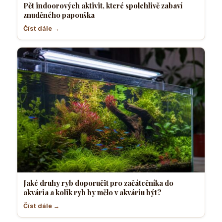
Pět indoorových aktivit, které spolehlivě zabaví
znuděného papouška
Číst dále →
Jaké druhy ryb doporučit pro začátečníka do
akvária a kolik ryb by mělo v akváriu být?
Číst dále →