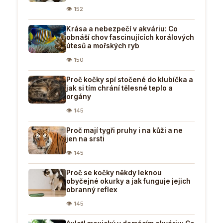
👁 152
Krása a nebezpečí v akváriu: Co
obnáší chov fascinujících korálových
útesů a mořských ryb
👁 150
Proč kočky spí stočené do klubíčka a
jak si tím chrání tělesné teplo a
orgány
👁 145
Proč mají tygři pruhy i na kůži a ne
jen na srsti
👁 145
Proč se kočky někdy leknou
obyčejné okurky a jak funguje jejich
obranný reflex
👁 145