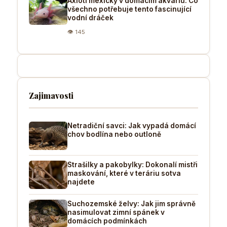
Axlotl mexický v domácím akváriu: Co
všechno potřebuje tento fascinující
vodní dráček
👁 145
Zajimavosti
Netradiční savci: Jak vypadá domácí
chov bodlína nebo outloně
Strašilky a pakobylky: Dokonalí mistři
maskování, které v teráriu sotva
najdete
Suchozemské želvy: Jak jim správně
nasimulovat zimní spánek v
domácích podmínkách