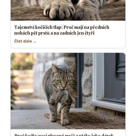
Tajemství kočičích tlap: Proč mají na předních
nohách pět prstů a na zadních jen čtyři
Číst dále →
Proč kočky nosí ulovené myši a ptáky jako dárek