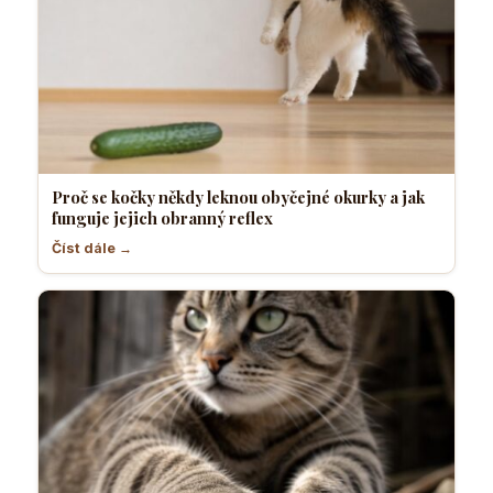
Proč se kočky někdy leknou obyčejné okurky a jak
funguje jejich obranný reflex
Číst dále →