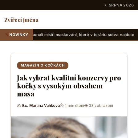
7. SRPNA 2026
Zvířecí jména
 mistři maskování, které v teráriu sotva najdete
Suchozems
NOVINKY
MAGAZÍN O KOČKÁCH
Jak vybrat kvalitní konzervy pro
kočky s vysokým obsahem
masa
✍
Bc. Martina Vaňková
⏱ 4 min čtení
👁 33 zobrazení