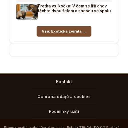
Fretka vs. kočka: V čem se liší chov
těchto dvou šelem a snesou se spolu
Vše: Exotická zvířata →
Kontakt
Ochrana údajů a cookies
Podmínky užití
Provozovatel webu: PureLog s.r.o., Rybná 716/24, 110 00 Praha 1,