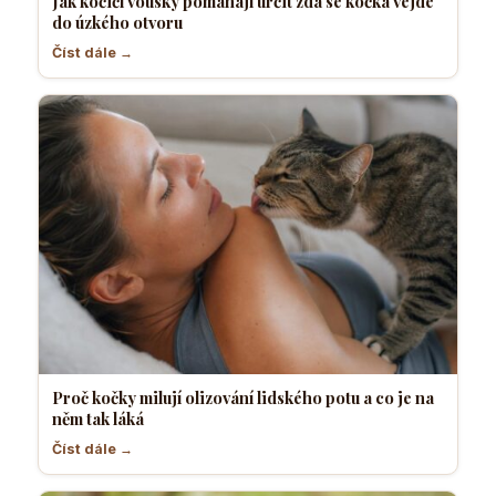
Jak kočičí vousky pomáhají určit zda se kočka vejde
do úzkého otvoru
Číst dále →
Proč kočky milují olizování lidského potu a co je na
něm tak láká
Číst dále →