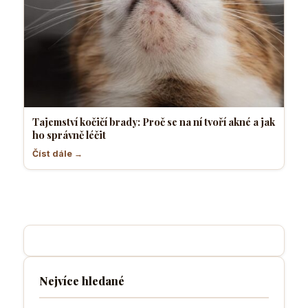
Tajemství kočičí brady: Proč se na ní tvoří akné a jak
ho správně léčit
Číst dále →
Nejvíce hledané