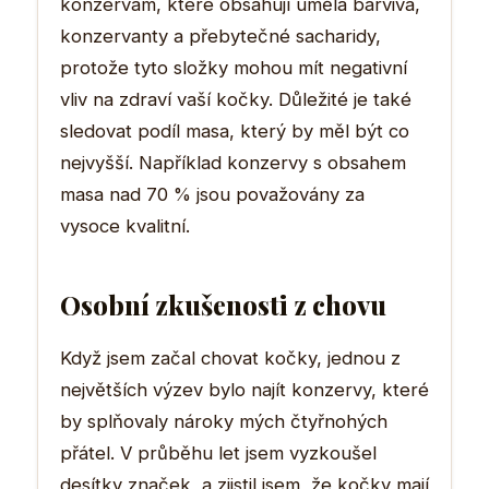
konzervám, které obsahují umělá barviva,
konzervanty a přebytečné sacharidy,
protože tyto složky mohou mít negativní
vliv na zdraví vaší kočky. Důležité je také
sledovat podíl masa, který by měl být co
nejvyšší. Například konzervy s obsahem
masa nad 70 % jsou považovány za
vysoce kvalitní.
Osobní zkušenosti z chovu
Když jsem začal chovat kočky, jednou z
největších výzev bylo najít konzervy, které
by splňovaly nároky mých čtyřnohých
přátel. V průběhu let jsem vyzkoušel
desítky značek, a zjistil jsem, že kočky mají