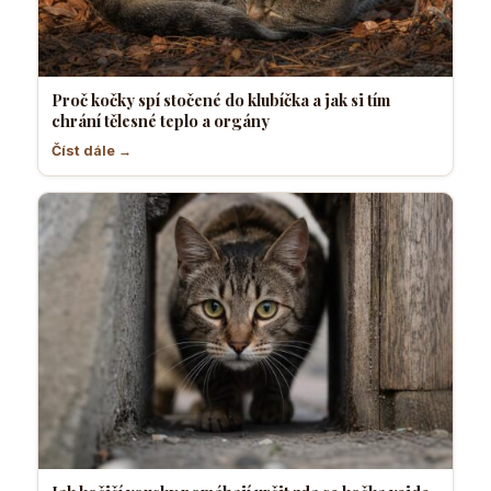
Proč kočky spí stočené do klubíčka a jak si tím
chrání tělesné teplo a orgány
Číst dále →