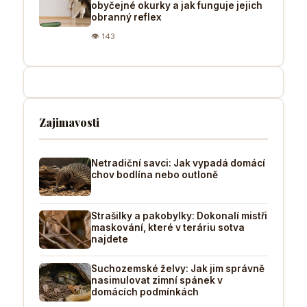
obyčejné okurky a jak funguje jejich
obranný reflex
👁 143
Zajimavosti
Netradiční savci: Jak vypadá domácí
chov bodlína nebo outloně
Strašilky a pakobylky: Dokonalí mistři
maskování, které v teráriu sotva
najdete
Suchozemské želvy: Jak jim správně
nasimulovat zimní spánek v
domácích podmínkách