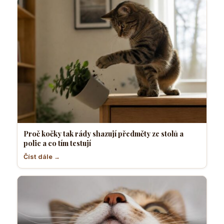
Proč kočky tak rády shazují předměty ze stolů a
polic a co tím testují
Číst dále →