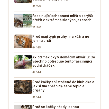
👁 150
Fascinující schopnost mlžů a korýšů
přežít v extrémně slaných jezerech
👁 150
Proč mají tygři pruhy i na kůži a ne
jen na srsti
👁 145
Axlotl mexický v domácím akváriu: Co
všechno potřebuje tento fascinující
vodní dráček
👁 144
Proč kočky spí stočené do klubíčka a
jak si tím chrání tělesné teplo a
orgány
👁 144
Proč se kočky někdy leknou