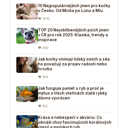
10 Nejpopulárnějších jmen pro kočky
v Česku: Od Micka po Lunu a Miu
👁 1010
TOP 20 Nejoblíbenějších psích jmen
v ČR pro rok 2025: Klasika, trendy a
inspirace
👁 250
Jak kočky vnímají lidský smích a zda
ho považují za projev radosti nebo
hrozbu
👁 154
Jak funguje paměť u ryb a proč je
mýtus o třech vteřinách zlaté rybky
dávno vyvrácen
👁 152
Krása a nebezpečí v akváriu: Co
obnáší chov fascinujících korálových
útesů a mořských ryb