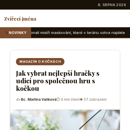
8. SRPNA 2026
Zvířecí jména
mistři maskování, které v teráriu sotva najdete
Suchozemsk
NOVINKY
MAGAZÍN O KOČKÁCH
Jak vybrat nejlepší hračky s
udicí pro společnou hru s
kočkou
✍
Bc. Martina Vaňková
⏱ 4 min čtení
👁 57 zobrazení