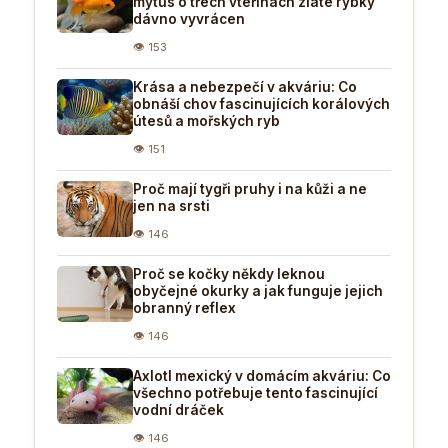
mýtus o třech vteřinách zlaté rybky
dávno vyvrácen
👁 153
Krása a nebezpečí v akváriu: Co
obnáší chov fascinujících korálových
útesů a mořských ryb
👁 151
Proč mají tygři pruhy i na kůži a ne
jen na srsti
👁 146
Proč se kočky někdy leknou
obyčejné okurky a jak funguje jejich
obranný reflex
👁 146
Axlotl mexický v domácím akváriu: Co
všechno potřebuje tento fascinující
vodní dráček
👁 146