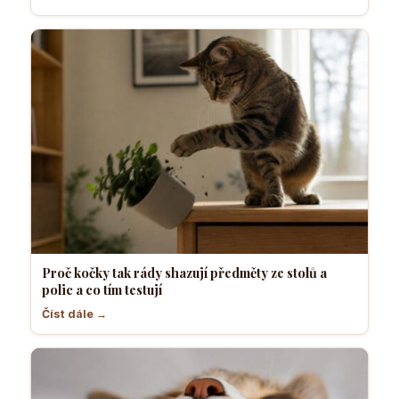
Proč kočky tak rády shazují předměty ze stolů a
polic a co tím testují
Číst dále →