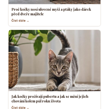
Proč kočky nosí ulovené myši a ptáky jako dárek
před dveře majitele
Číst dále →
Jak kočky prožívají pubertu a jak se mění jejich
chování kolem půl roku života
Číst dále →