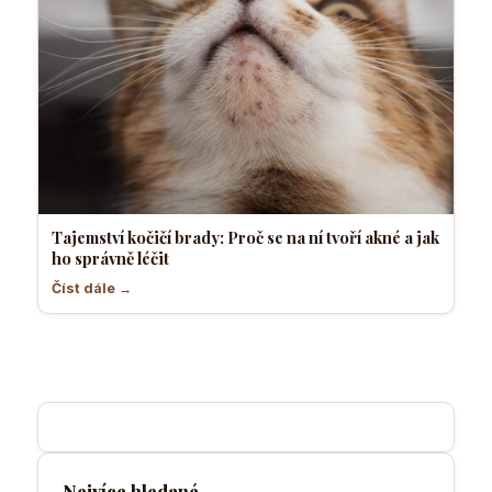
Tajemství kočičí brady: Proč se na ní tvoří akné a jak
ho správně léčit
Číst dále →
Nejvíce hledané