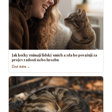
Jak kočky vnímají lidský smích a zda ho považují za
projev radosti nebo hrozbu
Číst dále →