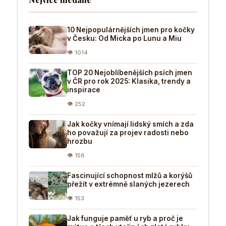
10 Nejpopulárnějších jmen pro kočky
v Česku: Od Micka po Lunu a Miu
👁 1014
TOP 20 Nejoblíbenějších psích jmen
v ČR pro rok 2025: Klasika, trendy a
inspirace
👁 252
Jak kočky vnímají lidský smích a zda
ho považují za projev radosti nebo
hrozbu
👁 156
Fascinující schopnost mlžů a korýšů
přežít v extrémně slaných jezerech
👁 153
Jak funguje paměť u ryb a proč je