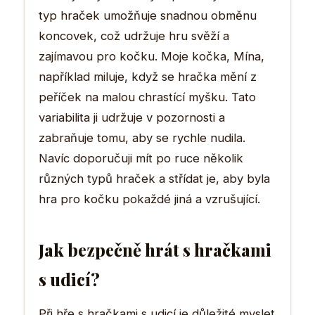
typ hraček umožňuje snadnou obměnu
koncovek, což udržuje hru svěží a
zajímavou pro kočku. Moje kočka, Mína,
například miluje, když se hračka mění z
peříček na malou chrastící myšku. Tato
variabilita ji udržuje v pozornosti a
zabraňuje tomu, aby se rychle nudila.
Navíc doporučuji mít po ruce několik
různých typů hraček a střídat je, aby byla
hra pro kočku pokaždé jiná a vzrušující.
Jak bezpečně hrát s hračkami
s udicí?
Při hře s hračkami s udicí je důležité myslet