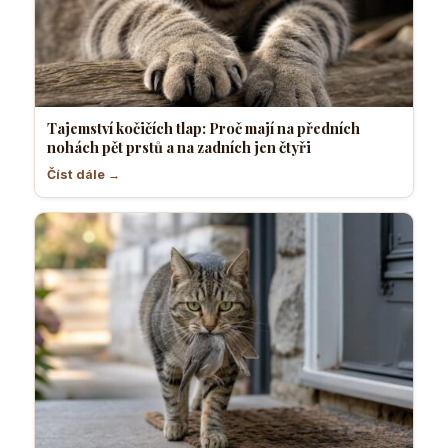
Tajemství kočičích tlap: Proč mají na předních
nohách pět prstů a na zadních jen čtyři
Číst dále →