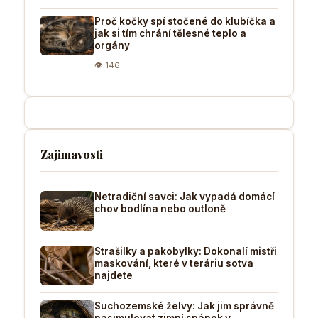
Proč kočky spí stočené do klubíčka a
jak si tím chrání tělesné teplo a
orgány
👁 146
Zajimavosti
Netradiční savci: Jak vypadá domácí
chov bodlína nebo outloně
Strašilky a pakobylky: Dokonalí mistři
maskování, které v teráriu sotva
najdete
Suchozemské želvy: Jak jim správně
nasimulovat zimní spánek v