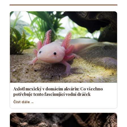
vodní
nejvhodnější
dráček
Axlotl mexický v domácím akváriu: Co všechno
potřebuje tento fascinující vodní dráček
Číst dále →