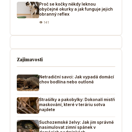
Proč se kočky někdy leknou
obyčejné okurky a jak funguje jejich
obranný reflex
👁 141
Zajimavosti
Netradiční savci: Jak vypadá domácí
chov bodlína nebo outloně
Strašilky a pakobylky: Dokonalí mistři
maskování, které v teráriu sotva
najdete
Suchozemské želvy: Jak jim správně
nasimulovat zimní spánek v