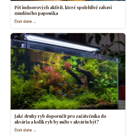
Pět indoorových aktivit, které spolehlivě zabaví
znuděného papouška
Číst dále →
Jaké druhy ryb doporučit pro začátečníka do
akvária a kolik ryb by mělo v akváriu být?
Číst dále →