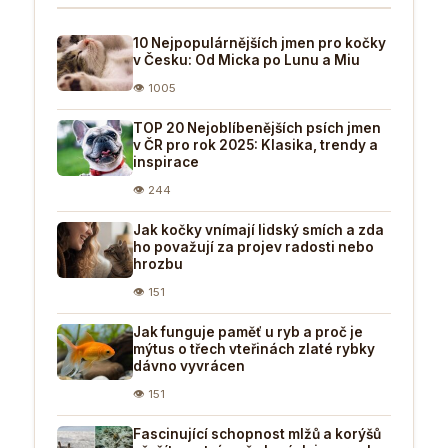
10 Nejpopulárnějších jmen pro kočky
v Česku: Od Micka po Lunu a Miu
👁 1005
TOP 20 Nejoblíbenějších psích jmen
v ČR pro rok 2025: Klasika, trendy a
inspirace
👁 244
Jak kočky vnímají lidský smích a zda
ho považují za projev radosti nebo
hrozbu
👁 151
Jak funguje paměť u ryb a proč je
mýtus o třech vteřinách zlaté rybky
dávno vyvrácen
👁 151
Fascinující schopnost mlžů a korýšů