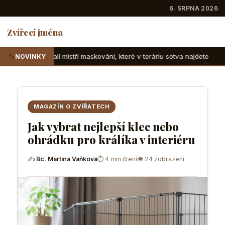
6. SRPNA 2026
Zvířecí jména
ři maskování, které v teráriu sotva najdete
Suchozemské že
NOVINKY
MAGAZÍN O ZVÍŘATECH
Jak vybrat nejlepší klec nebo
ohrádku pro králíka v interiéru
✍
Bc. Martina Vaňková
⏱ 4 min čtení
👁 24 zobrazení