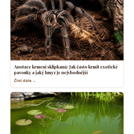
Anotace krmení sklípkanů: Jak často krmit exotické
pavouky a jaký hmyz je nejvhodnější
Číst dále →