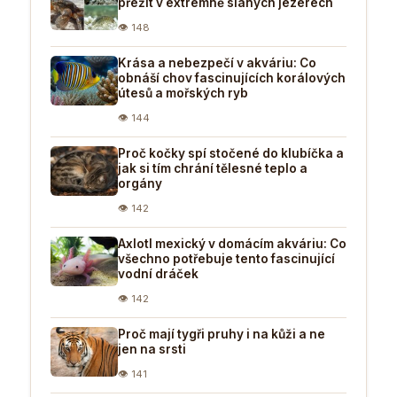
přežít v extrémně slaných jezerech
👁 148
Krása a nebezpečí v akváriu: Co
obnáší chov fascinujících korálových
útesů a mořských ryb
👁 144
Proč kočky spí stočené do klubíčka a
jak si tím chrání tělesné teplo a
orgány
👁 142
Axlotl mexický v domácím akváriu: Co
všechno potřebuje tento fascinující
vodní dráček
👁 142
Proč mají tygři pruhy i na kůži a ne
jen na srsti
👁 141