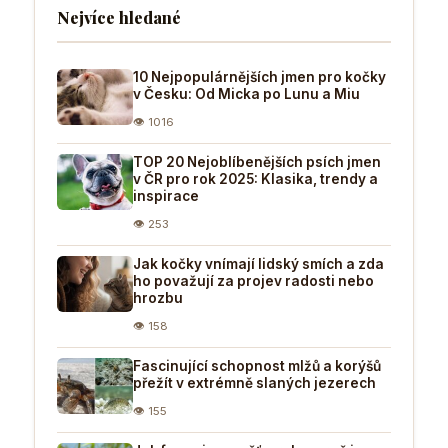
Nejvíce hledané
10 Nejpopulárnějších jmen pro kočky
v Česku: Od Micka po Lunu a Miu
👁 1016
TOP 20 Nejoblíbenějších psích jmen
v ČR pro rok 2025: Klasika, trendy a
inspirace
👁 253
Jak kočky vnímají lidský smích a zda
ho považují za projev radosti nebo
hrozbu
👁 158
Fascinující schopnost mlžů a korýšů
přežít v extrémně slaných jezerech
👁 155