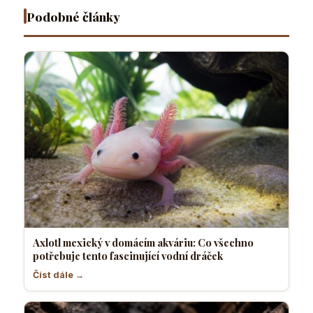
fascinující
je
Podobné články
vodní
nejvhodnější
dráček
Axlotl mexický v domácím akváriu: Co všechno
potřebuje tento fascinující vodní dráček
Číst dále →