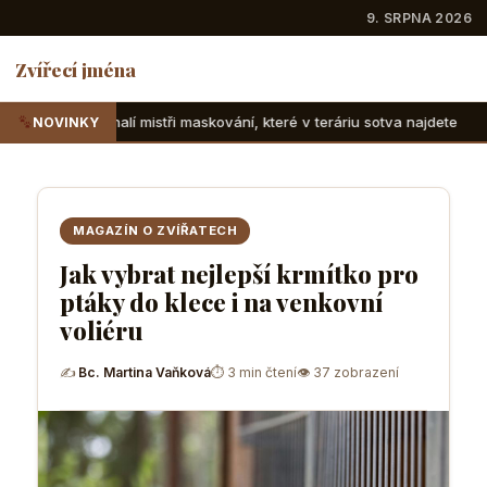
9. SRPNA 2026
Zvířecí jména
ři maskování, které v teráriu sotva najdete
Suchozemské ž
NOVINKY
MAGAZÍN O ZVÍŘATECH
Jak vybrat nejlepší krmítko pro
ptáky do klece i na venkovní
voliéru
✍
Bc. Martina Vaňková
⏱ 3 min čtení
👁 37 zobrazení