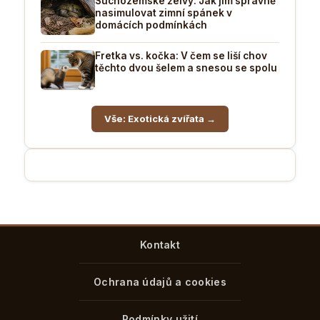
Suchozemské želvy: Jak jim správně
nasimulovat zimní spánek v
domácích podmínkách
Fretka vs. kočka: V čem se liší chov
těchto dvou šelem a snesou se spolu
Vše: Exotická zvířata →
Kontakt
Ochrana údajů a cookies
Podmínky užití