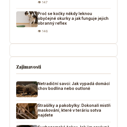
👁 147
Proč se kočky někdy leknou
obyčejné okurky a jak funguje jejich
obranný reflex
👁 146
Zajimavosti
Netradiční savci: Jak vypadá domácí
chov bodlína nebo outloně
Strašilky a pakobylky: Dokonalí mistři
maskování, které v teráriu sotva
najdete