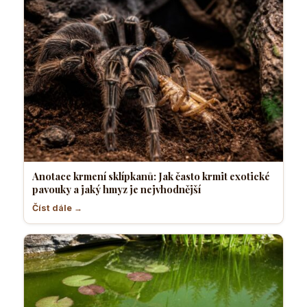
Anotace krmení sklípkanů: Jak často krmit exotické
pavouky a jaký hmyz je nejvhodnější
Číst dále →