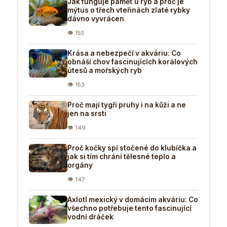
Jak funguje paměť u ryb a proč je
mýtus o třech vteřinách zlaté rybky
dávno vyvrácen
👁 155
Krása a nebezpečí v akváriu: Co
obnáší chov fascinujících korálových
útesů a mořských ryb
👁 153
Proč mají tygři pruhy i na kůži a ne
jen na srsti
👁 149
Proč kočky spí stočené do klubíčka a
jak si tím chrání tělesné teplo a
orgány
👁 147
Axlotl mexický v domácím akváriu: Co
všechno potřebuje tento fascinující
vodní dráček