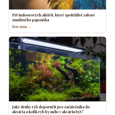
Pět indoorových aktivit, které spolehlivě zabaví
znuděného papouška
Číst dále →
Jaké druhy ryb doporučit pro začátečníka do
akvária a kolik ryb by mělo v akváriu být?