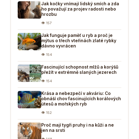
Jak kočky vnímají lidský smích a zda
ho považují za projev radosti nebo
hrozbu
👁 157
Jak funguje paměť u ryb a proč je
mýtus o třech vteřinách zlaté rybky
dávno vyvrácen
👁 154
Fascinující schopnost mlžů a korýšů
přežít v extrémně slaných jezerech
👁 154
Krása a nebezpečí v akváriu: Co
obnáší chov fascinujících korálových
útesů a mořských ryb
👁 152
Proč mají tygři pruhy i na kůži a ne
jen na srsti
👁 148