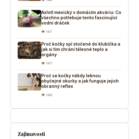
Axlotl mexický v domácím akváriu: Co
všechno potřebuje tento fascinující
vodní dráček
👁 147
Proč kočky spí stočené do klubíčka a
jak si tím chrání tělesné teplo a
orgány
👁 147
Proč se kočky někdy leknou
obyčejné okurky a jak funguje jejich
obranný reflex
👁 146
Zajimavosti