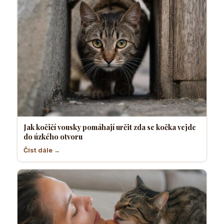
Jak kočičí vousky pomáhají určit zda se kočka vejde
do úzkého otvoru
Číst dále →