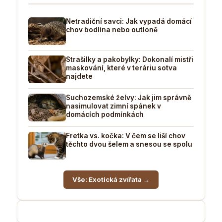
Netradiční savci: Jak vypadá domácí
chov bodlína nebo outloně
Strašilky a pakobylky: Dokonalí mistři
maskování, které v teráriu sotva
najdete
Suchozemské želvy: Jak jim správně
nasimulovat zimní spánek v
domácích podmínkách
Fretka vs. kočka: V čem se liší chov
těchto dvou šelem a snesou se spolu
Vše: Exotická zvířata →