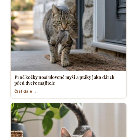
Proč kočky nosí ulovené myši a ptáky jako dárek
před dveře majitele
Číst dále →