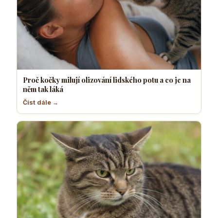
Proč kočky milují olizování lidského potu a co je na
něm tak láká
Číst dále →