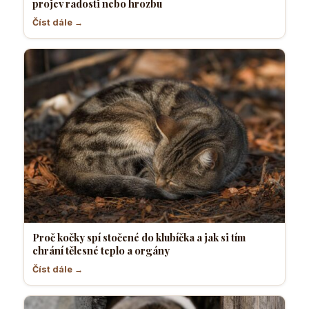
projev radosti nebo hrozbu
Číst dále →
Proč kočky spí stočené do klubíčka a jak si tím
chrání tělesné teplo a orgány
Číst dále →