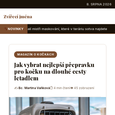
8. SRPNA 2026
Zvířecí jména
tři maskování, které v teráriu sotva najdete
Suchozemské ž
NOVINKY
MAGAZÍN O KOČKÁCH
Jak vybrat nejlepší přepravku
pro kočku na dlouhé cesty
letadlem
✍
Bc. Martina Vaňková
⏱ 4 min čtení
👁 45 zobrazení