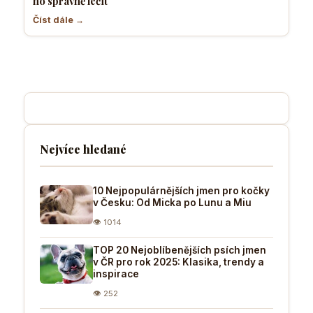
ho správně léčit
Číst dále →
Nejvíce hledané
10 Nejpopulárnějších jmen pro kočky
v Česku: Od Micka po Lunu a Miu
👁 1014
TOP 20 Nejoblíbenějších psích jmen
v ČR pro rok 2025: Klasika, trendy a
inspirace
👁 252