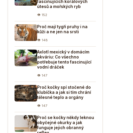
fascinujících korálových
útesů a mořských ryb
👁 152
Proč mají tygři pruhy i na
kůži a ne jen na srsti
👁 148
Axlotl mexický v domácím
akváriu: Co všechno
potřebuje tento fascinující
vodní dráček
👁 147
Proč kočky spí stočené do
klubíčka a jak si tím chrání
tělesné teplo a orgány
👁 147
Proč se kočky někdy leknou
obyčejné okurky a jak
funguje jejich obranný
reflex