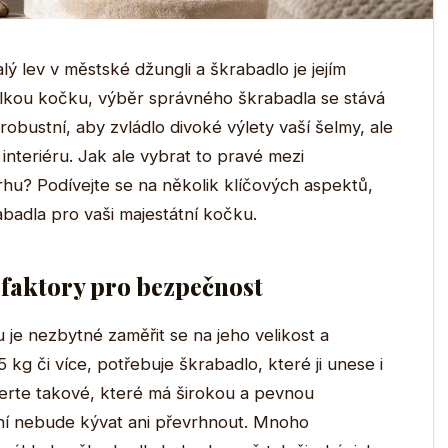
lý lev v městské džungli a škrabadlo je jejím
kou kočku, výběr správného škrabadla se stává
robustní, aby zvládlo divoké výlety vaší šelmy, ale
nteriéru. Jak ale vybrat to pravé mezi
u? Podívejte se na několik klíčových aspektů,
abadla pro vaši majestátní kočku.
vé faktory pro bezpečnost
je nezbytné zaměřit se na jeho velikost a
kg či více, potřebuje škrabadlo, které ji unese i
erte takové, které má širokou a pevnou
vání nebude kývat ani převrhnout. Mnoho