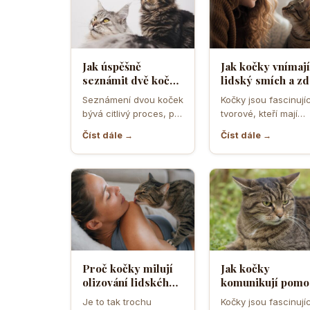
Jak úspěšně
Jak kočky vnímají
seznámit dvě kočky
lidský smích a zd
a předejít
ho považují za
Seznámení dvou koček
Kočky jsou fascinujíc
teritoriálním
projev radosti n
bývá citlivý proces, při
tvorové, kteří mají
válkám
hrozbu
němž rozhodují první
vlastní způsob
Číst dále →
Číst dále →
minuty, pachy,
komunikace a vnímá
prostředí i…
světa. Když se…
Proč kočky milují
Jak kočky
olizování lidského
komunikují pomo
potu a co je na něm
uší a co znamená
Je to tak trochu
Kočky jsou fascinujíc
tak láká
když je otočí