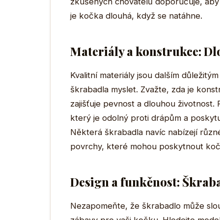
zkušených chovatelů doporučuje, aby z
je kočka dlouhá, když se natáhne.
Materiály a konstrukce: Dl
Kvalitní materiály jsou dalším důležitý
škrabadla myslet. Zvažte, zda je kon
zajišťuje pevnost a dlouhou životnost. 
který je odolný proti drápům a poskyt
Některá škrabadla navíc nabízejí různ
povrchy, které mohou poskytnout koč
Design a funkčnost: Škrab
Nezapomeňte, že škrabadlo může slouž