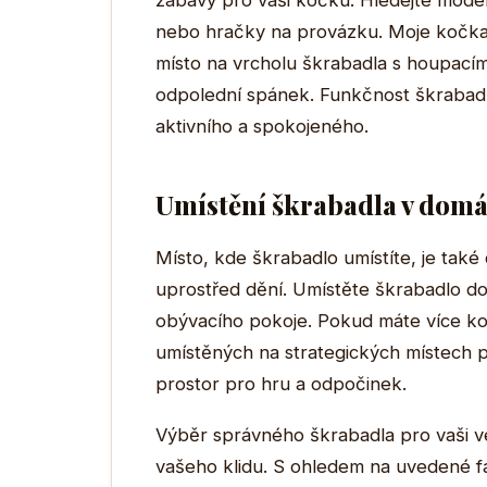
zábavy pro vaši kočku. Hledejte modely
nebo hračky na provázku. Moje kočka n
místo na vrcholu škrabadla s houpacím
odpolední spánek. Funkčnost škrabadla
aktivního a spokojeného.
Umístění škrabadla v domá
Místo, kde škrabadlo umístíte, je také 
uprostřed dění. Umístěte škrabadlo do
obývacího pokoje. Pokud máte více ko
umístěných na strategických místech p
prostor pro hru a odpočinek.
Výběr správného škrabadla pro vaši vel
vašeho klidu. S ohledem na uvedené fa