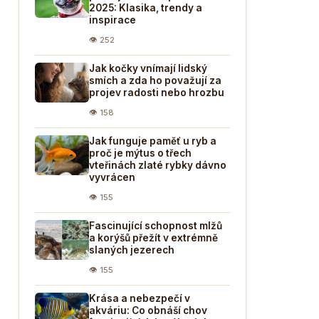
2025: Klasika, trendy a
inspirace
👁 252
Jak kočky vnímají lidský
smích a zda ho považují za
projev radosti nebo hrozbu
👁 158
Jak funguje paměť u ryb a
proč je mýtus o třech
vteřinách zlaté rybky dávno
vyvrácen
👁 155
Fascinující schopnost mlžů
a korýšů přežít v extrémně
slaných jezerech
👁 155
Krása a nebezpečí v
akváriu: Co obnáší chov