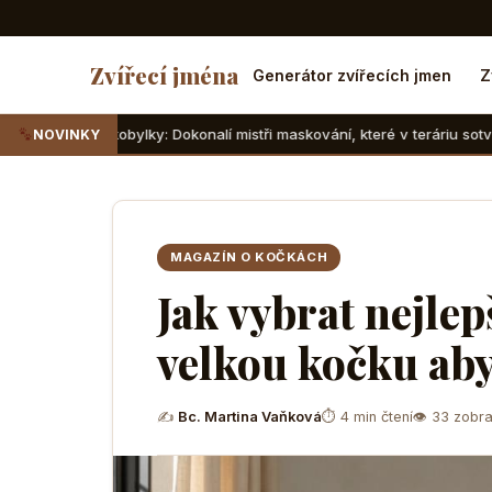
Zvířecí jména
Generátor zvířecích jmen
Z
obylky: Dokonalí mistři maskování, které v teráriu sotva najdete
NOVINKY
MAGAZÍN O KOČKÁCH
Jak vybrat nejlep
velkou kočku aby
✍
Bc. Martina Vaňková
⏱ 4 min čtení
👁 33 zobra