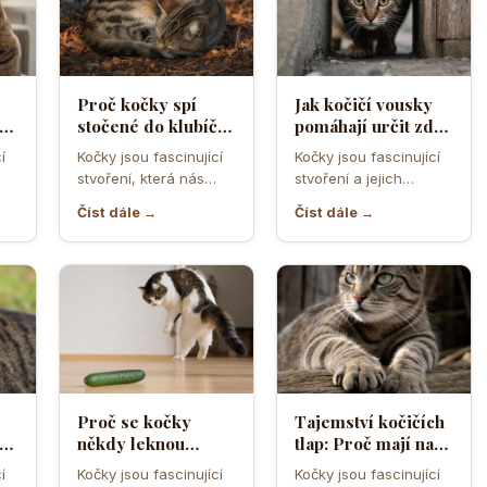
Proč kočky spí
Jak kočičí vousky
a
stočené do klubíčka
pomáhají určit zda
a jak si tím chrání
se kočka vejde do
í
Kočky jsou fascinující
Kočky jsou fascinující
ebo
tělesné teplo a
úzkého otvoru
stvoření, která nás
stvoření a jejich
orgány
neustále překvapují
schopnost
Číst dále →
Číst dále →
ní
svým chováním a
proklouznout i těmi
postoji. Jedno z…
nejužšími otvory je
často…
Proč se kočky
Tajemství kočičích
cí
někdy leknou
tlap: Proč mají na
obyčejné okurky a
předních nohách
í
Kočky jsou fascinující
Kočky jsou fascinující
jak funguje jejich
pět prstů a na