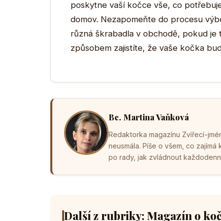
poskytne vaší kočce vše, co potřebuje
domov. Nezapomeňte do procesu výběru
různá škrabadla v obchodě, pokud je t
způsobem zajistíte, že vaše kočka bude
Bc. Martina Vaňková
Redaktorka magazínu Zvířecí-jména
neusmála. Píše o všem, co zajímá
po rady, jak zvládnout každodenní 
Další z rubriky: Magazín o ko