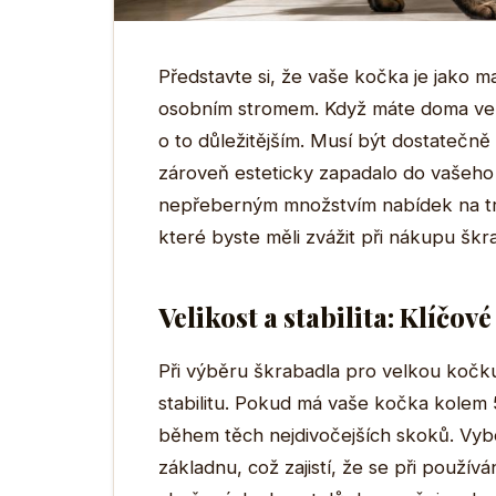
Představte si, že vaše kočka je jako ma
osobním stromem. Když máte doma vel
o to důležitějším. Musí být dostatečně 
zároveň esteticky zapadalo do vašeho i
nepřeberným množstvím nabídek na trh
které byste měli zvážit při nákupu škr
Velikost a stabilita: Klíčo
Při výběru škrabadla pro velkou kočku 
stabilitu. Pokud má vaše kočka kolem 5 
během těch nejdivočejších skoků. Vyb
základnu, což zajistí, že se při použí