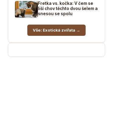
Fretka vs. kočka: V čem se
liší chov těchto dvou šelem a
snesou se spolu
Vše: Exotická zvířata →