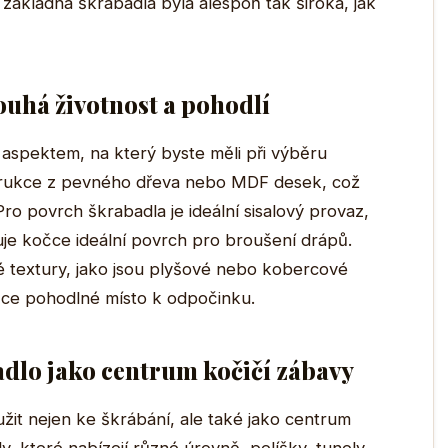
ákladna škrabadla byla alespoň tak široká, jak
ouhá životnost a pohodlí
m aspektem, na který byste měli při výběru
strukce z pevného dřeva nebo MDF desek, což
Pro povrch škrabadla je ideální sisalový provaz,
uje kočce ideální povrch pro broušení drápů.
é textury, jako jsou plyšové nebo kobercové
ce pohodlné místo k odpočinku.
adlo jako centrum kočičí zábavy
it nejen ke škrábání, ale také jako centrum