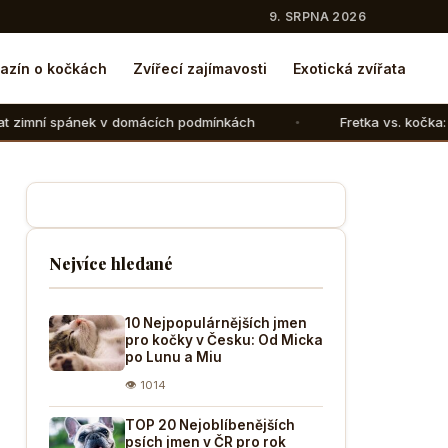
9. SRPNA 2026
azín o kočkách
Zvířecí zajímavosti
Exotická zvířata
v domácích podmínkách
Fretka vs. kočka: V čem se liší ch
Nejvíce hledané
10 Nejpopulárnějších jmen
pro kočky v Česku: Od Micka
po Lunu a Miu
👁 1014
TOP 20 Nejoblíbenějších
psích jmen v ČR pro rok