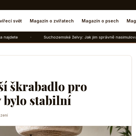
vířecí svět
Magazín o zvířatech
Magazín o psech
Mag
Suchozemské želvy: Jak jim správně nasimulovat zimní spánek 
ší škrabadlo pro
 bylo stabilní
zení