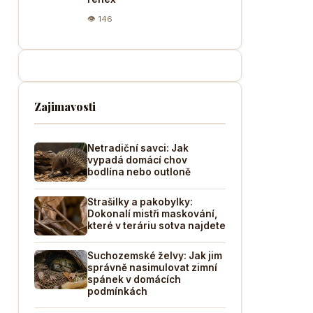
👁 146
Zajimavosti
Netradiční savci: Jak
vypadá domácí chov
bodlína nebo outloně
Strašilky a pakobylky:
Dokonalí mistři maskování,
které v teráriu sotva najdete
Suchozemské želvy: Jak jim
správně nasimulovat zimní
spánek v domácích
podmínkách