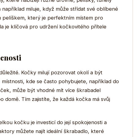
, které nabízejí různé úrovně, pelíšky, tunely
apříklad miluje, když může střídat své oblíbené
 pelíškem, který je perfektním místem pro
 je klíčová pro udržení kočkovitého přítele
cnosti
důležité. Kočky milují pozorovat okolí a být
 místnosti, kde se často pohybujete, například do
ček, může být vhodné mít více škrabadel
o domě. Tím zajistíte, že každá kočka má svůj
kou kočku je investicí do její spokojenosti a
ktory můžete najít ideální škrabadlo, které