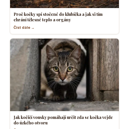
Proč kočky spí stočené do klubíčka a jak si tím
chrání tělesné teplo a orgány
Číst dále →
Jak kočičí vousky pomáhají určit zda se kočka vejde
do úzkého otvoru