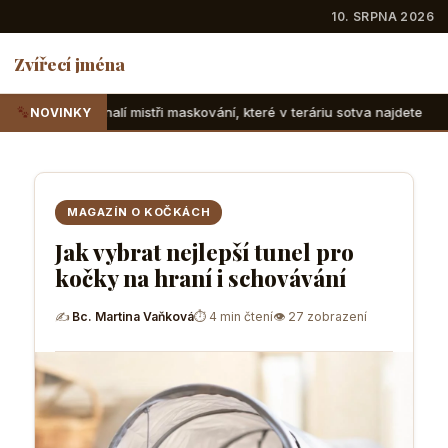
10. SRPNA 2026
Zvířecí jména
istři maskování, které v teráriu sotva najdete
Suchozemské
NOVINKY
MAGAZÍN O KOČKÁCH
Jak vybrat nejlepší tunel pro
kočky na hraní i schovávání
✍
Bc. Martina Vaňková
⏱ 4 min čtení
👁 27 zobrazení