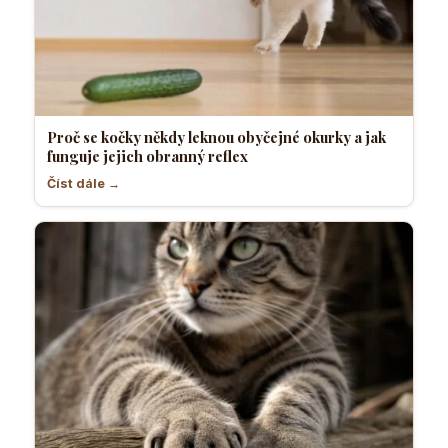
Proč se kočky někdy leknou obyčejné okurky a jak
funguje jejich obranný reflex
Číst dále →