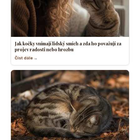
Jak kočky vnímají lidský smích a zda ho považují za
projev radosti nebo hrozbu
Číst dále →