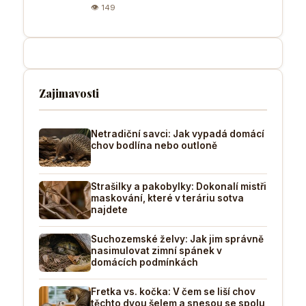
👁 149
Zajimavosti
Netradiční savci: Jak vypadá domácí
chov bodlína nebo outloně
Strašilky a pakobylky: Dokonalí mistři
maskování, které v teráriu sotva
najdete
Suchozemské želvy: Jak jim správně
nasimulovat zimní spánek v
domácích podmínkách
Fretka vs. kočka: V čem se liší chov
těchto dvou šelem a snesou se spolu