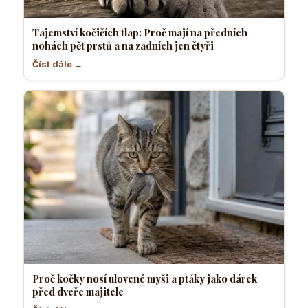
Tajemství kočičích tlap: Proč mají na předních
nohách pět prstů a na zadních jen čtyři
Číst dále →
Proč kočky nosí ulovené myši a ptáky jako dárek
před dveře majitele