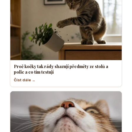
Proč kočky tak rády shazují předměty ze stolů a
polic a co tím testují
Číst dále →