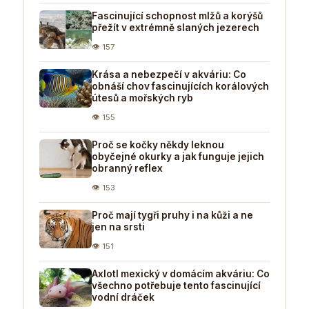
Fascinující schopnost mlžů a korýšů
přežít v extrémně slaných jezerech
👁 157
Krása a nebezpečí v akváriu: Co
obnáší chov fascinujících korálových
útesů a mořských ryb
👁 155
Proč se kočky někdy leknou
obyčejné okurky a jak funguje jejich
obranný reflex
👁 153
Proč mají tygři pruhy i na kůži a ne
jen na srsti
👁 151
Axlotl mexický v domácím akváriu: Co
všechno potřebuje tento fascinující
vodní dráček