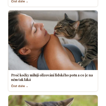
Číst dále →
Proč kočky milují olizování lidského potu a co je na
něm tak láká
Číst dále →