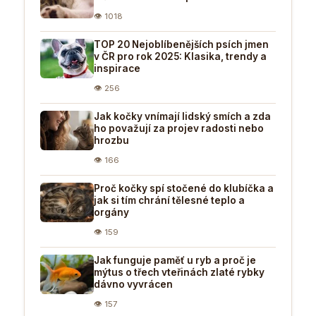
👁 1018
TOP 20 Nejoblíbenějších psích jmen
v ČR pro rok 2025: Klasika, trendy a
inspirace
👁 256
Jak kočky vnímají lidský smích a zda
ho považují za projev radosti nebo
hrozbu
👁 166
Proč kočky spí stočené do klubíčka a
jak si tím chrání tělesné teplo a
orgány
👁 159
Jak funguje paměť u ryb a proč je
mýtus o třech vteřinách zlaté rybky
dávno vyvrácen
👁 157