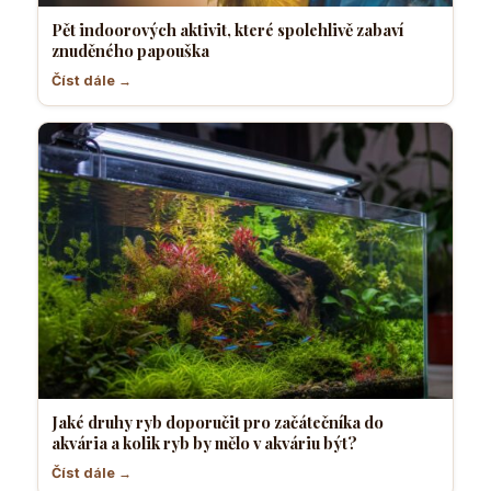
Pět indoorových aktivit, které spolehlivě zabaví
znuděného papouška
Číst dále →
Jaké druhy ryb doporučit pro začátečníka do
akvária a kolik ryb by mělo v akváriu být?
Číst dále →