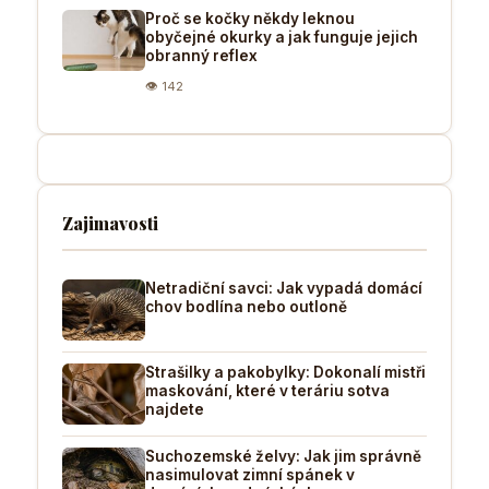
Proč se kočky někdy leknou
obyčejné okurky a jak funguje jejich
obranný reflex
👁 142
Zajimavosti
Netradiční savci: Jak vypadá domácí
chov bodlína nebo outloně
Strašilky a pakobylky: Dokonalí mistři
maskování, které v teráriu sotva
najdete
Suchozemské želvy: Jak jim správně
nasimulovat zimní spánek v