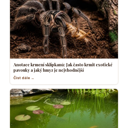
Anotace krmení sklípkanů: Jak často krmit exotické
pavouky a jaký hmyz je nejvhodnější
Číst dále →