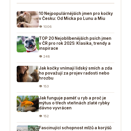
10 Nejpopulárnějších jmen pro kočky
v Česku: Od Micka po Lunu a Miu
👁 1006
TOP 20 Nejoblíbenějších psích jmen
v ČR pro rok 2025: Klasika, trendy a
inspirace
👁 248
Jak kočky vnímají lidský smích a zda
ho považují za projev radosti nebo
hrozbu
👁 153
Jak funguje paměť u ryb a proč je
mýtus o třech vteřinách zlaté rybky
dávno vyvrácen
👁 152
Fascinující schopnost mlžů a korýšů