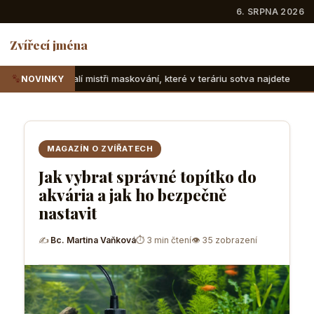
6. SRPNA 2026
Zvířecí jména
i maskování, které v teráriu sotva najdete
Suchozemské žel
NOVINKY
MAGAZÍN O ZVÍŘATECH
Jak vybrat správné topítko do
akvária a jak ho bezpečně
nastavit
✍
Bc. Martina Vaňková
⏱ 3 min čtení
👁 35 zobrazení