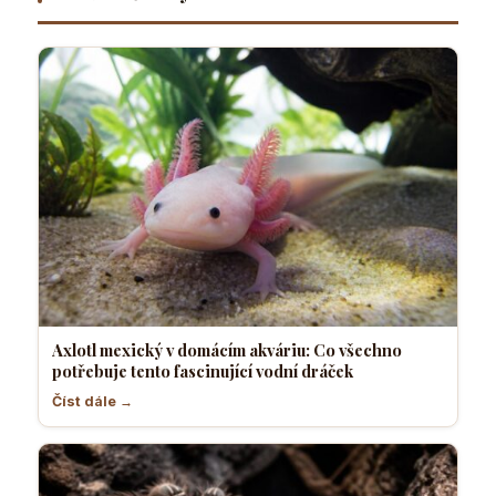
vodní
nejvhodnější
dráček
Axlotl mexický v domácím akváriu: Co všechno
potřebuje tento fascinující vodní dráček
Číst dále →