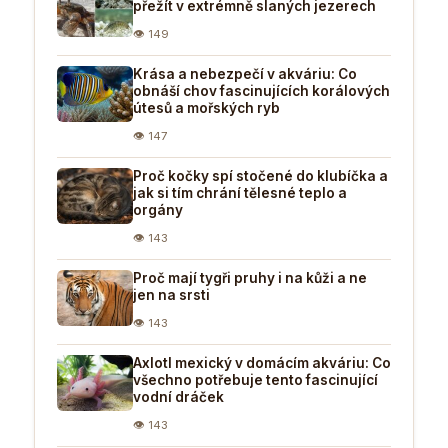
přežít v extrémně slaných jezerech
👁 149
Krása a nebezpečí v akváriu: Co
obnáší chov fascinujících korálových
útesů a mořských ryb
👁 147
Proč kočky spí stočené do klubíčka a
jak si tím chrání tělesné teplo a
orgány
👁 143
Proč mají tygři pruhy i na kůži a ne
jen na srsti
👁 143
Axlotl mexický v domácím akváriu: Co
všechno potřebuje tento fascinující
vodní dráček
👁 143