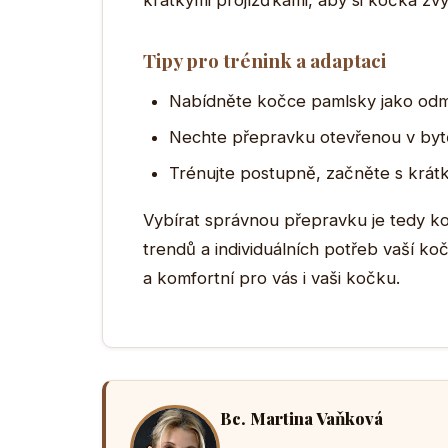
krátkými projížďkami, aby si kočka zv
Tipy pro trénink a adaptaci
Nabídněte kočce pamlsky jako odm
Nechte přepravku otevřenou v bytě
Trénujte postupně, začněte s krát
Vybírat správnou přepravku je tedy k
trendů a individuálních potřeb vaší ko
a komfortní pro vás i vaši kočku.
Bc. Martina Vaňková