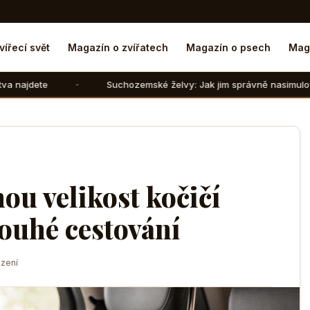
vířecí svět
Magazín o zvířatech
Magazín o psech
Mag
Suchozemské želvy: Jak jim správně nasimulovat zimní spánek 
ou velikost kočičí
ouhé cestování
zení