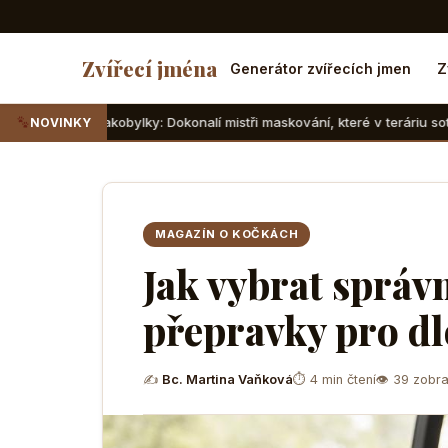
Zvířecí jména
Generátor zvířecích jmen
Z
obylky: Dokonalí mistři maskování, které v teráriu sotva najdete
NOVINKY
MAGAZÍN O KOČKÁCH
Jak vybrat správn
přepravky pro dl
✍
Bc. Martina Vaňková
⏱ 4 min čtení
👁 39 zobra