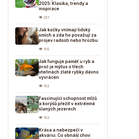
2025: Klasika, trendy a
inspirace
👁 251
Jak kočky vnímají lidský
smích a zda ho považují za
projev radosti nebo hrozbu
👁 155
Jak funguje paměť u ryb a
proč je mýtus o třech
vteřinách zlaté rybky dávno
vyvrácen
👁 152
Fascinující schopnost mlžů
a korýšů přežít v extrémně
slaných jezerech
👁 152
Krása a nebezpečí v
akváriu: Co obnáší chov