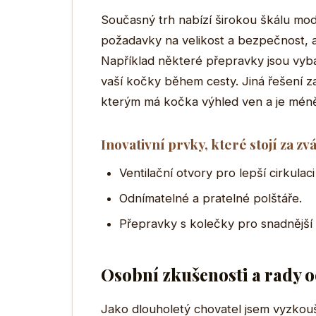
Současný trh nabízí širokou škálu mod
požadavky na velikost a bezpečnost, ale
Například některé přepravky jsou vyba
vaší kočky během cesty. Jiná řešení z
kterým má kočka výhled ven a je méně
Inovativní prvky, které stojí za zv
Ventilační otvory pro lepší cirkulac
Odnímatelné a pratelné polštáře.
Přepravky s kolečky pro snadnější 
Osobní zkušenosti a rady o
Jako dlouholetý chovatel jsem vyzkouš