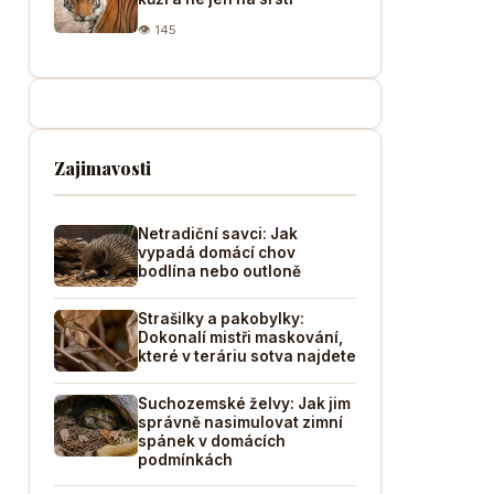
👁 145
Zajimavosti
Netradiční savci: Jak
vypadá domácí chov
bodlína nebo outloně
Strašilky a pakobylky:
Dokonalí mistři maskování,
které v teráriu sotva najdete
Suchozemské želvy: Jak jim
správně nasimulovat zimní
spánek v domácích
podmínkách