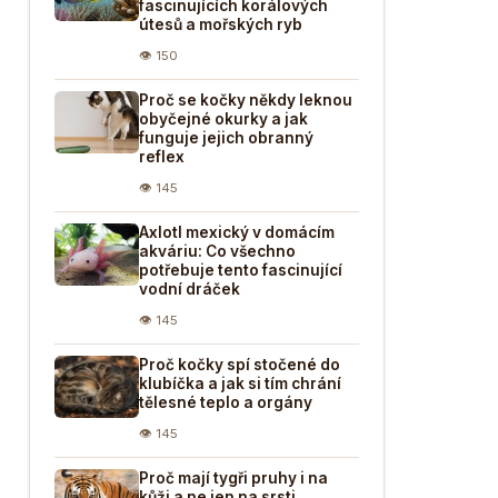
fascinujících korálových
útesů a mořských ryb
👁 150
Proč se kočky někdy leknou
obyčejné okurky a jak
funguje jejich obranný
reflex
👁 145
Axlotl mexický v domácím
akváriu: Co všechno
potřebuje tento fascinující
vodní dráček
👁 145
Proč kočky spí stočené do
klubíčka a jak si tím chrání
tělesné teplo a orgány
👁 145
Proč mají tygři pruhy i na
kůži a ne jen na srsti