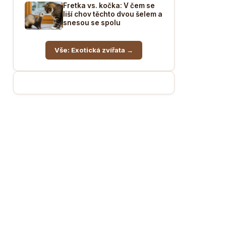
Fretka vs. kočka: V čem se
liší chov těchto dvou šelem a
snesou se spolu
Vše: Exotická zvířata →