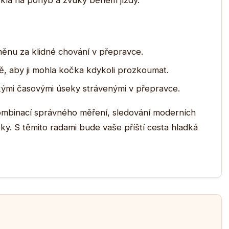
ykla na pohyb a zvuky během jízdy.
ěnu za klidné chování v přepravce.
, aby ji mohla kočka kdykoli prozkoumat.
kými časovými úseky strávenými v přepravce.
ombinací správného měření, sledování moderních
čky. S těmito radami bude vaše příští cesta hladká