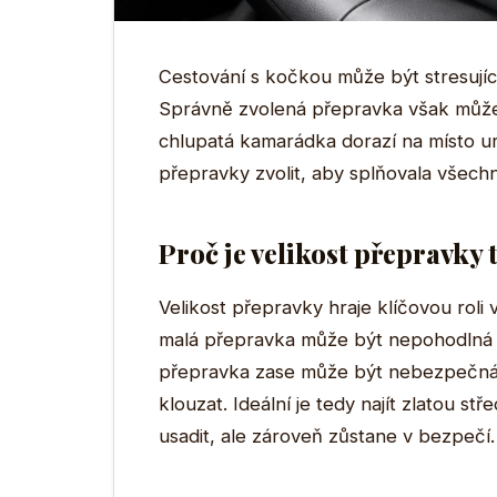
Cestování s kočkou může být stresující z
Správně zvolená přepravka však může te
chlupatá kamarádka dorazí na místo urč
přepravky zvolit, aby splňovala vše
Proč je velikost přepravky 
Velikost přepravky hraje klíčovou roli 
malá přepravka může být nepohodlná a z
přepravka zase může být nebezpečná 
klouzat. Ideální je tedy najít zlatou 
usadit, ale zároveň zůstane v bezpečí.