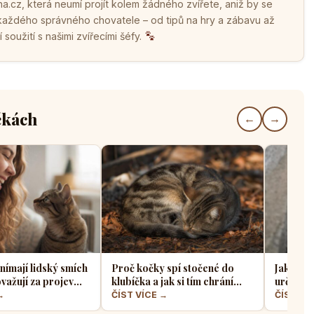
.cz, která neumí projít kolem žádného zvířete, aniž by se
 každého správného chovatele – od tipů na hry a zábavu až
soužití s našimi zvířecími šéfy.
čkách
←
→
nímají lidský smích
Proč kočky spí stočené do
Jak koči
važují za projev
klubíčka a jak si tím chrání
určit zd
bo hrozbu
tělesné teplo a orgány
úzkého 
→
ČÍST VÍCE →
ČÍST VÍ