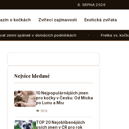
8. SRPNA 2026
azín o kočkách
Zvířecí zajímavosti
Exotická zvířata
v domácích podmínkách
Fretka vs. kočka: V čem se liší ch
Nejvíce hledané
10 Nejpopulárnějších jmen
pro kočky v Česku: Od Micka
po Lunu a Miu
👁 1012
TOP 20 Nejoblíbenějších
psích jmen v ČR pro rok