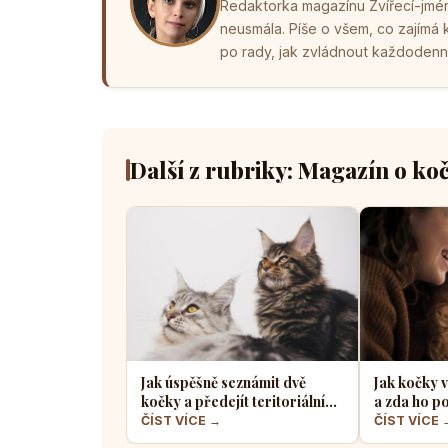
Redaktorka magazínu Zvířecí-jména
neusmála. Píše o všem, co zajímá
po rady, jak zvládnout každodenní 
Další z rubriky: Magazín o ko
Jak úspěšně seznámit dvě
Jak kočky v
kočky a předejít teritoriálním
a zda ho po
válkám
radosti ne
ČÍST VÍCE →
ČÍST VÍCE 