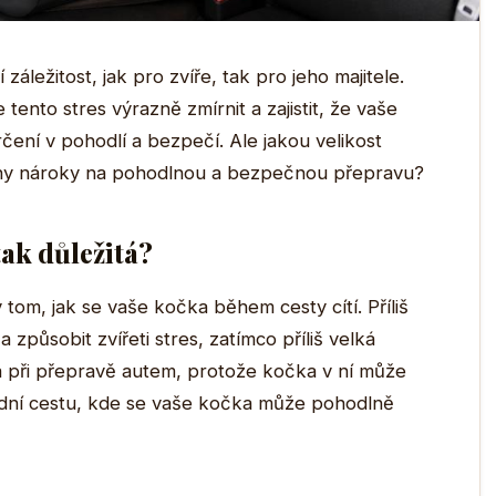
áležitost, jak pro zvíře, tak pro jeho majitele.
nto stres výrazně zmírnit a zajistit, že vaše
ení v pohodlí a bezpečí. Ale jakou velikost
chny nároky na pohodlnou a bezpečnou přepravu?
tak důležitá?
v tom, jak se vaše kočka během cesty cítí. Příliš
působit zvířeti stres, zatímco příliš velká
při přepravě autem, protože kočka v ní může
střední cestu, kde se vaše kočka může pohodlně