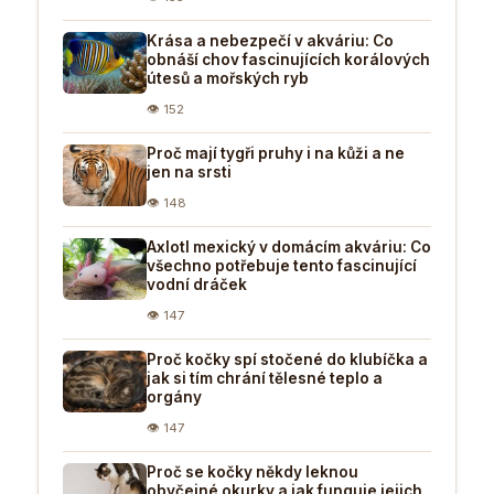
Krása a nebezpečí v akváriu: Co
obnáší chov fascinujících korálových
útesů a mořských ryb
👁 152
Proč mají tygři pruhy i na kůži a ne
jen na srsti
👁 148
Axlotl mexický v domácím akváriu: Co
všechno potřebuje tento fascinující
vodní dráček
👁 147
Proč kočky spí stočené do klubíčka a
jak si tím chrání tělesné teplo a
orgány
👁 147
Proč se kočky někdy leknou
obyčejné okurky a jak funguje jejich