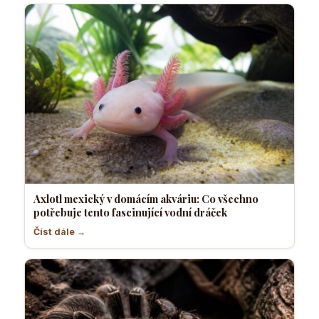
Axlotl mexický v domácím akváriu: Co všechno
potřebuje tento fascinující vodní dráček
Číst dále →