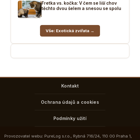
Fretka vs. kočka: V čem se liší chov
těchto dvou šelem a snesou se spolu
Vše: Exotická zvířata →
Kontakt
Ochrana údajů a cookies
Podmínky užití
Provozovatel webu: PureLog s.r.o., Rybná 716/24, 110 00 Praha 1,