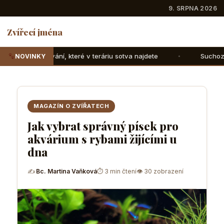
9. SRPNA 2026
Zvířecí jména
které v teráriu sotva najdete
Suchozemské želvy: Jak jim
NOVINKY
MAGAZÍN O ZVÍŘATECH
Jak vybrat správný písek pro
akvárium s rybami žijícími u
dna
✍
Bc. Martina Vaňková
⏱ 3 min čtení
👁 30 zobrazení