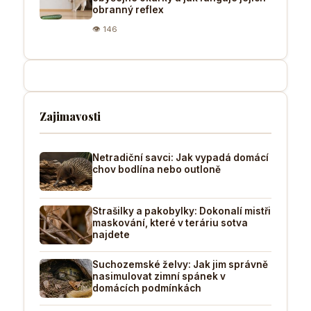
obranný reflex
👁 146
Zajimavosti
Netradiční savci: Jak vypadá domácí
chov bodlína nebo outloně
Strašilky a pakobylky: Dokonalí mistři
maskování, které v teráriu sotva
najdete
Suchozemské želvy: Jak jim správně
nasimulovat zimní spánek v
domácích podmínkách