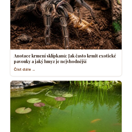
Anotace krmení sklípkanů: Jak často krmit exotické
pavouky a jaký hmyz je nejvhodnější
Číst dále →