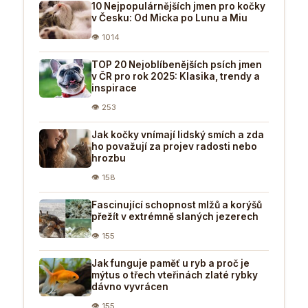
10 Nejpopulárnějších jmen pro kočky
v Česku: Od Micka po Lunu a Miu
👁 1014
TOP 20 Nejoblíbenějších psích jmen
v ČR pro rok 2025: Klasika, trendy a
inspirace
👁 253
Jak kočky vnímají lidský smích a zda
ho považují za projev radosti nebo
hrozbu
👁 158
Fascinující schopnost mlžů a korýšů
přežít v extrémně slaných jezerech
👁 155
Jak funguje paměť u ryb a proč je
mýtus o třech vteřinách zlaté rybky
dávno vyvrácen
👁 155