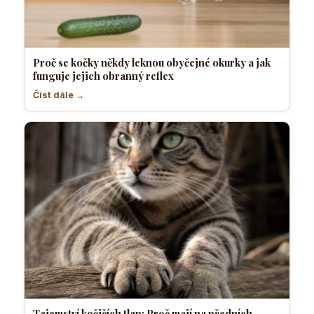
Proč se kočky někdy leknou obyčejné okurky a jak
funguje jejich obranný reflex
Číst dále →
Tajemství kočičích tlap: Proč mají na předních