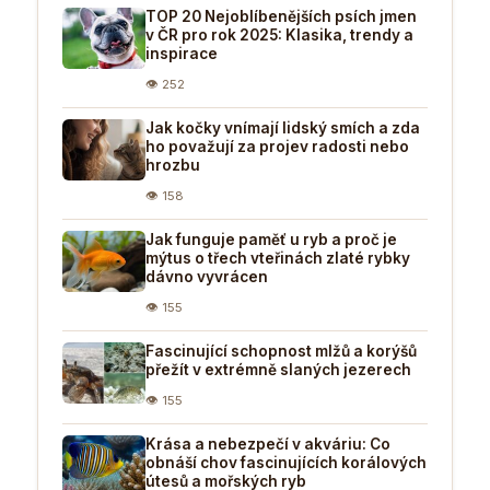
TOP 20 Nejoblíbenějších psích jmen
v ČR pro rok 2025: Klasika, trendy a
inspirace
👁 252
Jak kočky vnímají lidský smích a zda
ho považují za projev radosti nebo
hrozbu
👁 158
Jak funguje paměť u ryb a proč je
mýtus o třech vteřinách zlaté rybky
dávno vyvrácen
👁 155
Fascinující schopnost mlžů a korýšů
přežít v extrémně slaných jezerech
👁 155
Krása a nebezpečí v akváriu: Co
obnáší chov fascinujících korálových
útesů a mořských ryb