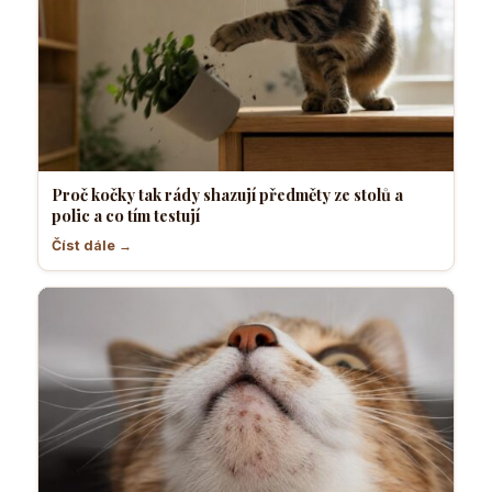
Proč kočky tak rády shazují předměty ze stolů a
polic a co tím testují
Číst dále →