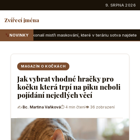
9. SRPNA 2026
Zvířecí jména
 mistři maskování, které v teráriu sotva najdete
Suchozems
NOVINKY
MAGAZÍN O KOČKÁCH
Jak vybrat vhodné hračky pro
kočku která trpí na piku neboli
pojídání nejedlých věcí
✍
Bc. Martina Vaňková
⏱ 4 min čtení
👁 36 zobrazení