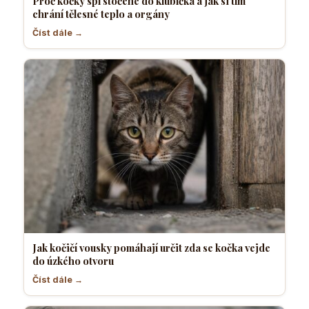
Proč kočky spí stočené do klubíčka a jak si tím
chrání tělesné teplo a orgány
Číst dále →
Jak kočičí vousky pomáhají určit zda se kočka vejde
do úzkého otvoru
Číst dále →