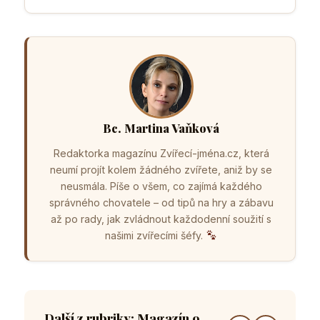
Bc. Martina Vaňková
Redaktorka magazínu Zvířecí-jména.cz, která
neumí projít kolem žádného zvířete, aniž by se
neusmála. Píše o všem, co zajímá každého
správného chovatele – od tipů na hry a zábavu
až po rady, jak zvládnout každodenní soužití s
našimi zvířecími šéfy.
Další z rubriky: Magazín o