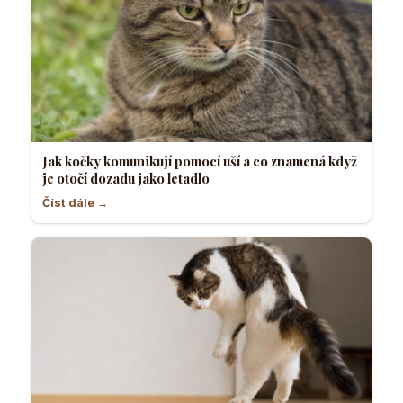
Jak kočky komunikují pomocí uší a co znamená když
je otočí dozadu jako letadlo
Číst dále →