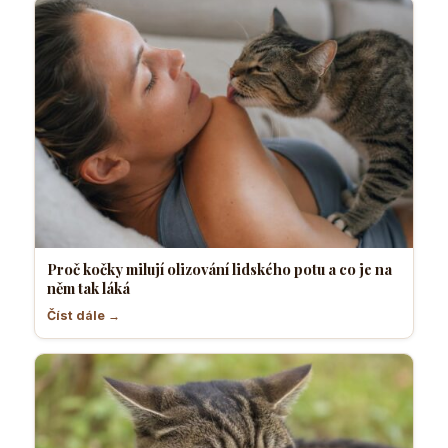
Proč kočky milují olizování lidského potu a co je na
něm tak láká
Číst dále →