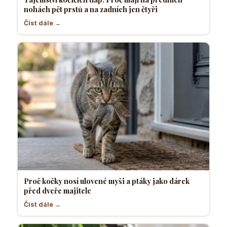
nohách pět prstů a na zadních jen čtyři
Číst dále →
Proč kočky nosí ulovené myši a ptáky jako dárek
před dveře majitele
Číst dále →