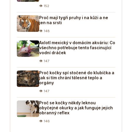
👁 152
Proč mají tygři pruhy i na kůži a ne
jen na srsti
👁 148
Axlotl mexický v domácím akváriu: Co
všechno potřebuje tento fascinující
vodní dráček
👁 147
Proč kočky spí stočené do klubíčka a
jak si tím chrání tělesné teplo a
orgány
👁 147
Proč se kočky někdy leknou
obyčejné okurky a jak funguje jejich
obranný reflex
👁 146