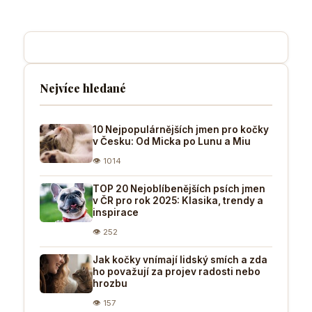
Nejvíce hledané
10 Nejpopulárnějších jmen pro kočky
v Česku: Od Micka po Lunu a Miu
👁 1014
TOP 20 Nejoblíbenějších psích jmen
v ČR pro rok 2025: Klasika, trendy a
inspirace
👁 252
Jak kočky vnímají lidský smích a zda
ho považují za projev radosti nebo
hrozbu
👁 157