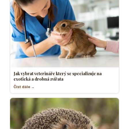
Jak vybrat veterináře který se specializuje na
exotická a drobná zvířata
Číst dále →