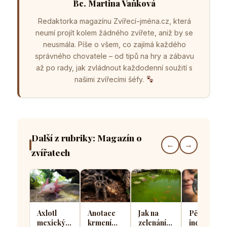
Bc. Martina Vaňková
Redaktorka magazínu Zvířecí-jména.cz, která
neumí projít kolem žádného zvířete, aniž by se
neusmála. Píše o všem, co zajímá každého
správného chovatele – od tipů na hry a zábavu
až po rady, jak zvládnout každodenní soužití s
našimi zvířecími šéfy.
Další z rubriky: Magazín o
←
→
zvířatech
Axlotl
Anotace
Jak na
Pět
mexický v
krmení
zelenání
indoorový