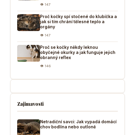
👁 147
Proč kočky spí stočené do klubíčka a
jak si tím chrání tělesné teplo a
orgány
👁 147
Proč se kočky někdy leknou
obyčejné okurky a jak funguje jejich
obranný reflex
👁 146
Zajimavosti
Netradiční savci: Jak vypadá domácí
chov bodlína nebo outloně