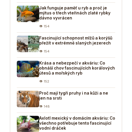
Jak funguje paměť u ryb a proč je
mýtus o třech vteřinách zlaté rybky
dávno vyvrácen
👁 154
Fascinující schopnost mlžů a korýšů
přežít v extrémně slaných jezerech
👁 154
Krása a nebezpečí v akváriu: Co
obnáší chov fascinujících korálových
útesů a mořských ryb
👁 152
Proč mají tygři pruhy i na kůži a ne
jen na srsti
👁 148
Axlotl mexický v domácím akváriu: Co
všechno potřebuje tento fascinující
vodní dráček