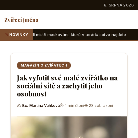
8. SRPNA 2026
Zvířecí jména
i maskování, které v teráriu sotva najdete
Suchozemské žel
NOVINKY
MAGAZÍN O ZVÍŘATECH
Jak vyfotit své malé zvířátko na
sociální sítě a zachytit jeho
osobnost
✍
Bc. Martina Vaňková
⏱ 4 min čtení
👁 28 zobrazení