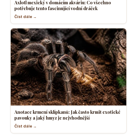
Axlotl mexický v domácím akváriu: Co všechno
potřebuje tento fascinující vodní dráček
Číst dále →
Anotace krmení sklípkanů: Jak často krmit exotické
pavouky a jaký hmyz je nejvhodnější
Číst dále →