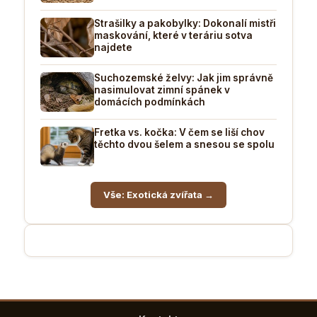
Strašilky a pakobylky: Dokonalí mistři
maskování, které v teráriu sotva
najdete
Suchozemské želvy: Jak jim správně
nasimulovat zimní spánek v
domácích podmínkách
Fretka vs. kočka: V čem se liší chov
těchto dvou šelem a snesou se spolu
Vše: Exotická zvířata →