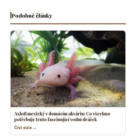
potřebuje
pavouky a
znuděného
tento
jaký hmyz
papouška
fascinující
je
Podobné články
vodní
nejvhodnější
dráček
Axlotl mexický v domácím akváriu: Co všechno
potřebuje tento fascinující vodní dráček
Číst dále →