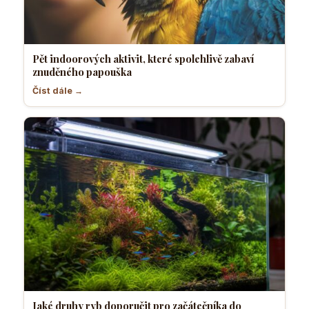
Pět indoorových aktivit, které spolehlivě zabaví
znuděného papouška
Číst dále →
Jaké druhy ryb doporučit pro začátečníka do