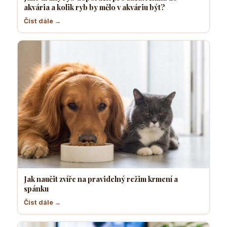
akvária a kolik ryb by mělo v akváriu být?
Číst dále →
Jak naučit zvíře na pravidelný režim krmení a
spánku
Číst dále →