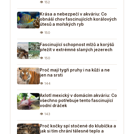
👁 152
Krása a nebezpečí v akváriu: Co
obnáší chov fascinujících korálových
útesů a mořských ryb
👁 150
Fascinující schopnost mlžů a korýšů
přežít v extrémně slaných jezerech
👁 150
Proč mají tygři pruhy i na kůži a ne
jen na srsti
👁 144
Axlotl mexický v domácím akváriu: Co
všechno potřebuje tento fascinující
vodní dráček
👁 143
Proč kočky spí stočené do klubíčka a
jak si tím chrání tělesné teplo a