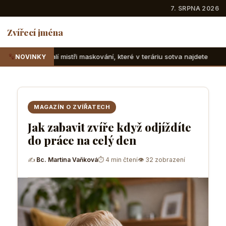
7. SRPNA 2026
Zvířecí jména
ři maskování, které v teráriu sotva najdete
Suchozemské že
NOVINKY
MAGAZÍN O ZVÍŘATECH
Jak zabavit zvíře když odjíždíte
do práce na celý den
✍
Bc. Martina Vaňková
⏱ 4 min čtení
👁 32 zobrazení