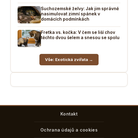
Suchozemské želvy: Jak jim správně
nasimulovat zimní spánek v
domácích podmínkách
Fretka vs. kočka: V čem se liší chov
těchto dvou šelem a snesou se spolu
Vše: Exotická zvířata →
Kontakt
Ochrana údajů a cookies