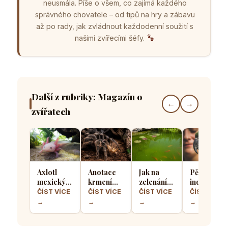
neusmála. Píše o všem, co zajímá každého
správného chovatele – od tipů na hry a zábavu
až po rady, jak zvládnout každodenní soužití s
našimi zvířecími šéfy.
Další z rubriky: Magazín o
←
→
zvířatech
Axlotl
Anotace
Jak na
Pět
mexický v
krmení
zelenání
indoorový
domácím
sklípkanů:
vody v
aktivit,
ČÍST VÍCE
ČÍST VÍCE
ČÍST VÍCE
ČÍST VÍCE
akváriu:
Jak často
zahradním
které
→
→
→
→
Co
krmit
jezírku, co
spolehlivě
všechno
exotické
s tím?
zabaví