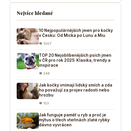
Nejvíce hledané
10 Nejpopulárnějších jmen pro kočky
v Česku: Od Micka po Lunu a Miu
👁 1007
TOP 20 Nejoblíbenějších psích jmen
v ČR pro rok 2025: Klasika, trendy a
inspirace
👁 248
Jak kočky vnímají lidský smích a zda
ho považují za projev radosti nebo
hrozbu
👁 153
Jak funguje paměť u ryb a proč je
mýtus o třech vteřinách zlaté rybky
dávno vyvrácen