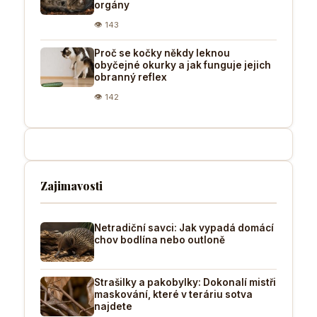
orgány
👁 143
Proč se kočky někdy leknou
obyčejné okurky a jak funguje jejich
obranný reflex
👁 142
Zajimavosti
Netradiční savci: Jak vypadá domácí
chov bodlína nebo outloně
Strašilky a pakobylky: Dokonalí mistři
maskování, které v teráriu sotva
najdete