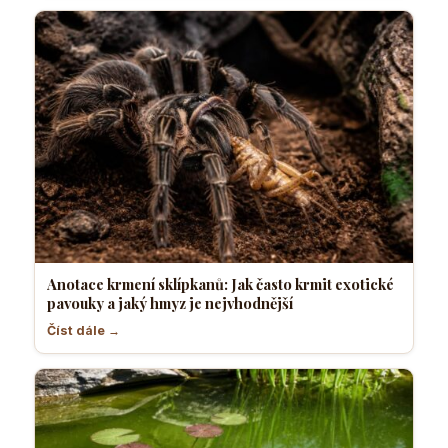
Anotace krmení sklípkanů: Jak často krmit exotické
pavouky a jaký hmyz je nejvhodnější
Číst dále →