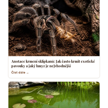
Anotace krmení sklípkanů: Jak často krmit exotické
pavouky a jaký hmyz je nejvhodnější
Číst dále →