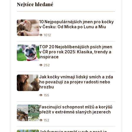
Nejvíce hledané
10 Nejpopulárnějších jmen pro kočky
v Česku: Od Micka po Lunu a Miu
👁 1012
TOP 20 Nejoblíbenějších psích jmen
v ČR pro rok 2025: Klasika, trendy a
inspirace
👁 252
Jak kočky vnímají lidský smích a zda
ho považují za projev radosti nebo
hrozbu
👁 155
Fascinující schopnost mlžů a korýšů
přežít v extrémně slaných jezerech
👁 152
Jak funguje paměť u ryb a proč je