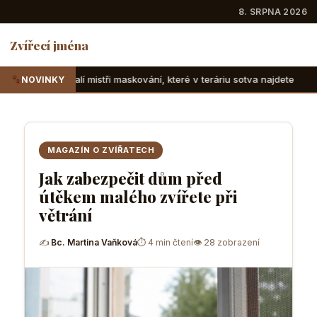
8. SRPNA 2026
Zvířecí jména
tři maskování, které v teráriu sotva najdete
Suchozemské ž
NOVINKY
MAGAZÍN O ZVÍŘATECH
Jak zabezpečit dům před
útěkem malého zvířete při
větrání
✍
Bc. Martina Vaňková
⏱ 4 min čtení
👁 28 zobrazení