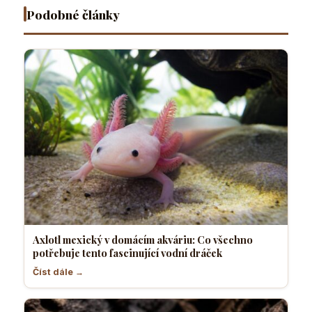
fascinující
je
Podobné články
vodní
nejvhodnější
dráček
Axlotl mexický v domácím akváriu: Co všechno
potřebuje tento fascinující vodní dráček
Číst dále →