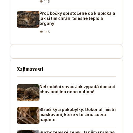
👁 145
Proč kočky spí stočené do klubíčka a
jak si tím chrání tělesné teplo a
orgány
👁 145
Zajimavosti
Netradiční savci: Jak vypadá domácí
chov bodlína nebo outloně
Strašilky a pakobylky: Dokonalí mistři
maskování, které v teráriu sotva
najdete
Suchozemské želvy: Jak jim správně