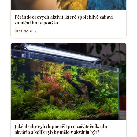
Pět indoorových aktivit, které spolehlivě zabaví
znuděného papouška
Číst dále →
Jaké druhy ryb doporučit pro začátečníka do
akvária a kolik ryb by mělo v akváriu být?