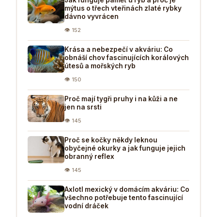
mýtus o třech vteřinách zlaté rybky
dávno vyvrácen
👁 152
Krása a nebezpečí v akváriu: Co
obnáší chov fascinujících korálových
útesů a mořských ryb
👁 150
Proč mají tygři pruhy i na kůži a ne
jen na srsti
👁 145
Proč se kočky někdy leknou
obyčejné okurky a jak funguje jejich
obranný reflex
👁 145
Axlotl mexický v domácím akváriu: Co
všechno potřebuje tento fascinující
vodní dráček