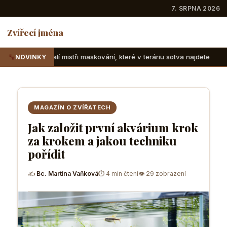
7. SRPNA 2026
Zvířecí jména
ři maskování, které v teráriu sotva najdete
Suchozemské ž
NOVINKY
MAGAZÍN O ZVÍŘATECH
Jak založit první akvárium krok
za krokem a jakou techniku
pořídit
✍
Bc. Martina Vaňková
⏱ 4 min čtení
👁 29 zobrazení