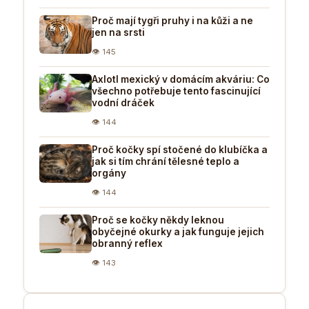
Proč mají tygři pruhy i na kůži a ne
jen na srsti
👁 145
Axlotl mexický v domácím akváriu: Co
všechno potřebuje tento fascinující
vodní dráček
👁 144
Proč kočky spí stočené do klubíčka a
jak si tím chrání tělesné teplo a
orgány
👁 144
Proč se kočky někdy leknou
obyčejné okurky a jak funguje jejich
obranný reflex
👁 143