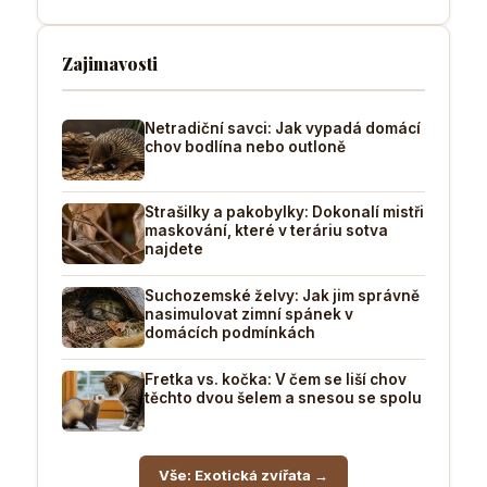
Zajimavosti
Netradiční savci: Jak vypadá domácí
chov bodlína nebo outloně
Strašilky a pakobylky: Dokonalí mistři
maskování, které v teráriu sotva
najdete
Suchozemské želvy: Jak jim správně
nasimulovat zimní spánek v
domácích podmínkách
Fretka vs. kočka: V čem se liší chov
těchto dvou šelem a snesou se spolu
Vše: Exotická zvířata →