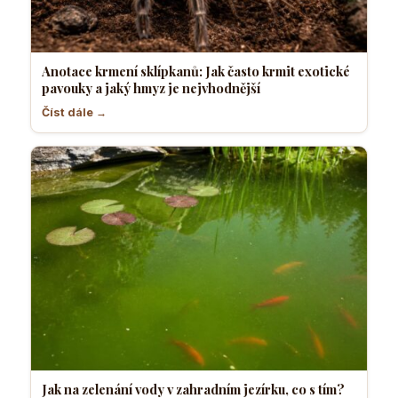
Anotace krmení sklípkanů: Jak často krmit exotické
pavouky a jaký hmyz je nejvhodnější
Číst dále →
Jak na zelenání vody v zahradním jezírku, co s tím?