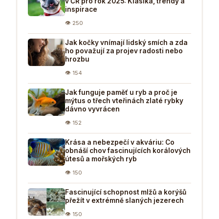
v ČR pro rok 2025: Klasika, trendy a
inspirace
👁 250
Jak kočky vnímají lidský smích a zda
ho považují za projev radosti nebo
hrozbu
👁 154
Jak funguje paměť u ryb a proč je
mýtus o třech vteřinách zlaté rybky
dávno vyvrácen
👁 152
Krása a nebezpečí v akváriu: Co
obnáší chov fascinujících korálových
útesů a mořských ryb
👁 150
Fascinující schopnost mlžů a korýšů
přežít v extrémně slaných jezerech
👁 150