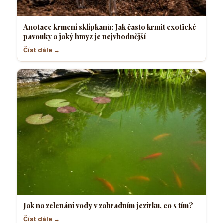
Anotace krmení sklípkanů: Jak často krmit exotické
pavouky a jaký hmyz je nejvhodnější
Číst dále →
Jak na zelenání vody v zahradním jezírku, co s tím?
Číst dále →