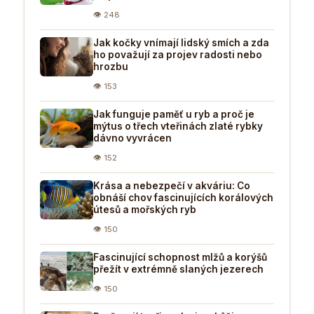
👁 248
Jak kočky vnímají lidský smích a zda
ho považují za projev radosti nebo
hrozbu
👁 153
Jak funguje paměť u ryb a proč je
mýtus o třech vteřinách zlaté rybky
dávno vyvrácen
👁 152
Krása a nebezpečí v akváriu: Co
obnáší chov fascinujících korálových
útesů a mořských ryb
👁 150
Fascinující schopnost mlžů a korýšů
přežít v extrémně slaných jezerech
👁 150