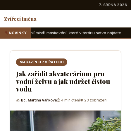
7. SRPNA 2026
Zvířecí jména
i maskování, které v teráriu sotva najdete
Suchozemské že
NOVINKY
MAGAZÍN O ZVÍŘATECH
Jak zařídit akvaterárium pro
vodní želvu a jak udržet čistou
vodu
✍
Bc. Martina Vaňková
⏱ 4 min čtení
👁 23 zobrazení