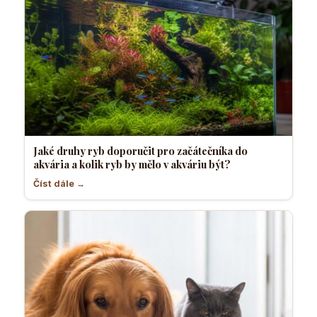
Jaké druhy ryb doporučit pro začátečníka do
akvária a kolik ryb by mělo v akváriu být?
Číst dále →