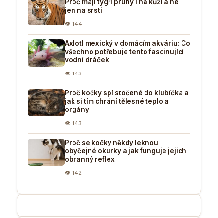
Proč mají tygři pruhy i na kůži a ne
jen na srsti
👁 144
Axlotl mexický v domácím akváriu: Co
všechno potřebuje tento fascinující
vodní dráček
👁 143
Proč kočky spí stočené do klubíčka a
jak si tím chrání tělesné teplo a
orgány
👁 143
Proč se kočky někdy leknou
obyčejné okurky a jak funguje jejich
obranný reflex
👁 142