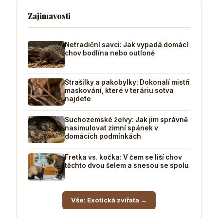
Zajimavosti
Netradiční savci: Jak vypadá domácí
chov bodlína nebo outloně
Strašilky a pakobylky: Dokonalí mistři
maskování, které v teráriu sotva
najdete
Suchozemské želvy: Jak jim správně
nasimulovat zimní spánek v
domácích podmínkách
Fretka vs. kočka: V čem se liší chov
těchto dvou šelem a snesou se spolu
Vše: Exotická zvířata →