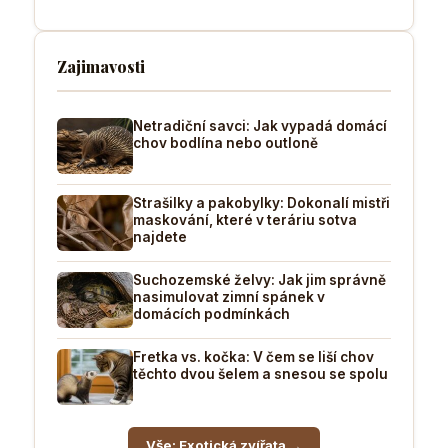
Zajimavosti
Netradiční savci: Jak vypadá domácí
chov bodlína nebo outloně
Strašilky a pakobylky: Dokonalí mistři
maskování, které v teráriu sotva
najdete
Suchozemské želvy: Jak jim správně
nasimulovat zimní spánek v
domácích podmínkách
Fretka vs. kočka: V čem se liší chov
těchto dvou šelem a snesou se spolu
Vše: Exotická zvířata →