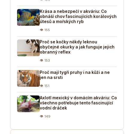
Krása a nebezpečí v akváriu: Co
obnáší chov fascinujících korálových
útesů a mořských ryb
👁 155
Proč se kočky někdy leknou
obyčejné okurky a jak funguje jejich
obranný reflex
👁 153
Proč mají tygři pruhy i na kůži a ne
jen na srsti
👁 151
Axlotl mexický v domácím akváriu: Co
všechno potřebuje tento fascinující
vodní dráček
👁 149