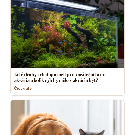
Jaké druhy ryb doporučit pro začátečníka do
akvária a kolik ryb by mělo v akváriu být?
Číst dále →