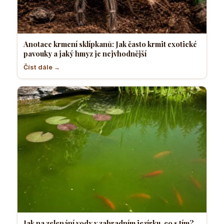
Anotace krmení sklípkanů: Jak často krmit exotické
pavouky a jaký hmyz je nejvhodnější
Číst dále →
Jak na zelenání vody v zahradním jezírku, co s tím?