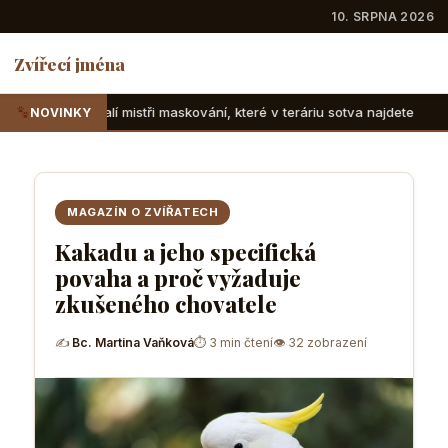
10. SRPNA 2026
Zvířecí jména
ři maskování, které v teráriu sotva najdete
Suchozemské že
NOVINKY
MAGAZÍN O ZVÍŘATECH
Kakadu a jeho specifická
povaha a proč vyžaduje
zkušeného chovatele
✍
Bc. Martina Vaňková
⏱ 3 min čtení
👁 32 zobrazení