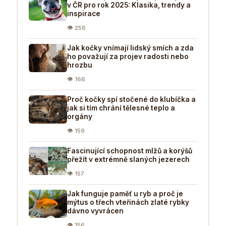
v ČR pro rok 2025: Klasika, trendy a
inspirace
👁 256
Jak kočky vnímají lidský smích a zda
ho považují za projev radosti nebo
hrozbu
👁 166
Proč kočky spí stočené do klubíčka a
jak si tím chrání tělesné teplo a
orgány
👁 159
Fascinující schopnost mlžů a korýšů
přežít v extrémně slaných jezerech
👁 157
Jak funguje paměť u ryb a proč je
mýtus o třech vteřinách zlaté rybky
dávno vyvrácen
👁 156