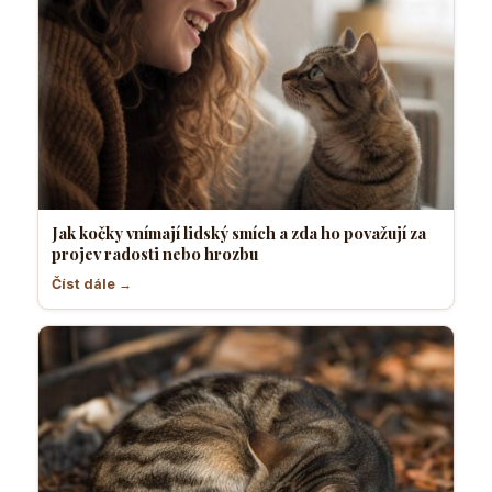
Jak kočky vnímají lidský smích a zda ho považují za
projev radosti nebo hrozbu
Číst dále →