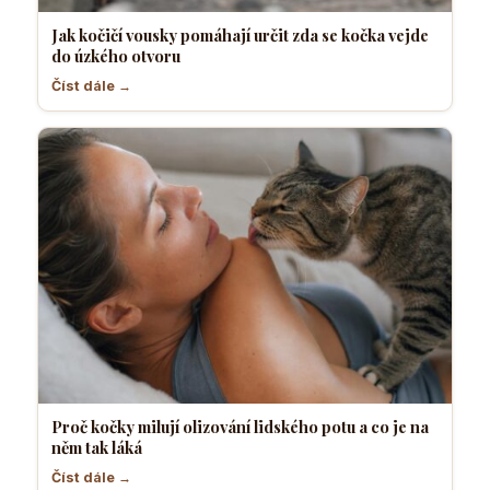
Jak kočičí vousky pomáhají určit zda se kočka vejde
do úzkého otvoru
Číst dále →
Proč kočky milují olizování lidského potu a co je na
něm tak láká
Číst dále →