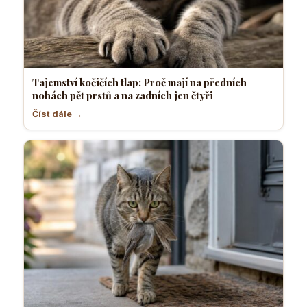
Tajemství kočičích tlap: Proč mají na předních
nohách pět prstů a na zadních jen čtyři
Číst dále →