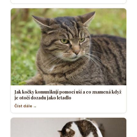
Jak kočky komunikují pomocí uší a co znamená když
je otočí dozadu jako letadlo
Číst dále →