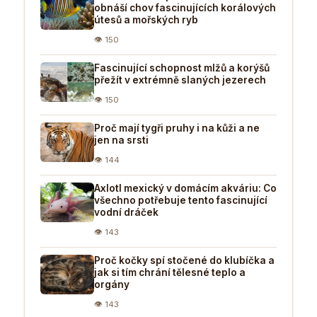
obnáší chov fascinujících korálových
útesů a mořských ryb
👁 150
Fascinující schopnost mlžů a korýšů
přežít v extrémně slaných jezerech
👁 150
Proč mají tygři pruhy i na kůži a ne
jen na srsti
👁 144
Axlotl mexický v domácím akváriu: Co
všechno potřebuje tento fascinující
vodní dráček
👁 143
Proč kočky spí stočené do klubíčka a
jak si tím chrání tělesné teplo a
orgány
👁 143