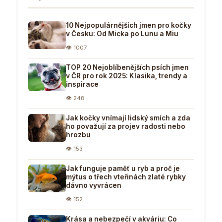
10 Nejpopulárnějších jmen pro kočky
v Česku: Od Micka po Lunu a Miu
👁 1007
TOP 20 Nejoblíbenějších psích jmen
v ČR pro rok 2025: Klasika, trendy a
inspirace
👁 248
Jak kočky vnímají lidský smích a zda
ho považují za projev radosti nebo
hrozbu
👁 153
Jak funguje paměť u ryb a proč je
mýtus o třech vteřinách zlaté rybky
dávno vyvrácen
👁 152
Krása a nebezpečí v akváriu: Co