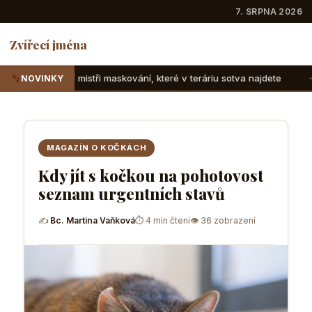
7. SRPNA 2026
Zvířecí jména
ři maskování, které v teráriu sotva najdete
Suchozemské že
NOVINKY
MAGAZÍN O KOČKÁCH
Kdy jít s kočkou na pohotovost
seznam urgentních stavů
✍
Bc. Martina Vaňková
⏱ 4 min čtení
👁 36 zobrazení