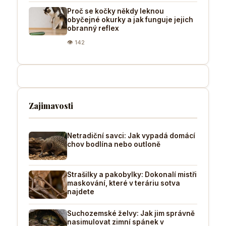
Proč se kočky někdy leknou
obyčejné okurky a jak funguje jejich
obranný reflex
👁 142
Zajimavosti
Netradiční savci: Jak vypadá domácí
chov bodlína nebo outloně
Strašilky a pakobylky: Dokonalí mistři
maskování, které v teráriu sotva
najdete
Suchozemské želvy: Jak jim správně
nasimulovat zimní spánek v