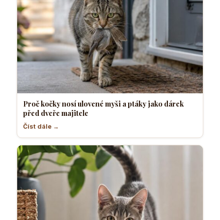
Proč kočky nosí ulovené myši a ptáky jako dárek
před dveře majitele
Číst dále →