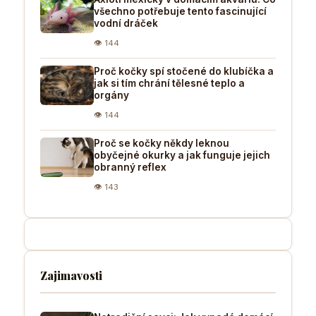
všechno potřebuje tento fascinující
vodní dráček
👁 144
Proč kočky spí stočené do klubíčka a
jak si tím chrání tělesné teplo a
orgány
👁 144
Proč se kočky někdy leknou
obyčejné okurky a jak funguje jejich
obranný reflex
👁 143
Zajimavosti