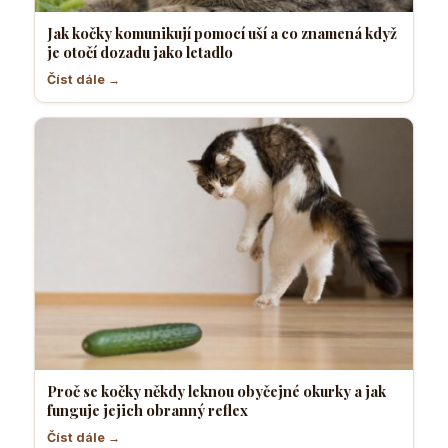
Jak kočky komunikují pomocí uší a co znamená když
je otočí dozadu jako letadlo
Číst dále →
Proč se kočky někdy leknou obyčejné okurky a jak
funguje jejich obranný reflex
Číst dále →