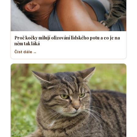
Proč kočky milují olizování lidského potu a co je na
něm tak láká
Číst dále →