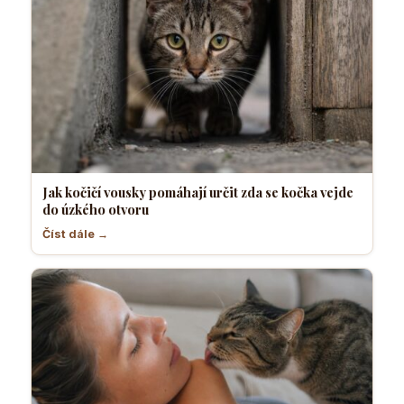
Jak kočičí vousky pomáhají určit zda se kočka vejde
do úzkého otvoru
Číst dále →