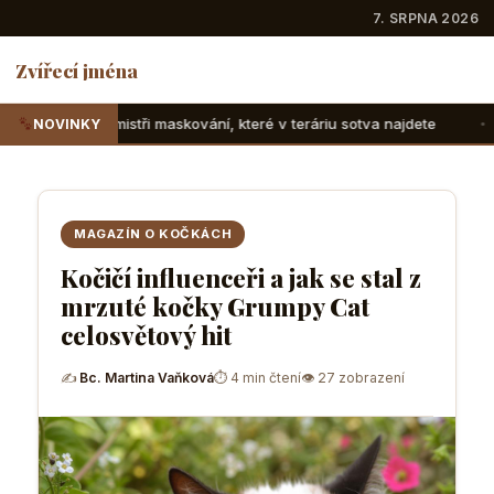
7. SRPNA 2026
Zvířecí jména
maskování, které v teráriu sotva najdete
Suchozemské želv
NOVINKY
MAGAZÍN O KOČKÁCH
Kočičí influenceři a jak se stal z
mrzuté kočky Grumpy Cat
celosvětový hit
✍
Bc. Martina Vaňková
⏱ 4 min čtení
👁 27 zobrazení