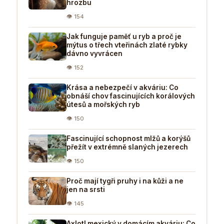
hrozbu
👁 154
Jak funguje paměť u ryb a proč je
mýtus o třech vteřinách zlaté rybky
dávno vyvrácen
👁 152
Krása a nebezpečí v akváriu: Co
obnáší chov fascinujících korálových
útesů a mořských ryb
👁 150
Fascinující schopnost mlžů a korýšů
přežít v extrémně slaných jezerech
👁 150
Proč mají tygři pruhy i na kůži a ne
jen na srsti
👁 145
Axlotl mexický v domácím akváriu: Co