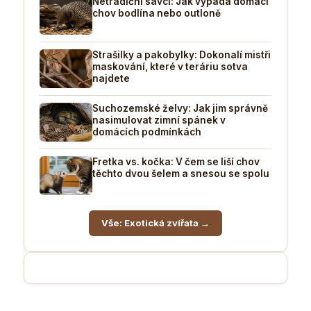
Netradiční savci: Jak vypadá domácí
chov bodlína nebo outloně
Strašilky a pakobylky: Dokonalí mistři
maskování, které v teráriu sotva
najdete
Suchozemské želvy: Jak jim správně
nasimulovat zimní spánek v
domácích podmínkách
Fretka vs. kočka: V čem se liší chov
těchto dvou šelem a snesou se spolu
Vše: Exotická zvířata →