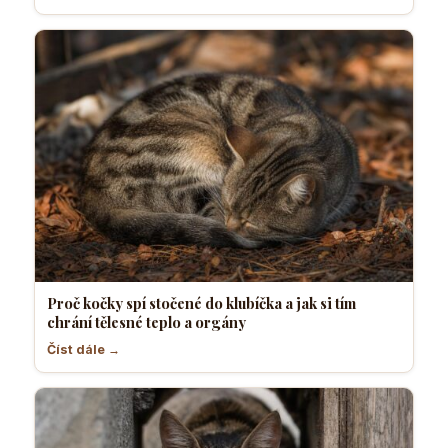
Proč kočky spí stočené do klubíčka a jak si tím
chrání tělesné teplo a orgány
Číst dále →