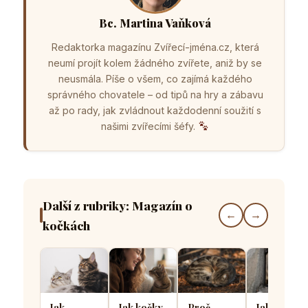
Bc. Martina Vaňková
Redaktorka magazínu Zvířecí-jména.cz, která
neumí projít kolem žádného zvířete, aniž by se
neusmála. Píše o všem, co zajímá každého
správného chovatele – od tipů na hry a zábavu
až po rady, jak zvládnout každodenní soužití s
našimi zvířecími šéfy.
Další z rubriky: Magazín o
←
→
kočkách
Jak
Jak kočky
Proč
Jak kočičí