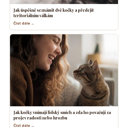
Jak úspěšně seznámit dvě kočky a předejít
teritoriálním válkám
Číst dále →
Jak kočky vnímají lidský smích a zda ho považují za
projev radosti nebo hrozbu
Číst dále →