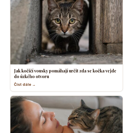
Jak kočičí vousky pomáhají určit zda se kočka vejde
do úzkého otvoru
Číst dále →