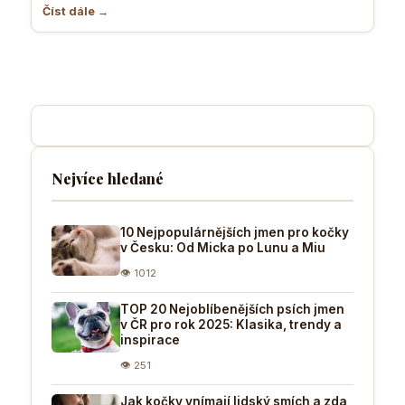
Číst dále →
Nejvíce hledané
10 Nejpopulárnějších jmen pro kočky
v Česku: Od Micka po Lunu a Miu
👁 1012
TOP 20 Nejoblíbenějších psích jmen
v ČR pro rok 2025: Klasika, trendy a
inspirace
👁 251
Jak kočky vnímají lidský smích a zda