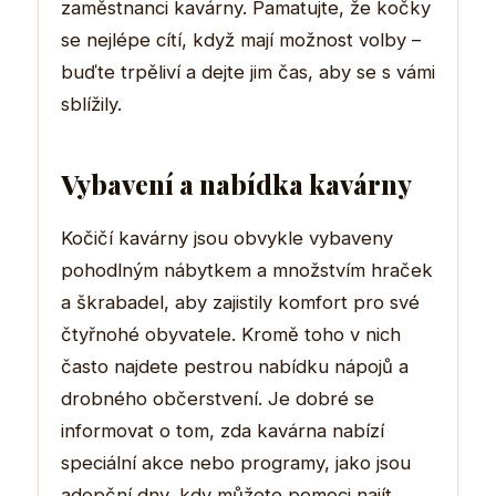
zaměstnanci kavárny. Pamatujte, že kočky
se nejlépe cítí, když mají možnost volby –
buďte trpěliví a dejte jim čas, aby se s vámi
sblížily.
Vybavení a nabídka kavárny
Kočičí kavárny jsou obvykle vybaveny
pohodlným nábytkem a množstvím hraček
a škrabadel, aby zajistily komfort pro své
čtyřnohé obyvatele. Kromě toho v nich
často najdete pestrou nabídku nápojů a
drobného občerstvení. Je dobré se
informovat o tom, zda kavárna nabízí
speciální akce nebo programy, jako jsou
adopční dny, kdy můžete pomoci najít