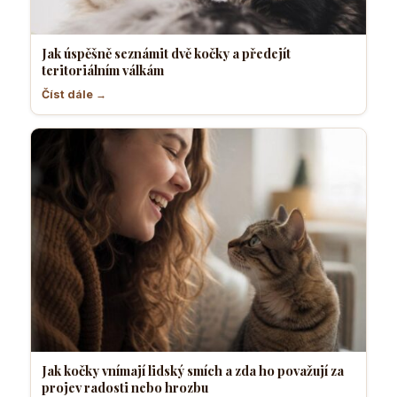
Jak úspěšně seznámit dvě kočky a předejít
teritoriálním válkám
Číst dále →
Jak kočky vnímají lidský smích a zda ho považují za
projev radosti nebo hrozbu