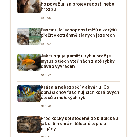
ho považují za projev radosti nebo
hrozbu
👁 155
Fascinující schopnost mlžů a korýšů
přežít v extrémně slaných jezerech
👁 152
Jak funguje paměť u ryb a proč je
mýtus o třech vteřinách zlaté rybky
dávno vyvrácen
👁 152
Krása a nebezpečí v akváriu: Co
obnáší chov fascinujících korálových
útesů a mořských ryb
👁 150
Proč kočky spí stočené do klubíčka a
jak si tím chrání tělesné teplo a
orgány