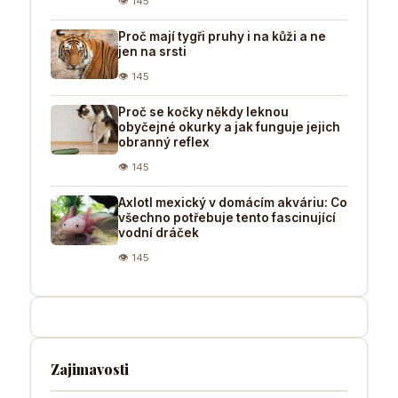
👁 145
Proč mají tygři pruhy i na kůži a ne
jen na srsti
👁 145
Proč se kočky někdy leknou
obyčejné okurky a jak funguje jejich
obranný reflex
👁 145
Axlotl mexický v domácím akváriu: Co
všechno potřebuje tento fascinující
vodní dráček
👁 145
Zajimavosti