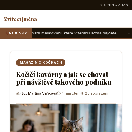
8. SRPNA 2026
Zvířecí jména
 maskování, které v teráriu sotva najdete
Suchozemské žel
NOVINKY
MAGAZÍN O KOČKÁCH
Kočičí kavárny a jak se chovat
při návštěvě takového podniku
✍
Bc. Martina Vaňková
⏱ 4 min čtení
👁 25 zobrazení