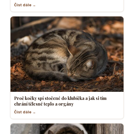
Číst dále →
Proč kočky spí stočené do klubíčka a jak si tím
chrání tělesné teplo a orgány
Číst dále →