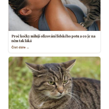
Proč kočky milují olizování lidského potu a co je na
něm tak láká
Číst dále →