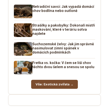
Netradiční savci: Jak vypadá domácí
chov bodlína nebo outloně
Strašilky a pakobylky: Dokonalí mistři
maskování, které v teráriu sotva
najdete
Suchozemské želvy: Jak jim správně
nasimulovat zimní spánek v
domácích podmínkách
Fretka vs. kočka: V čem se liší chov
těchto dvou šelem a snesou se spolu
Vše: Exotická zvířata →