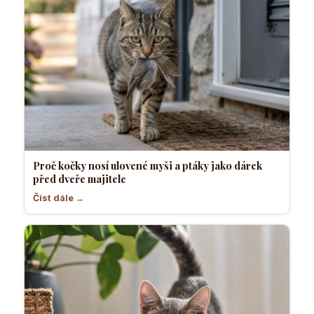
Proč kočky nosí ulovené myši a ptáky jako dárek
před dveře majitele
Číst dále →