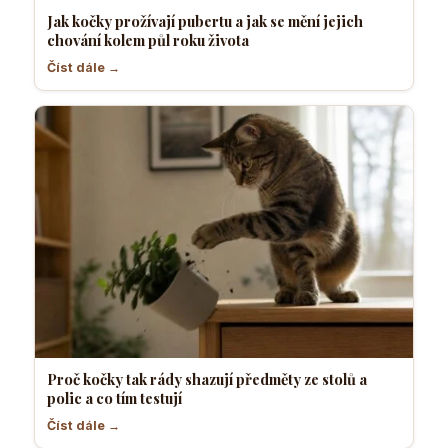
Jak kočky prožívají pubertu a jak se mění jejich
chování kolem půl roku života
Číst dále →
Proč kočky tak rády shazují předměty ze stolů a
polic a co tím testují
Číst dále →