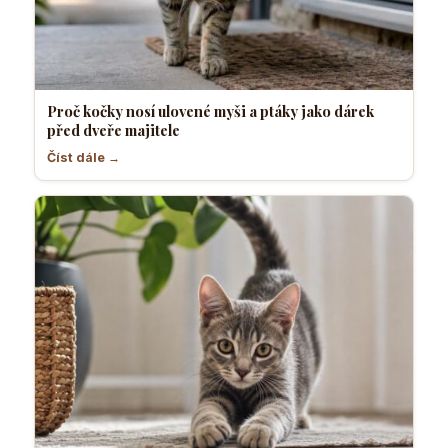
Proč kočky nosí ulovené myši a ptáky jako dárek
před dveře majitele
Číst dále →