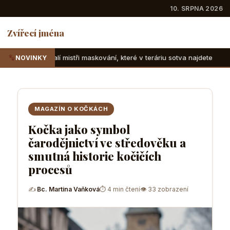
10. SRPNA 2026
Zvířecí jména
tři maskování, které v teráriu sotva najdete
Suchozemské 
NOVINKY
MAGAZÍN O KOČKÁCH
Kočka jako symbol
čarodějnictví ve středověku a
smutná historie kočičích
procesů
✍
Bc. Martina Vaňková
⏱ 4 min čtení
👁 33 zobrazení