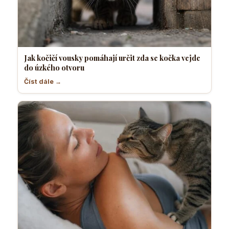
Jak kočičí vousky pomáhají určit zda se kočka vejde
do úzkého otvoru
Číst dále →