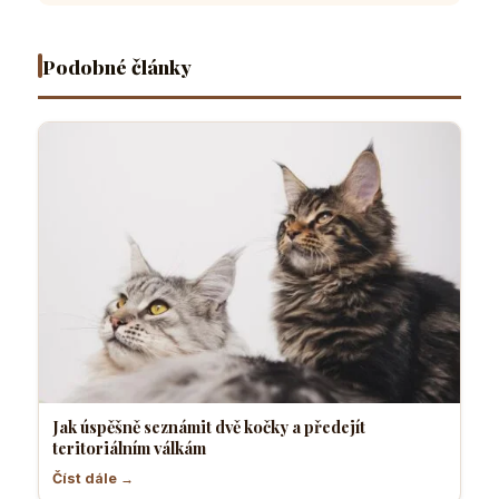
válkám
za projev
chrání
úzkého
radosti
tělesné
otvoru
nebo
teplo a
Podobné články
hrozbu
orgány
Jak úspěšně seznámit dvě kočky a předejít
teritoriálním válkám
Číst dále →