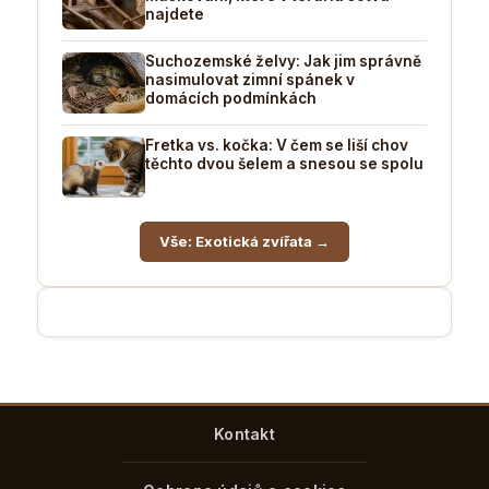
najdete
Suchozemské želvy: Jak jim správně
nasimulovat zimní spánek v
domácích podmínkách
Fretka vs. kočka: V čem se liší chov
těchto dvou šelem a snesou se spolu
Vše: Exotická zvířata →
Kontakt