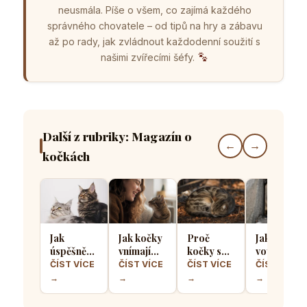
neusmála. Píše o všem, co zajímá každého
správného chovatele – od tipů na hry a zábavu
až po rady, jak zvládnout každodenní soužití s
našimi zvířecími šéfy.
Další z rubriky: Magazín o
←
→
kočkách
Jak
Jak kočky
Proč
Jak kočičí
úspěšně
vnímají
kočky spí
vousky
seznámit
lidský
stočené
pomáhají
ČÍST VÍCE
ČÍST VÍCE
ČÍST VÍCE
ČÍST VÍCE
dvě kočky
smích a
do
určit zda
→
→
→
→
a předejít
zda ho
klubíčka a
se kočka
teritoriálním
považují
jak si tím
vejde do