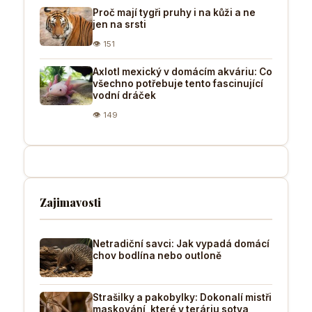
Proč mají tygři pruhy i na kůži a ne
jen na srsti
👁 151
Axlotl mexický v domácím akváriu: Co
všechno potřebuje tento fascinující
vodní dráček
👁 149
Zajimavosti
Netradiční savci: Jak vypadá domácí
chov bodlína nebo outloně
Strašilky a pakobylky: Dokonalí mistři
maskování, které v teráriu sotva