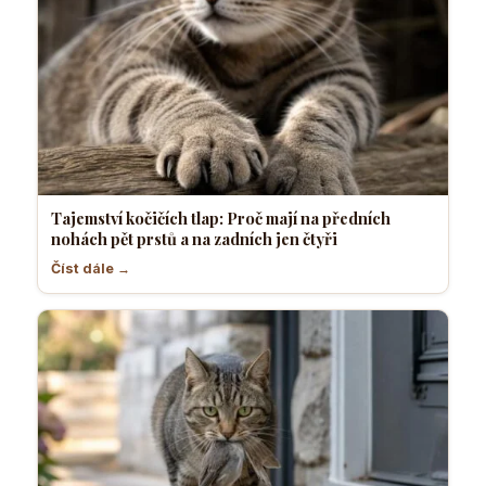
Tajemství kočičích tlap: Proč mají na předních
nohách pět prstů a na zadních jen čtyři
Číst dále →