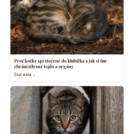
Proč kočky spí stočené do klubíčka a jak si tím
chrání tělesné teplo a orgány
Číst dále →