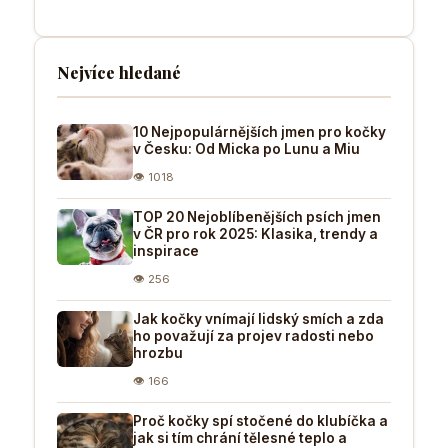
Nejvíce hledané
10 Nejpopulárnějších jmen pro kočky
v Česku: Od Micka po Lunu a Miu
👁 1018
TOP 20 Nejoblíbenějších psích jmen
v ČR pro rok 2025: Klasika, trendy a
inspirace
👁 256
Jak kočky vnímají lidský smích a zda
ho považují za projev radosti nebo
hrozbu
👁 166
Proč kočky spí stočené do klubíčka a
jak si tím chrání tělesné teplo a