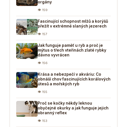
orgány
👁 159
Fascinující schopnost mlžů a korýšů
přežít v extrémně slaných jezerech
👁 157
Jak funguje paměť u ryb a proč je
mýtus o třech vteřinách zlaté rybky
dávno vyvrácen
👁 156
Krása a nebezpečí v akváriu: Co
obnáší chov fascinujících korálových
útesů a mořských ryb
👁 155
Proč se kočky někdy leknou
obyčejné okurky a jak funguje jejich
obranný reflex
👁 153