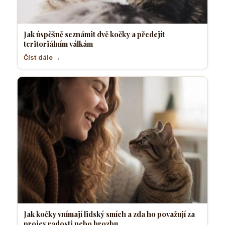
Jak úspěšně seznámit dvě kočky a předejít
teritoriálním válkám
Číst dále →
Jak kočky vnímají lidský smích a zda ho považují za
projev radosti nebo hrozbu