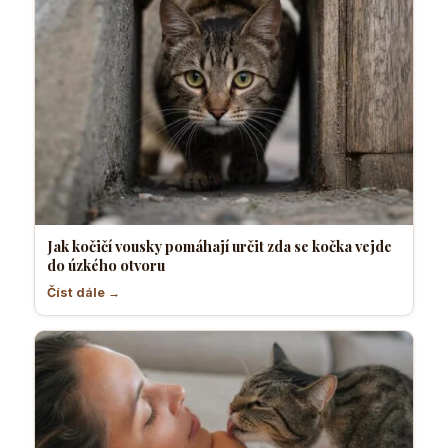
Jak kočičí vousky pomáhají určit zda se kočka vejde
do úzkého otvoru
Číst dále →