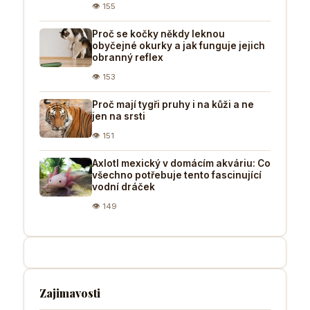
👁 155
Proč se kočky někdy leknou
obyčejné okurky a jak funguje jejich
obranný reflex
👁 153
Proč mají tygři pruhy i na kůži a ne
jen na srsti
👁 151
Axlotl mexický v domácím akváriu: Co
všechno potřebuje tento fascinující
vodní dráček
👁 149
Zajimavosti