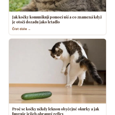
Jak kočky komunikují pomocí uší a co znamená když
je otočí dozadu jako letadlo
Číst dále →
Proč se kočky někdy leknou obyčejné okurky a jak
funguje jejich obranný reflex