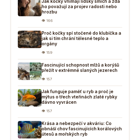
Jak kočky vnímají lidský smích a zda
ho považují za projev radosti nebo
hrozbu
👁 166
Proč kočky spí stočené do klubíčka a
jak si tím chrání tělesné teplo a
orgány
👁 159
Fascinující schopnost mlžů a korýšů
přežít v extrémně slaných jezerech
👁 157
Jak funguje paměť u ryb a proč je
mýtus o třech vteřinách zlaté rybky
dávno vyvrácen
👁 157
Krása a nebezpečí v akváriu: Co
obnáší chov fascinujících korálových
útesů a mořských ryb