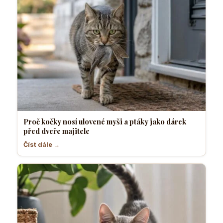
Proč kočky nosí ulovené myši a ptáky jako dárek
před dveře majitele
Číst dále →