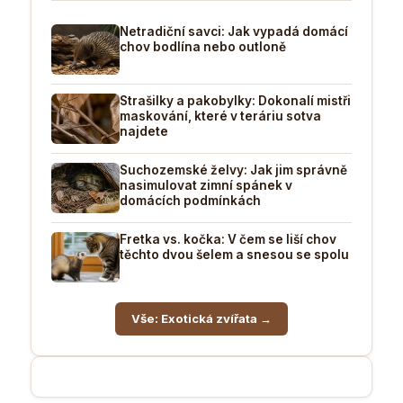
Netradiční savci: Jak vypadá domácí
chov bodlína nebo outloně
Strašilky a pakobylky: Dokonalí mistři
maskování, které v teráriu sotva
najdete
Suchozemské želvy: Jak jim správně
nasimulovat zimní spánek v
domácích podmínkách
Fretka vs. kočka: V čem se liší chov
těchto dvou šelem a snesou se spolu
Vše: Exotická zvířata →