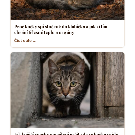
Proč kočky spí stočené do klubíčka a jak si tím
chrání tělesné teplo a orgány
Číst dále →
Jak kočičí vousky pomáhají určit zda se kočka vejde