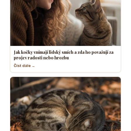
Jak kočky vnímají lidský smích a zda ho považují za
projev radosti nebo hrozbu
Číst dále →