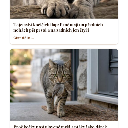
Tajemství kočičích tlap: Proč mají na předních
nohách pět prstů a na zadních jen čtyři
Číst dále →
Proč kočky nosí ulovené myši a ptáky jako dárek