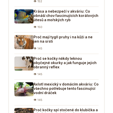
👁 152
Krása a nebezpečí v akváriu: Co
obnáší chov fascinujících korálových
útesů a mořských ryb
👁 150
Proč mají tygři pruhy i na kůži a ne
jen na srsti
👁 145
Proč se kočky někdy leknou
obyčejné okurky a jak funguje jejich
obranný reflex
👁 145
Axlotl mexický v domácím akváriu: Co
všechno potřebuje tento fascinující
vodní dráček
👁 145
Proč kočky spí stočené do klubíčka a