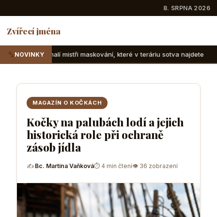
8. SRPNA 2026
Zvířecí jména
istři maskování, které v teráriu sotva najdete
Suchozemské 
NOVINKY
MAGAZÍN O KOČKÁCH
Kočky na palubách lodí a jejich
historická role při ochraně
zásob jídla
✍
Bc. Martina Vaňková
⏱ 4 min čtení
👁 36 zobrazení