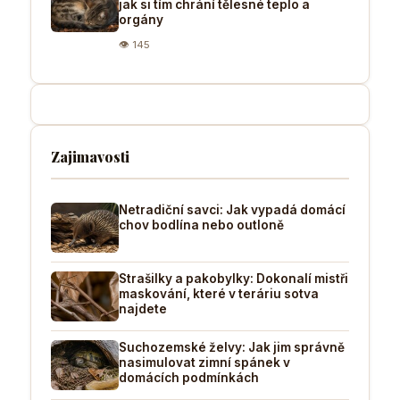
jak si tím chrání tělesné teplo a
orgány
👁 145
Zajimavosti
Netradiční savci: Jak vypadá domácí
chov bodlína nebo outloně
Strašilky a pakobylky: Dokonalí mistři
maskování, které v teráriu sotva
najdete
Suchozemské želvy: Jak jim správně
nasimulovat zimní spánek v
domácích podmínkách