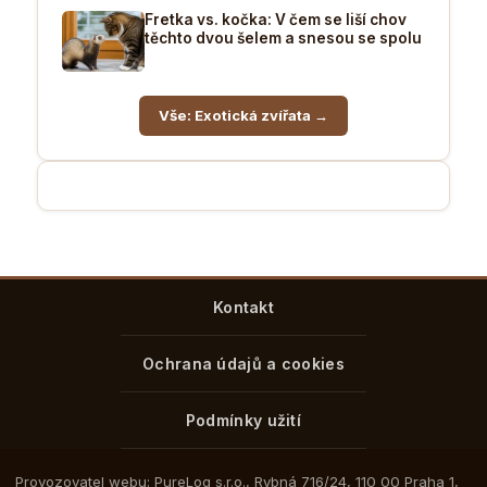
Fretka vs. kočka: V čem se liší chov
těchto dvou šelem a snesou se spolu
Vše: Exotická zvířata →
Kontakt
Ochrana údajů a cookies
Podmínky užití
Provozovatel webu: PureLog s.r.o., Rybná 716/24, 110 00 Praha 1,