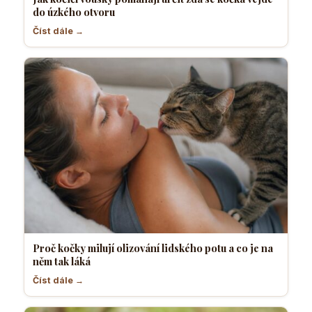
do úzkého otvoru
Číst dále →
Proč kočky milují olizování lidského potu a co je na
něm tak láká
Číst dále →