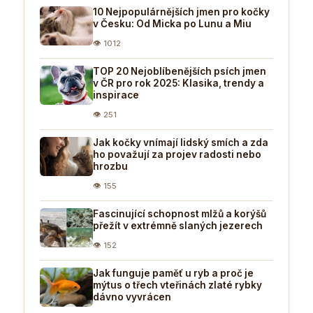
10 Nejpopulárnějších jmen pro kočky
v Česku: Od Micka po Lunu a Miu
👁 1012
TOP 20 Nejoblíbenějších psích jmen
v ČR pro rok 2025: Klasika, trendy a
inspirace
👁 251
Jak kočky vnímají lidský smích a zda
ho považují za projev radosti nebo
hrozbu
👁 155
Fascinující schopnost mlžů a korýšů
přežít v extrémně slaných jezerech
👁 152
Jak funguje paměť u ryb a proč je
mýtus o třech vteřinách zlaté rybky
dávno vyvrácen