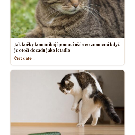
Jak kočky komunikují pomocí uší a co znamená když
je otočí dozadu jako letadlo
Číst dále →