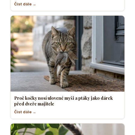
Číst dále →
Proč kočky nosí ulovené myši a ptáky jako dárek
před dveře majitele
Číst dále →