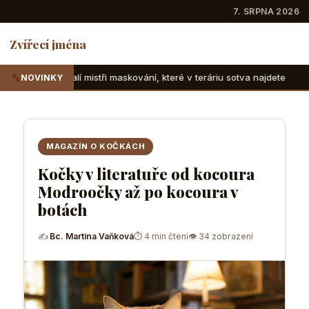
7. SRPNA 2026
Zvířecí jména
tři maskování, které v teráriu sotva najdete
Suchozemské ž
NOVINKY
MAGAZÍN O KOČKÁCH
Kočky v literatuře od kocoura
Modroočky až po kocoura v
botách
✍
Bc. Martina Vaňková
⏱ 4 min čtení
👁 34 zobrazení