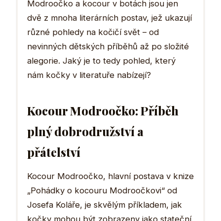
Modroočko a kocour v botách jsou jen
dvě z mnoha literárních postav, jež ukazují
různé pohledy na kočičí svět – od
nevinných dětských příběhů až po složité
alegorie. Jaký je to tedy pohled, který
nám kočky v literatuře nabízejí?
Kocour Modroočko: Příběh
plný dobrodružství a
přátelství
Kocour Modroočko, hlavní postava v knize
„Pohádky o kocouru Modroočkovi“ od
Josefa Koláře, je skvělým příkladem, jak
kočky mohou být zobrazeny jako stateční