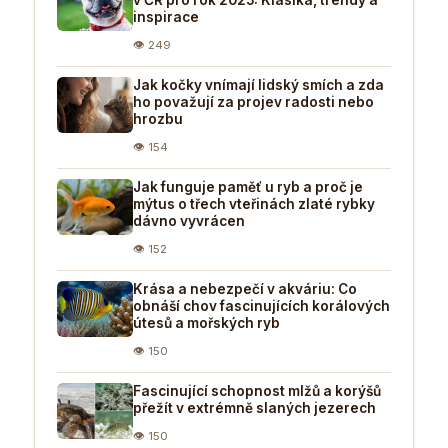
inspirace
👁 249
Jak kočky vnímají lidský smích a zda
ho považují za projev radosti nebo
hrozbu
👁 154
Jak funguje paměť u ryb a proč je
mýtus o třech vteřinách zlaté rybky
dávno vyvrácen
👁 152
Krása a nebezpečí v akváriu: Co
obnáší chov fascinujících korálových
útesů a mořských ryb
👁 150
Fascinující schopnost mlžů a korýšů
přežít v extrémně slaných jezerech
👁 150