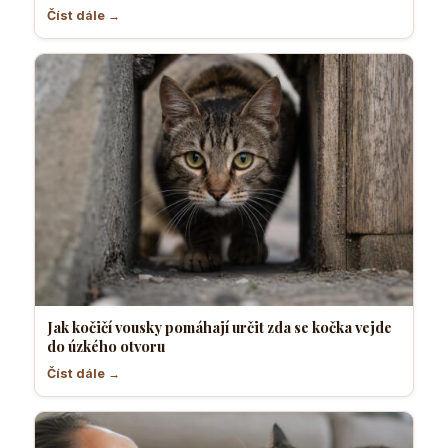
Číst dále →
Jak kočičí vousky pomáhají určit zda se kočka vejde
do úzkého otvoru
Číst dále →