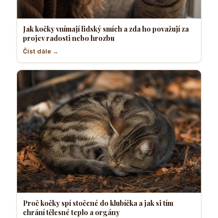
Jak kočky vnímají lidský smích a zda ho považují za
projev radosti nebo hrozbu
Číst dále →
Proč kočky spí stočené do klubíčka a jak si tím
chrání tělesné teplo a orgány