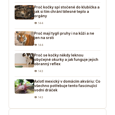
Proč kočky spí stočené do klubíčka a
jak si tím chrání tělesné teplo a
orgány
👁 144
Proč mají tygři pruhy i na kůži a ne
jen na srsti
👁 144
Proč se kočky někdy leknou
obyčejné okurky a jak funguje jejich
obranný reflex
👁 143
Axlotl mexický v domácím akváriu: Co
všechno potřebuje tento fascinující
vodní dráček
👁 143