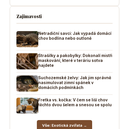
Zajimavosti
Netradiční savci: Jak vypadá domácí
chov bodlína nebo outloně
Strašilky a pakobylky: Dokonalí mistři
maskování, které v teráriu sotva
najdete
Suchozemské želvy: Jak jim správně
nasimulovat zimní spánek v
domácích podmínkách
Fretka vs. kočka: V čem se liší chov
těchto dvou šelem a snesou se spolu
Vše: Exotická zvířata →