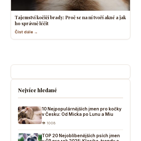
Tajemství kočičí brady: Proč se na ní tvoří akné a jak
ho správně léčit
Číst dále →
Nejvíce hledané
10 Nejpopulárnějších jmen pro kočky
v Česku: Od Micka po Lunu a Miu
👁 1008
TOP 20 Nejoblíbenějších psích jmen
v ČR pro rok 2025: Klasika, trendy a